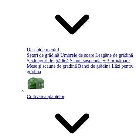
Deschide meniul
Seturi de grădină
Umbrele de soare
Leagăne de grădină
Șezlonguri de grădină
Scaun suspendat
+ 3 următoare
Mese și scaune de grădină
Bănci de grădină
Lăzi pentru
grădină
Cultivarea plantelor