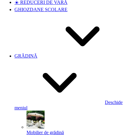
☀️ REDUCERI DE VARĂ
GHIOZDANE SCOLARE
GRĂDINĂ
Deschide
meniul
Mobilier de grădină