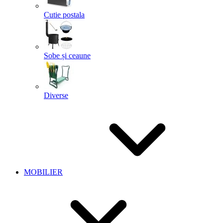
Cutie postala
Sobe și ceaune
Diverse
MOBILIER