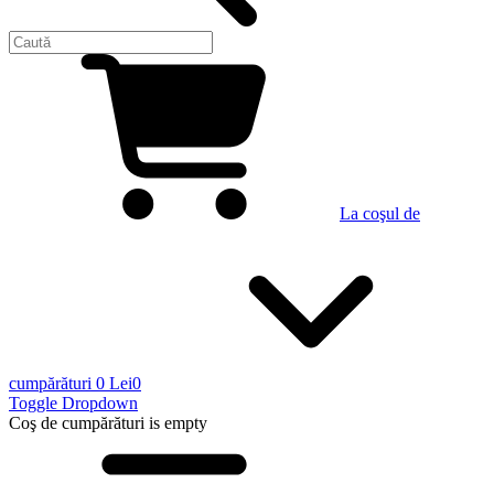
La coşul de
cumpărături
0 Lei
0
Toggle Dropdown
Coş de cumpărături
is empty