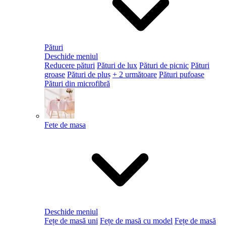
Pături
Deschide meniul
Reducere pături
Pături de lux
Pături de picnic
Pături
groase
Pături de pluș
+ 2 următoare
Pături pufoase
Pături din microfibră
Fete de masa
Deschide meniul
Fețe de masă uni
Fețe de masă cu model
Fețe de masă