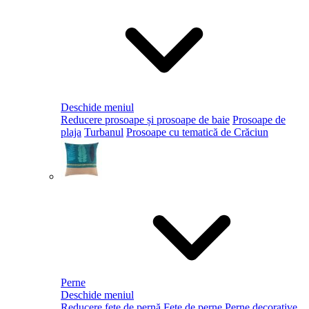
Deschide meniul
Reducere prosoape și prosoape de baie
Prosoape de
plaja
Turbanul
Prosoape cu tematică de Crăciun
Perne
Deschide meniul
Reducere fețe de pernă
Fețe de perne
Perne decorative