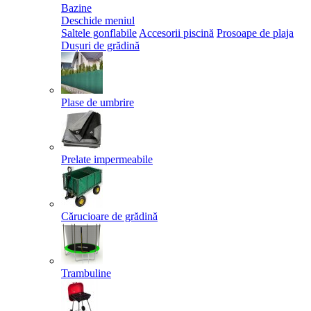
Bazine
Deschide meniul
Saltele gonflabile
Accesorii piscină
Prosoape de plaja
Dușuri de grădină
Plase de umbrire
Prelate impermeabile
Cărucioare de grădină
Trambuline