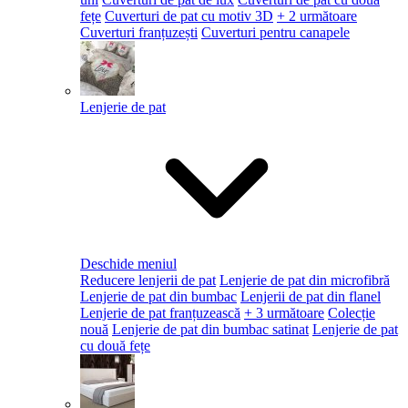
fețe
Cuverturi de pat cu motiv 3D
+ 2 următoare
Cuverturi franțuzești
Cuverturi pentru canapele
Lenjerie de pat
Deschide meniul
Reducere lenjerii de pat
Lenjerie de pat din microfibră
Lenjerie de pat din bumbac
Lenjerii de pat din flanel
Lenjerie de pat franțuzească
+ 3 următoare
Colecție
nouă
Lenjerie de pat din bumbac satinat
Lenjerie de pat
cu două fețe