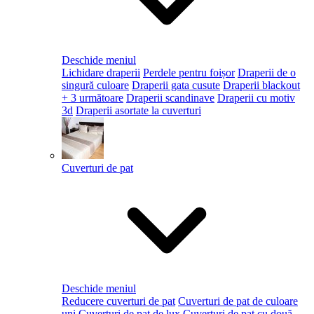
Deschide meniul
Lichidare draperii
Perdele pentru foișor
Draperii de o
singură culoare
Draperii gata cusute
Draperii blackout
+ 3 următoare
Draperii scandinave
Draperii cu motiv
3d
Draperii asortate la cuverturi
Cuverturi de pat
Deschide meniul
Reducere cuverturi de pat
Cuverturi de pat de culoare
uni
Cuverturi de pat de lux
Cuverturi de pat cu două