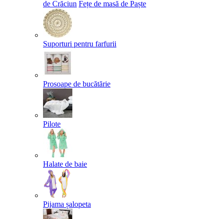
de Crăciun
Fețe de masă de Paște​
Suporturi pentru farfurii
Prosoape de bucătărie
Pilote
Halate de baie
Pijama șalopeta