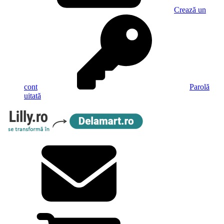
Crează un
cont
Parolă
uitată