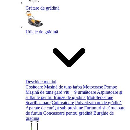
Grătare de grădină
Utilaje de grădină
Deschide meniul
Cositoare
Mașină de tuns iarba
Motocoase
Pompe
Mașină de tuns gard viu
+ 9 următoare
Aspiratoare și
suflante pentru frunze de grădină
Motoferăstraie
Scarificatoare
Cultivatoare
Pulverizatoare de grădină
Aparate de curăţat sub presiune
Furtunuri și cărucioare
de furtun
Concasoare pentru grădină
Burghie de
grădină