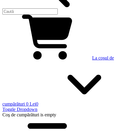
La coşul de
cumpărături
0 Lei
0
Toggle Dropdown
Coş de cumpărături
is empty