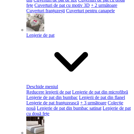
fețe
Cuverturi de pat cu motiv 3D
+ 2 următoare
Cuverturi franțuzești
Cuverturi pentru canapele
Lenjerie de pat
Deschide meniul
Reducere lenjerii de pat
Lenjerie de pat din microfibră
Lenjerie de pat din bumbac
Lenjerii de pat din flanel
Lenjerie de pat franțuzească
+ 3 următoare
Colecție
nouă
Lenjerie de pat din bumbac satinat
Lenjerie de pat
cu două fețe