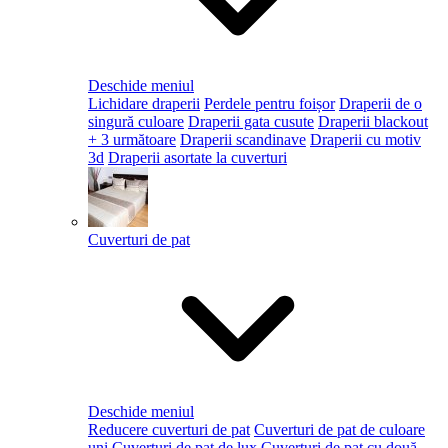
Deschide meniul
Lichidare draperii
Perdele pentru foișor
Draperii de o
singură culoare
Draperii gata cusute
Draperii blackout
+ 3 următoare
Draperii scandinave
Draperii cu motiv
3d
Draperii asortate la cuverturi
Cuverturi de pat
Deschide meniul
Reducere cuverturi de pat
Cuverturi de pat de culoare
uni
Cuverturi de pat de lux
Cuverturi de pat cu două