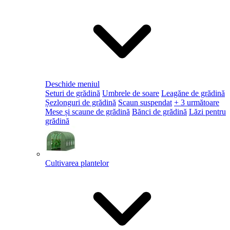
Deschide meniul
Seturi de grădină
Umbrele de soare
Leagăne de grădină
Șezlonguri de grădină
Scaun suspendat
+ 3 următoare
Mese și scaune de grădină
Bănci de grădină
Lăzi pentru
grădină
Cultivarea plantelor