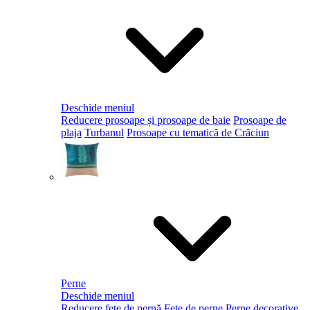
Deschide meniul
Reducere prosoape și prosoape de baie
Prosoape de
plaja
Turbanul
Prosoape cu tematică de Crăciun
Perne
Deschide meniul
Reducere fețe de pernă
Fețe de perne
Perne decorative