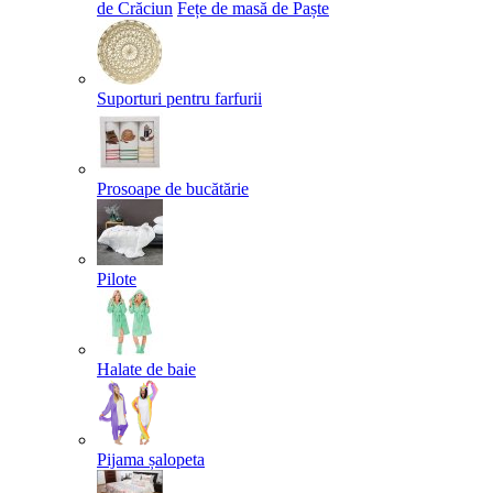
de Crăciun
Fețe de masă de Paște​
Suporturi pentru farfurii
Prosoape de bucătărie
Pilote
Halate de baie
Pijama șalopeta