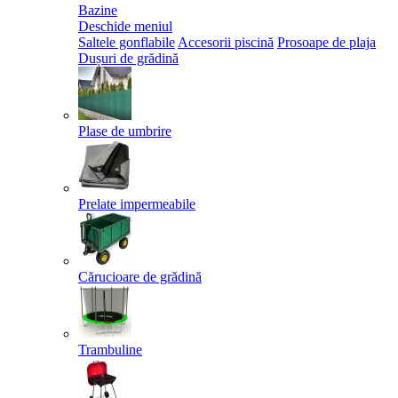
Bazine
Deschide meniul
Saltele gonflabile
Accesorii piscină
Prosoape de plaja
Dușuri de grădină
Plase de umbrire
Prelate impermeabile
Cărucioare de grădină
Trambuline