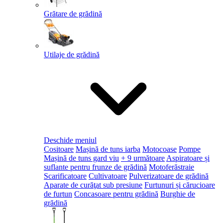
Grătare de grădină
Utilaje de grădină
Deschide meniul
Cositoare
Mașină de tuns iarba
Motocoase
Pompe
Mașină de tuns gard viu
+ 9 următoare
Aspiratoare și
suflante pentru frunze de grădină
Motoferăstraie
Scarificatoare
Cultivatoare
Pulverizatoare de grădină
Aparate de curăţat sub presiune
Furtunuri și cărucioare
de furtun
Concasoare pentru grădină
Burghie de
grădină