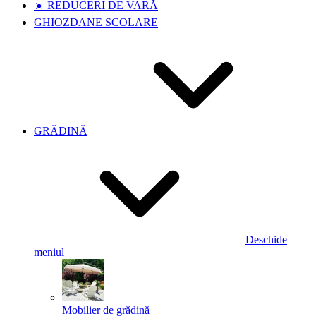
☀️ REDUCERI DE VARĂ
GHIOZDANE SCOLARE
GRĂDINĂ
Deschide
meniul
Mobilier de grădină