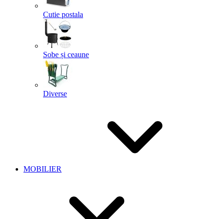
Cutie postala
Sobe și ceaune
Diverse
MOBILIER