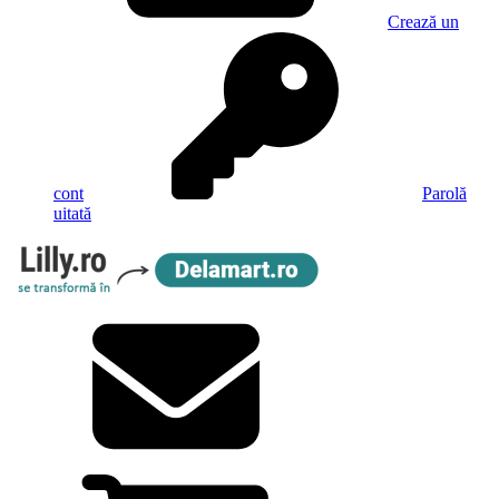
Crează un
cont
Parolă
uitată