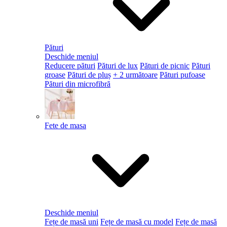
Pături
Deschide meniul
Reducere pături
Pături de lux
Pături de picnic
Pături
groase
Pături de pluș
+ 2 următoare
Pături pufoase
Pături din microfibră
Fete de masa
Deschide meniul
Fețe de masă uni
Fețe de masă cu model
Fețe de masă