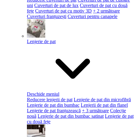
uni
Cuverturi de pat de lux
Cuverturi de pat cu două
fețe
Cuverturi de pat cu motiv 3D
+ 2 următoare
Cuverturi franțuzești
Cuverturi pentru canapele
Lenjerie de pat
Deschide meniul
Reducere lenjerii de pat
Lenjerie de pat din microfibră
Lenjerie de pat din bumbac
Lenjerii de pat din flanel
Lenjerie de pat franțuzească
+ 3 următoare
Colecție
nouă
Lenjerie de pat din bumbac satinat
Lenjerie de pat
cu două fețe