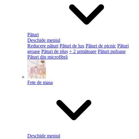
Pături
Deschide meniul
Reducere pături
Pături de lux
Pături de picnic
Pături
groase
Pături de pluș
+ 2 următoare
Pături pufoase
Pături din microfibră
Fete de masa
Deschide meniul