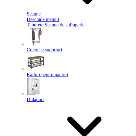
Scaune
Deschide meniul
Taburete
Scaune de sufragerie
Cuiere și suporturi
Rafturi pentru pantofi
Dulapuri