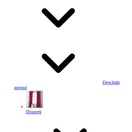
Deschide
meniul
Draperii