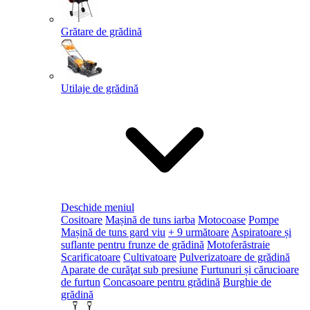
Grătare de grădină
Utilaje de grădină
Deschide meniul
Cositoare
Mașină de tuns iarba
Motocoase
Pompe
Mașină de tuns gard viu
+ 9 următoare
Aspiratoare și
suflante pentru frunze de grădină
Motoferăstraie
Scarificatoare
Cultivatoare
Pulverizatoare de grădină
Aparate de curăţat sub presiune
Furtunuri și cărucioare
de furtun
Concasoare pentru grădină
Burghie de
grădină