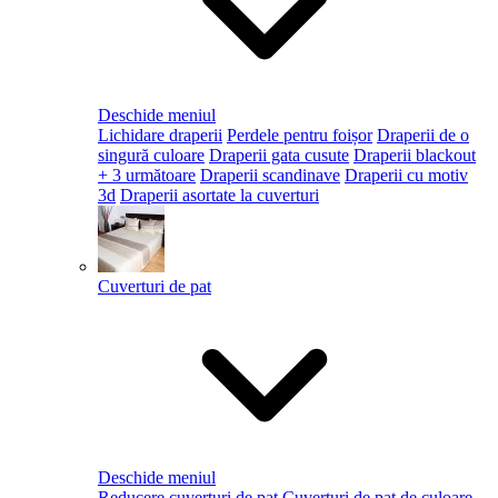
Deschide meniul
Lichidare draperii
Perdele pentru foișor
Draperii de o
singură culoare
Draperii gata cusute
Draperii blackout
+ 3 următoare
Draperii scandinave
Draperii cu motiv
3d
Draperii asortate la cuverturi
Cuverturi de pat
Deschide meniul
Reducere cuverturi de pat
Cuverturi de pat de culoare