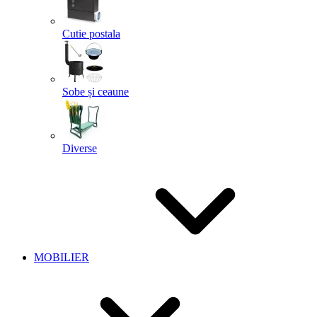
Cutie postala
Sobe și ceaune
Diverse
MOBILIER