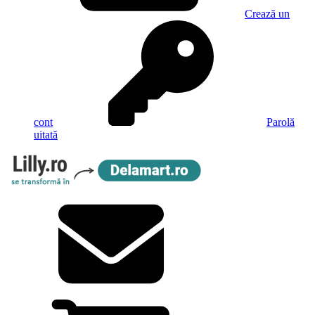
Crează un
cont
Parolă
uitată