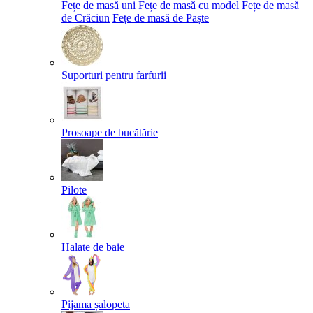
Fețe de masă uni
Fețe de masă cu model
Fețe de masă
de Crăciun
Fețe de masă de Paște​
Suporturi pentru farfurii
Prosoape de bucătărie
Pilote
Halate de baie
Pijama șalopeta