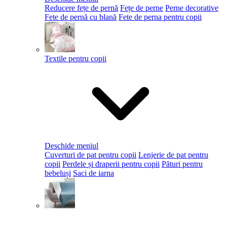
Reducere fețe de pernă
Fețe de perne
Perne decorative
Fete de pernă cu blană
Fete de perna pentru copii
Textile pentru copii
Deschide meniul
Cuverturi de pat pentru copii
Lenjerie de pat pentru
copii
Perdele și draperii pentru copii
Pături pentru
bebeluși
Saci de iarna