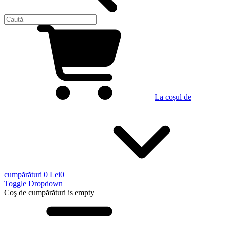
La coşul de
cumpărături
0 Lei
0
Toggle Dropdown
Coş de cumpărături
is empty