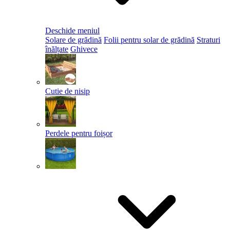
Deschide meniul
Solare de grădină
Folii pentru solar de grădină
Straturi
înălțate
Ghivece
Cutie de nisip
Perdele pentru foișor