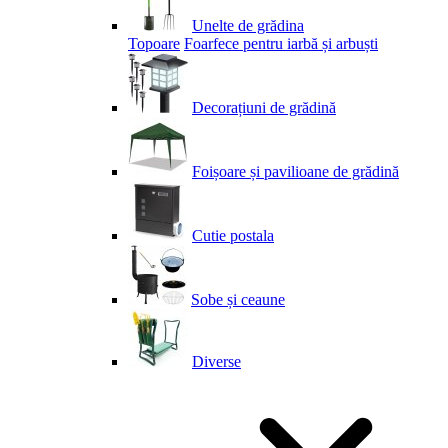
Unelte de grădina
Topoare
Foarfece pentru iarbă și arbuști
Decorațiuni de grădină
Foișoare și pavilioane de grădină
Cutie postala
Sobe și ceaune
Diverse