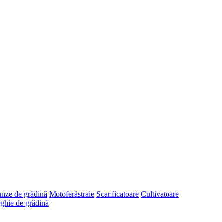
runze de grădină
Motoferăstraie
Scarificatoare
Cultivatoare
ghie de grădină