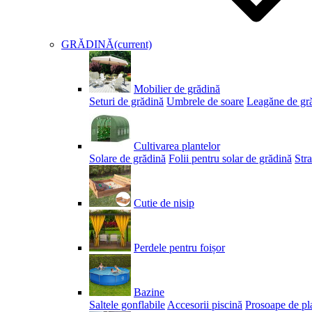
GRĂDINĂ
(current)
Mobilier de grădină
Seturi de grădină
Umbrele de soare
Leagăne de gr
Cultivarea plantelor
Solare de grădină
Folii pentru solar de grădină
Stra
Cutie de nisip
Perdele pentru foișor
Bazine
Saltele gonflabile
Accesorii piscină
Prosoape de pl