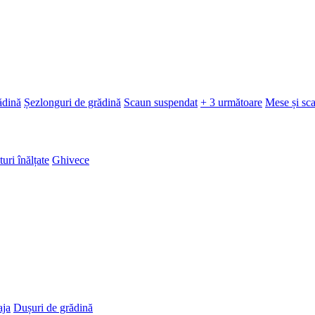
ădină
Șezlonguri de grădină
Scaun suspendat
+ 3 următoare
Mese și sc
turi înălțate
Ghivece
aja
Dușuri de grădină