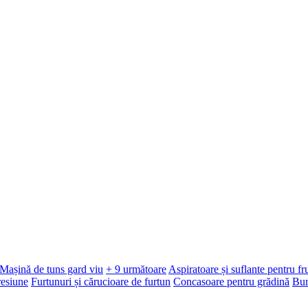
Mașină de tuns gard viu
+ 9 următoare
Aspiratoare și suflante pentru f
resiune
Furtunuri și cărucioare de furtun
Concasoare pentru grădină
Bur