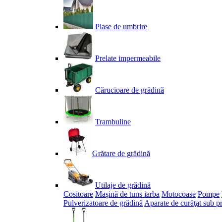
Plase de umbrire
Prelate impermeabile
Cărucioare de grădină
Trambuline
Grătare de grădină
Utilaje de grădină
Cositoare
Mașină de tuns iarba
Motocoase
Pompe
Pulverizatoare de grădină
Aparate de curăţat sub p