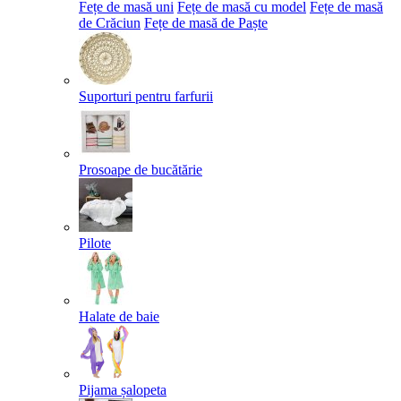
Fețe de masă uni
Fețe de masă cu model
Fețe de masă
de Crăciun
Fețe de masă de Paște​
Suporturi pentru farfurii
Prosoape de bucătărie
Pilote
Halate de baie
Pijama șalopeta