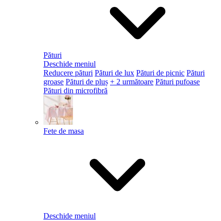
Pături
Deschide meniul
Reducere pături
Pături de lux
Pături de picnic
Pături
groase
Pături de pluș
+ 2 următoare
Pături pufoase
Pături din microfibră
Fete de masa
Deschide meniul