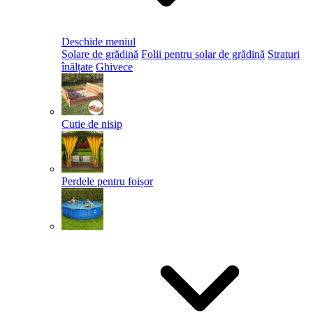
Deschide meniul
Solare de grădină
Folii pentru solar de grădină
Straturi
înălțate
Ghivece
Cutie de nisip
Perdele pentru foișor