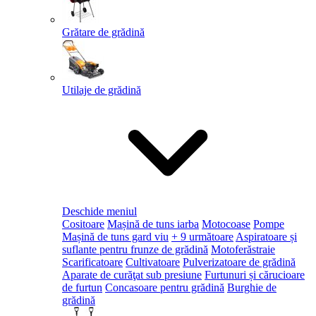
Grătare de grădină
Utilaje de grădină
Deschide meniul
Cositoare
Mașină de tuns iarba
Motocoase
Pompe
Mașină de tuns gard viu
+ 9 următoare
Aspiratoare și
suflante pentru frunze de grădină
Motoferăstraie
Scarificatoare
Cultivatoare
Pulverizatoare de grădină
Aparate de curăţat sub presiune
Furtunuri și cărucioare
de furtun
Concasoare pentru grădină
Burghie de
grădină