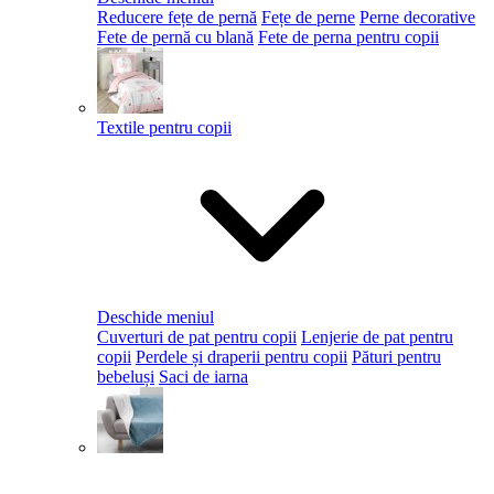
Reducere fețe de pernă
Fețe de perne
Perne decorative
Fete de pernă cu blană
Fete de perna pentru copii
Textile pentru copii
Deschide meniul
Cuverturi de pat pentru copii
Lenjerie de pat pentru
copii
Perdele și draperii pentru copii
Pături pentru
bebeluși
Saci de iarna