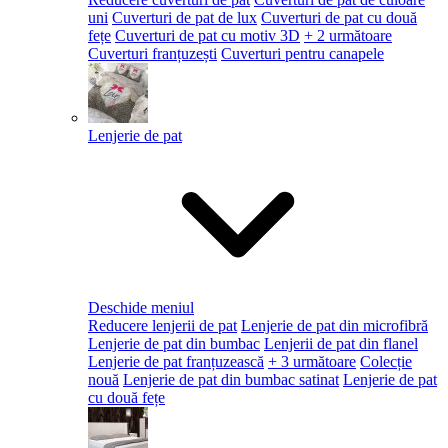
uni
Cuverturi de pat de lux
Cuverturi de pat cu două
fețe
Cuverturi de pat cu motiv 3D
+ 2 următoare
Cuverturi franțuzești
Cuverturi pentru canapele
Lenjerie de pat
Deschide meniul
Reducere lenjerii de pat
Lenjerie de pat din microfibră
Lenjerie de pat din bumbac
Lenjerii de pat din flanel
Lenjerie de pat franțuzească
+ 3 următoare
Colecție
nouă
Lenjerie de pat din bumbac satinat
Lenjerie de pat
cu două fețe