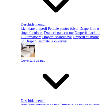
Deschide meniul
Lichidare draperii
Perdele pentru foișor
Draperii de o
singură culoare
Draperii gata cusute
Draperii blackout
+ 3 următoare
Draperii scandinave
Draperii cu motiv
3d
Draperii asortate la cuverturi
Cuverturi de pat
Deschide meniul
Reducere cuverturi de pat
Cuverturi de pat de culoare