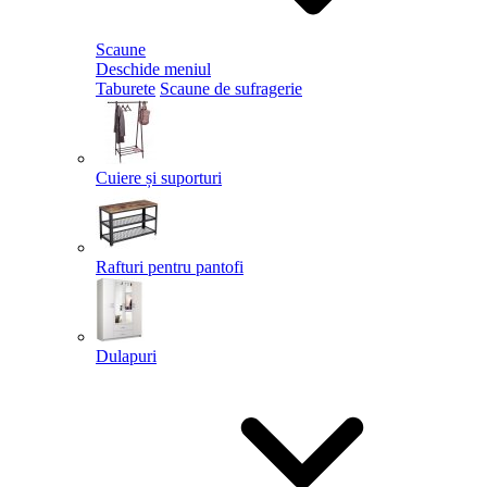
Scaune
Deschide meniul
Taburete
Scaune de sufragerie
Cuiere și suporturi
Rafturi pentru pantofi
Dulapuri