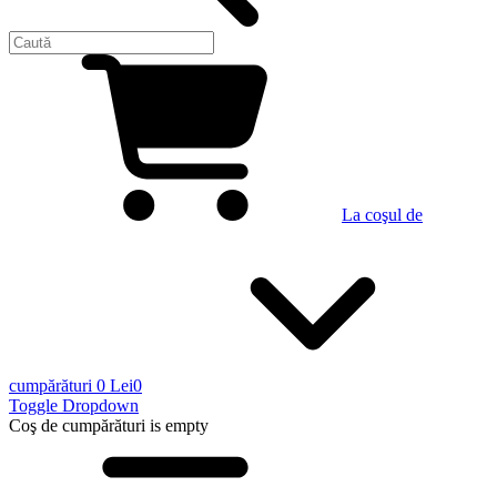
La coşul de
cumpărături
0 Lei
0
Toggle Dropdown
Coş de cumpărături
is empty