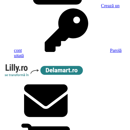
Crează un
cont
Parolă
uitată