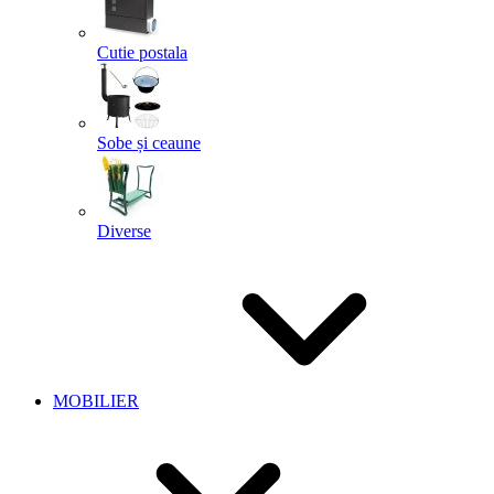
Cutie postala
Sobe și ceaune
Diverse
MOBILIER