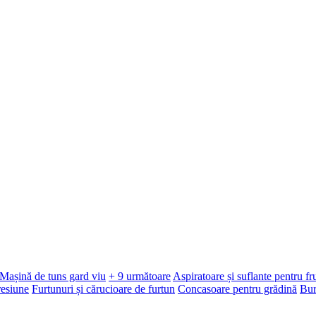
Mașină de tuns gard viu
+ 9 următoare
Aspiratoare și suflante pentru f
resiune
Furtunuri și cărucioare de furtun
Concasoare pentru grădină
Bur