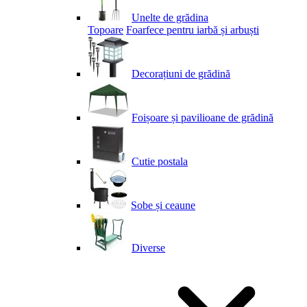
Unelte de grădina
Topoare
Foarfece pentru iarbă și arbuști
Decorațiuni de grădină
Foișoare și pavilioane de grădină
Cutie postala
Sobe și ceaune
Diverse