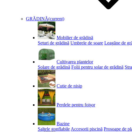
GRĂDINĂ
(current)
Mobilier de grădină
Seturi de grădină
Umbrele de soare
Leagăne de gr
Cultivarea plantelor
Solare de grădină
Folii pentru solar de grădină
Stra
Cutie de nisip
Perdele pentru foișor
Bazine
Saltele gonflabile
Accesorii piscină
Prosoape de pl