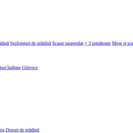
ădină
Șezlonguri de grădină
Scaun suspendat
+ 3 următoare
Mese și sc
turi înălțate
Ghivece
aja
Dușuri de grădină