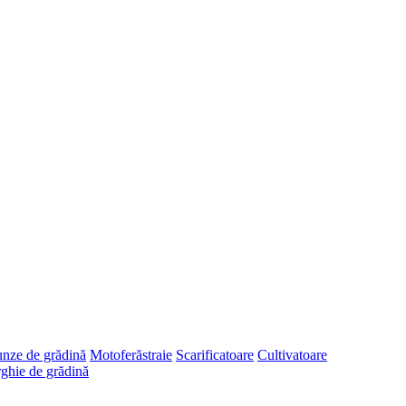
runze de grădină
Motoferăstraie
Scarificatoare
Cultivatoare
ghie de grădină