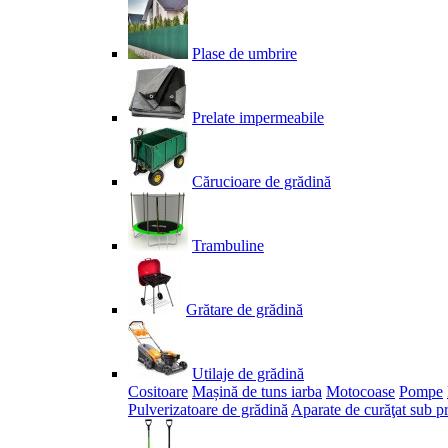
Plase de umbrire
Prelate impermeabile
Cărucioare de grădină
Trambuline
Grătare de grădină
Utilaje de grădină
Cositoare
Mașină de tuns iarba
Motocoase
Pompe
Pulverizatoare de grădină
Aparate de curăţat sub p