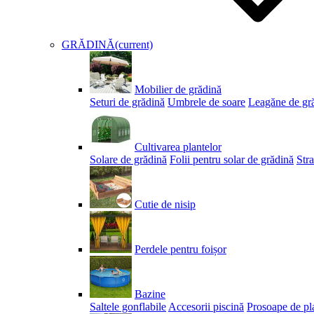
GRĂDINĂ
(current)
Mobilier de grădină
Seturi de grădină
Umbrele de soare
Leagăne de gr
Cultivarea plantelor
Solare de grădină
Folii pentru solar de grădină
Stra
Cutie de nisip
Perdele pentru foișor
Bazine
Saltele gonflabile
Accesorii piscină
Prosoape de pl