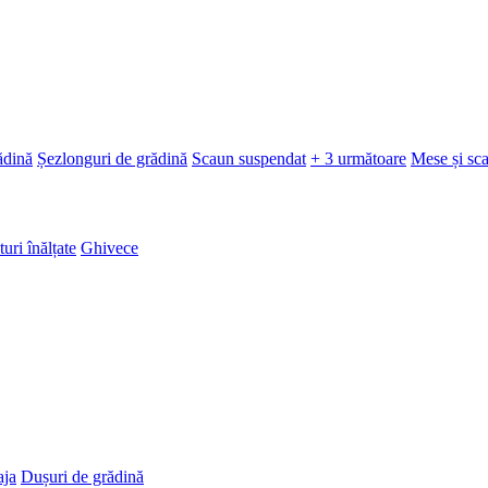
ădină
Șezlonguri de grădină
Scaun suspendat
+ 3 următoare
Mese și sc
turi înălțate
Ghivece
aja
Dușuri de grădină