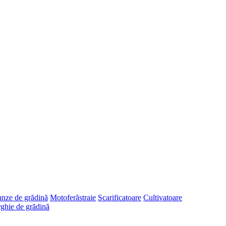
runze de grădină
Motoferăstraie
Scarificatoare
Cultivatoare
ghie de grădină