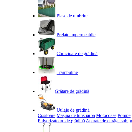
Plase de umbrire
Prelate impermeabile
Cărucioare de grădină
Trambuline
Grătare de grădină
Utilaje de grădină
Cositoare
Mașină de tuns iarba
Motocoase
Pompe
Pulverizatoare de grădină
Aparate de curăţat sub p