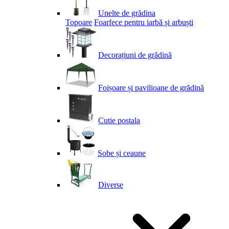
Unelte de grădina
Topoare
Foarfece pentru iarbă și arbuști
Decorațiuni de grădină
Foișoare și pavilioane de grădină
Cutie postala
Sobe și ceaune
Diverse