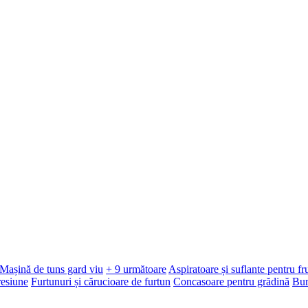
Mașină de tuns gard viu
+ 9 următoare
Aspiratoare și suflante pentru f
resiune
Furtunuri și cărucioare de furtun
Concasoare pentru grădină
Bur