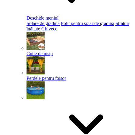
Deschide meniul
Solare de grădină
Folii pentru solar de grădină
Straturi
înălțate
Ghivece
Cutie de nisip
Perdele pentru foișor