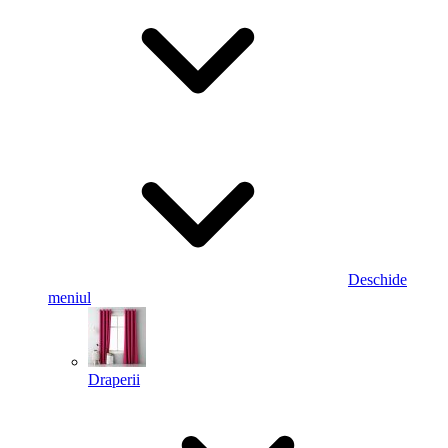
Deschide
meniul
Draperii