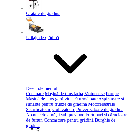
Grătare de grădină
Utilaje de grădină
Deschide meniul
Cositoare
Mașină de tuns iarba
Motocoase
Pompe
Mașină de tuns gard viu
+ 9 următoare
Aspiratoare și
suflante pentru frunze de grădină
Motoferăstraie
Scarificatoare
Cultivatoare
Pulverizatoare de grădină
Aparate de curăţat sub presiune
Furtunuri și cărucioare
de furtun
Concasoare pentru grădină
Burghie de
grădină