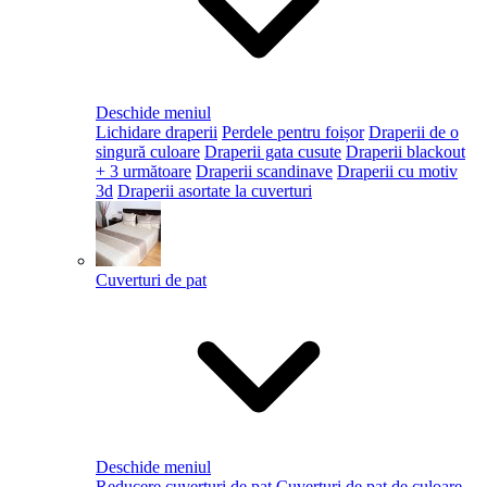
Deschide meniul
Lichidare draperii
Perdele pentru foișor
Draperii de o
singură culoare
Draperii gata cusute
Draperii blackout
+ 3 următoare
Draperii scandinave
Draperii cu motiv
3d
Draperii asortate la cuverturi
Cuverturi de pat
Deschide meniul
Reducere cuverturi de pat
Cuverturi de pat de culoare