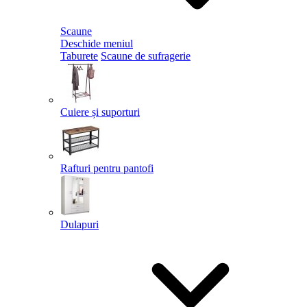
Scaune
Deschide meniul
Taburete
Scaune de sufragerie
Cuiere și suporturi
Rafturi pentru pantofi
Dulapuri