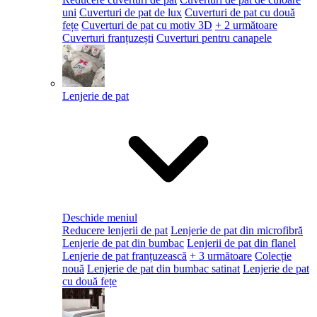
uni
Cuverturi de pat de lux
Cuverturi de pat cu două
fețe
Cuverturi de pat cu motiv 3D
+ 2 următoare
Cuverturi franțuzești
Cuverturi pentru canapele
Lenjerie de pat
Deschide meniul
Reducere lenjerii de pat
Lenjerie de pat din microfibră
Lenjerie de pat din bumbac
Lenjerii de pat din flanel
Lenjerie de pat franțuzească
+ 3 următoare
Colecție
nouă
Lenjerie de pat din bumbac satinat
Lenjerie de pat
cu două fețe