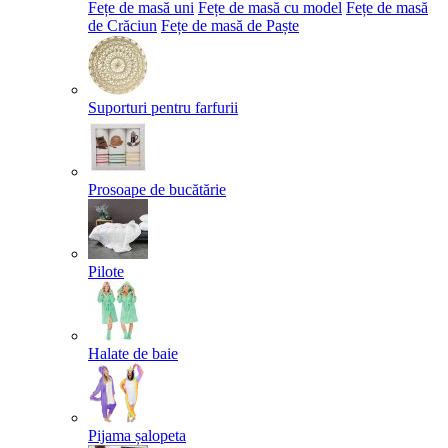
Fețe de masă uni
Fețe de masă cu model
Fețe de masă
de Crăciun
Fețe de masă de Paște​
Suporturi pentru farfurii
Prosoape de bucătărie
Pilote
Halate de baie
Pijama șalopeta