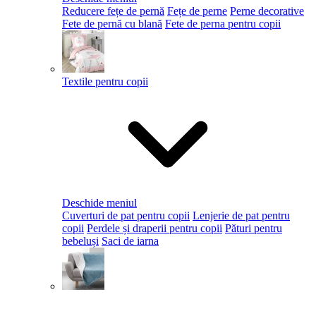
Reducere fețe de pernă
Fețe de perne
Perne decorative
Fete de pernă cu blană
Fete de perna pentru copii
Textile pentru copii
Deschide meniul
Cuverturi de pat pentru copii
Lenjerie de pat pentru
copii
Perdele și draperii pentru copii
Pături pentru
bebeluși
Saci de iarna