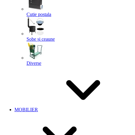
Cutie postala
Sobe și ceaune
Diverse
MOBILIER