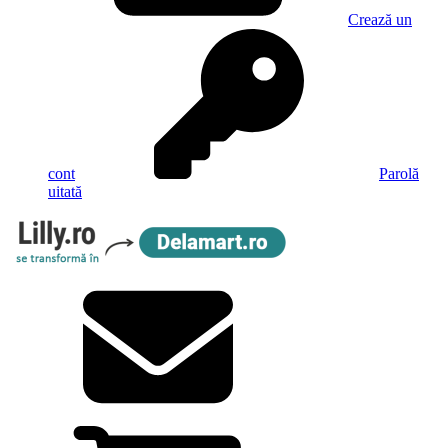
Crează un
cont
Parolă
uitată