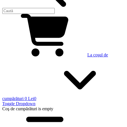
La coşul de
cumpărături
0 Lei
0
Toggle Dropdown
Coş de cumpărături
is empty