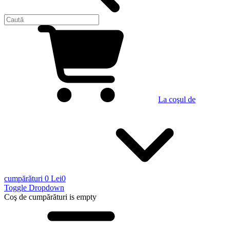
La coşul de
cumpărături
0 Lei
0
Toggle Dropdown
Coş de cumpărături
is empty