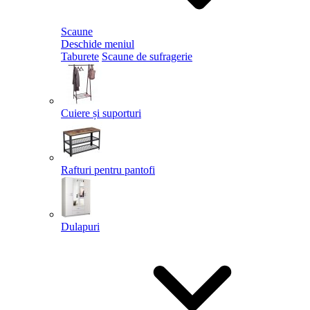
Scaune
Deschide meniul
Taburete
Scaune de sufragerie
Cuiere și suporturi
Rafturi pentru pantofi
Dulapuri