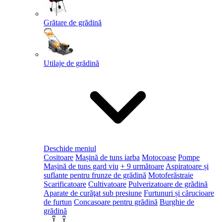
Grătare de grădină
Utilaje de grădină
Deschide meniul
Cositoare
Mașină de tuns iarba
Motocoase
Pompe
Mașină de tuns gard viu
+ 9 următoare
Aspiratoare și
suflante pentru frunze de grădină
Motoferăstraie
Scarificatoare
Cultivatoare
Pulverizatoare de grădină
Aparate de curăţat sub presiune
Furtunuri și cărucioare
de furtun
Concasoare pentru grădină
Burghie de
grădină