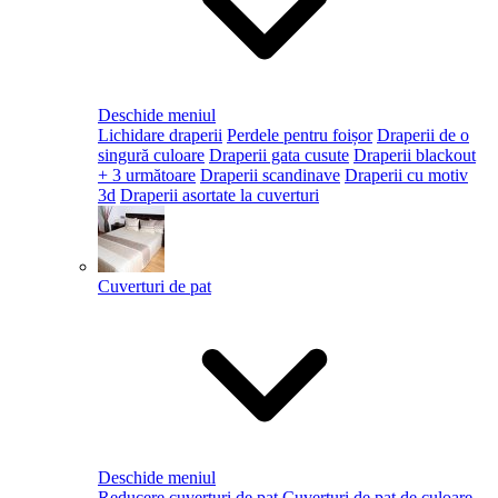
Deschide meniul
Lichidare draperii
Perdele pentru foișor
Draperii de o
singură culoare
Draperii gata cusute
Draperii blackout
+ 3 următoare
Draperii scandinave
Draperii cu motiv
3d
Draperii asortate la cuverturi
Cuverturi de pat
Deschide meniul
Reducere cuverturi de pat
Cuverturi de pat de culoare