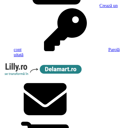
Crează un
cont
Parolă
uitată