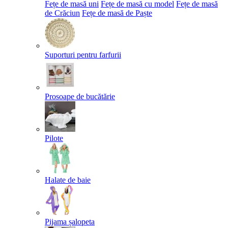
Fețe de masă uni
Fețe de masă cu model
Fețe de masă
de Crăciun
Fețe de masă de Paște​
Suporturi pentru farfurii
Prosoape de bucătărie
Pilote
Halate de baie
Pijama șalopeta