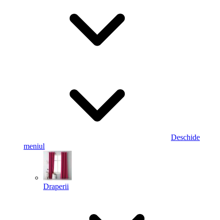
Deschide
meniul
Draperii