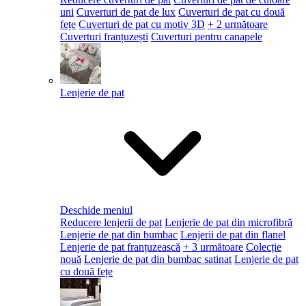
uni
Cuverturi de pat de lux
Cuverturi de pat cu două
fețe
Cuverturi de pat cu motiv 3D
+ 2 următoare
Cuverturi franțuzești
Cuverturi pentru canapele
Lenjerie de pat
Deschide meniul
Reducere lenjerii de pat
Lenjerie de pat din microfibră
Lenjerie de pat din bumbac
Lenjerii de pat din flanel
Lenjerie de pat franțuzească
+ 3 următoare
Colecție
nouă
Lenjerie de pat din bumbac satinat
Lenjerie de pat
cu două fețe