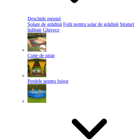
Deschide meniul
Solare de grădină
Folii pentru solar de grădină
Straturi
înălțate
Ghivece
Cutie de nisip
Perdele pentru foișor