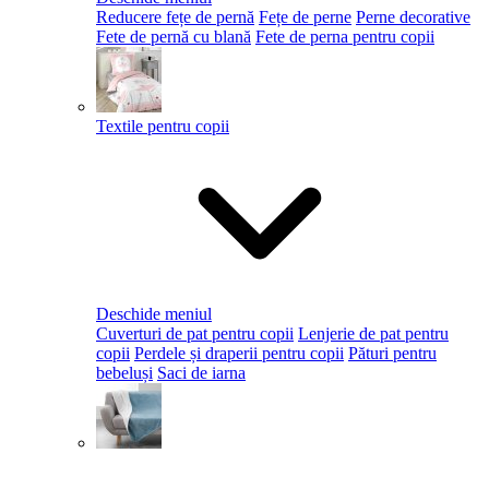
Reducere fețe de pernă
Fețe de perne
Perne decorative
Fete de pernă cu blană
Fete de perna pentru copii
Textile pentru copii
Deschide meniul
Cuverturi de pat pentru copii
Lenjerie de pat pentru
copii
Perdele și draperii pentru copii
Pături pentru
bebeluși
Saci de iarna