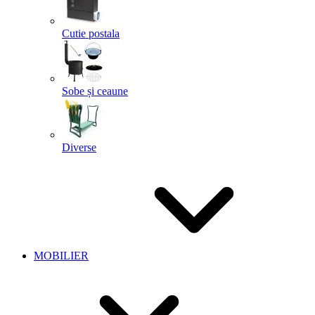
Cutie postala
Sobe și ceaune
Diverse
MOBILIER