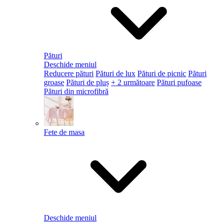
Pături
Deschide meniul
Reducere pături
Pături de lux
Pături de picnic
Pături
groase
Pături de pluș
+ 2 următoare
Pături pufoase
Pături din microfibră
Fete de masa
Deschide meniul