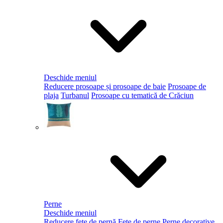
Deschide meniul
Reducere prosoape și prosoape de baie
Prosoape de
plaja
Turbanul
Prosoape cu tematică de Crăciun
Perne
Deschide meniul
Reducere fețe de pernă
Fețe de perne
Perne decorative