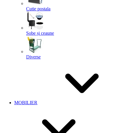
Cutie postala
Sobe și ceaune
Diverse
MOBILIER