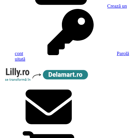
Crează un
cont
Parolă
uitată