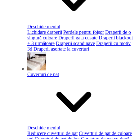
Deschide meniul
Lichidare draperii
Perdele pentru foișor
Draperii de o
singură culoare
Draperii gata cusute
Draperii blackout
+ 3 următoare
Draperii scandinave
Draperii cu motiv
3d
Draperii asortate la cuverturi
Cuverturi de pat
Deschide meniul
Reducere cuverturi de pat
Cuverturi de pat de culoare
uni
Cuverturi de pat de lux
Cuverturi de pat cu două