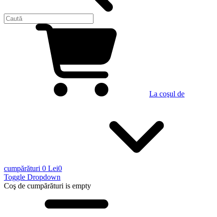
La coşul de
cumpărături
0 Lei
0
Toggle Dropdown
Coş de cumpărături
is empty