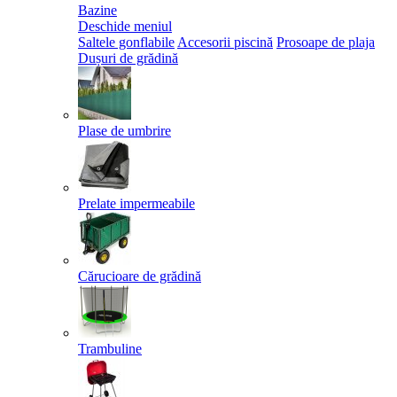
Bazine
Deschide meniul
Saltele gonflabile
Accesorii piscină
Prosoape de plaja
Dușuri de grădină
Plase de umbrire
Prelate impermeabile
Cărucioare de grădină
Trambuline