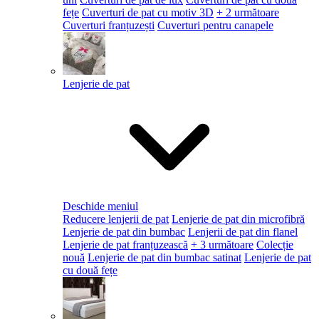
fețe
Cuverturi de pat cu motiv 3D
+ 2 următoare
Cuverturi franțuzești
Cuverturi pentru canapele
Lenjerie de pat
Deschide meniul
Reducere lenjerii de pat
Lenjerie de pat din microfibră
Lenjerie de pat din bumbac
Lenjerii de pat din flanel
Lenjerie de pat franțuzească
+ 3 următoare
Colecție
nouă
Lenjerie de pat din bumbac satinat
Lenjerie de pat
cu două fețe