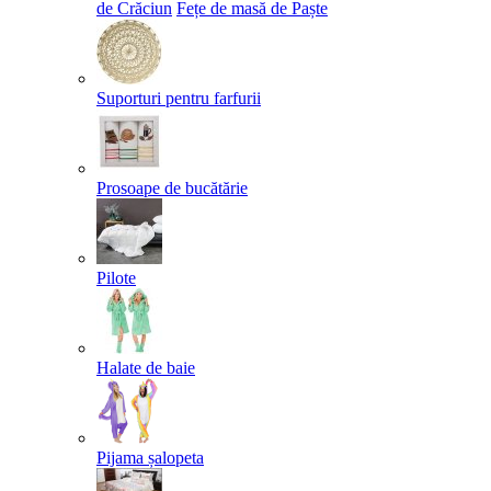
de Crăciun
Fețe de masă de Paște​
Suporturi pentru farfurii
Prosoape de bucătărie
Pilote
Halate de baie
Pijama șalopeta