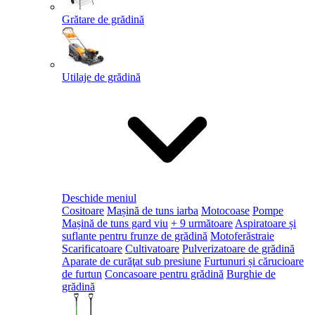
Grătare de grădină
Utilaje de grădină
Deschide meniul
Cositoare
Mașină de tuns iarba
Motocoase
Pompe
Mașină de tuns gard viu
+ 9 următoare
Aspiratoare și
suflante pentru frunze de grădină
Motoferăstraie
Scarificatoare
Cultivatoare
Pulverizatoare de grădină
Aparate de curăţat sub presiune
Furtunuri și cărucioare
de furtun
Concasoare pentru grădină
Burghie de
grădină