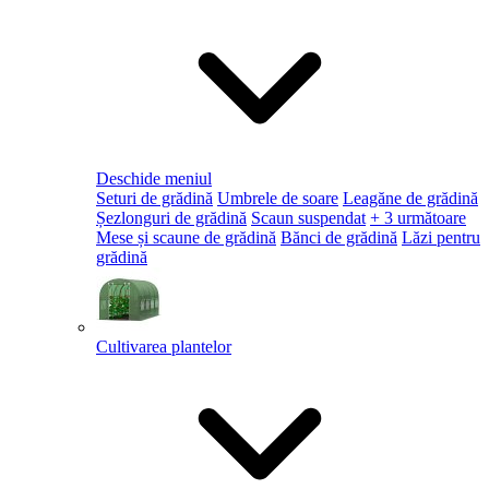
Deschide meniul
Seturi de grădină
Umbrele de soare
Leagăne de grădină
Șezlonguri de grădină
Scaun suspendat
+ 3 următoare
Mese și scaune de grădină
Bănci de grădină
Lăzi pentru
grădină
Cultivarea plantelor