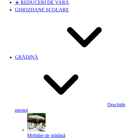
☀️ REDUCERI DE VARĂ
GHIOZDANE SCOLARE
GRĂDINĂ
Deschide
meniul
Mobilier de grădină