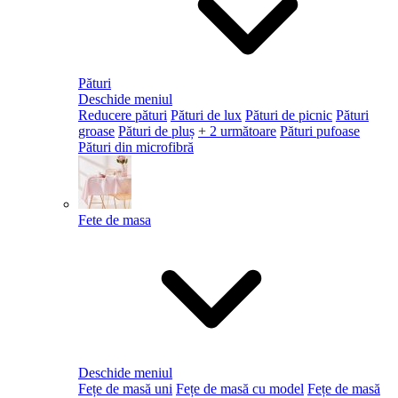
Pături
Deschide meniul
Reducere pături
Pături de lux
Pături de picnic
Pături
groase
Pături de pluș
+ 2 următoare
Pături pufoase
Pături din microfibră
Fete de masa
Deschide meniul
Fețe de masă uni
Fețe de masă cu model
Fețe de masă