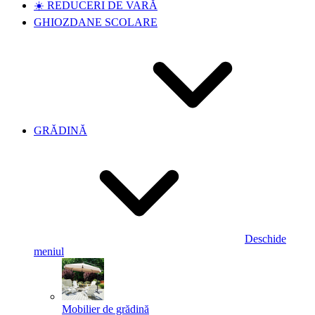
☀️ REDUCERI DE VARĂ
GHIOZDANE SCOLARE
GRĂDINĂ
Deschide
meniul
Mobilier de grădină