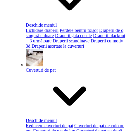
Deschide meniul
Lichidare draperii
Perdele pentru foișor
Draperii de o
singură culoare
Draperii gata cusute
Draperii blackout
+ 3 următoare
Draperii scandinave
Draperii cu motiv
3d
Draperii asortate la cuverturi
Cuverturi de pat
Deschide meniul
Reducere cuverturi de pat
Cuverturi de pat de culoare
uni
Cuverturi de pat de lux
Cuverturi de pat cu două