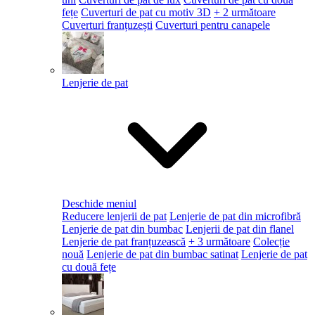
fețe
Cuverturi de pat cu motiv 3D
+ 2 următoare
Cuverturi franțuzești
Cuverturi pentru canapele
Lenjerie de pat
Deschide meniul
Reducere lenjerii de pat
Lenjerie de pat din microfibră
Lenjerie de pat din bumbac
Lenjerii de pat din flanel
Lenjerie de pat franțuzească
+ 3 următoare
Colecție
nouă
Lenjerie de pat din bumbac satinat
Lenjerie de pat
cu două fețe