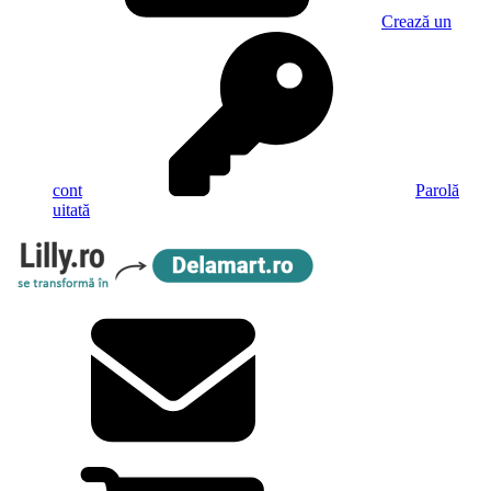
Crează un
cont
Parolă
uitată