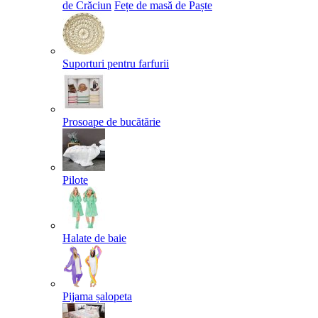
de Crăciun
Fețe de masă de Paște​
Suporturi pentru farfurii
Prosoape de bucătărie
Pilote
Halate de baie
Pijama șalopeta