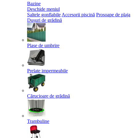
Bazine
Deschide meniul
Saltele gonflabile
Accesorii piscină
Prosoape de plaja
Dușuri de grădină
Plase de umbrire
Prelate impermeabile
Cărucioare de grădină
Trambuline