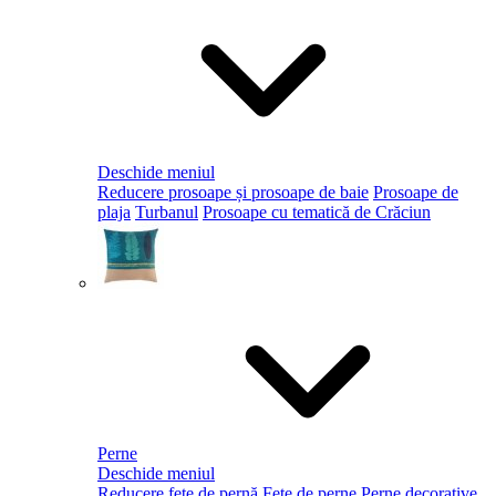
Deschide meniul
Reducere prosoape și prosoape de baie
Prosoape de
plaja
Turbanul
Prosoape cu tematică de Crăciun
Perne
Deschide meniul
Reducere fețe de pernă
Fețe de perne
Perne decorative