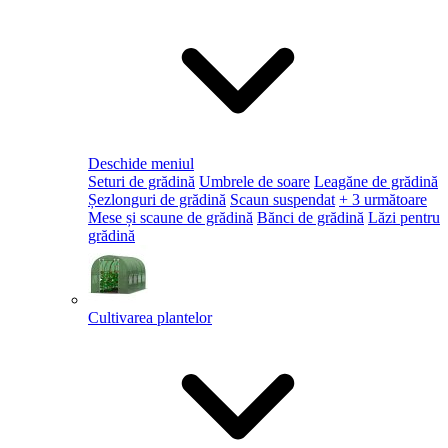
Deschide meniul
Seturi de grădină
Umbrele de soare
Leagăne de grădină
Șezlonguri de grădină
Scaun suspendat
+ 3 următoare
Mese și scaune de grădină
Bănci de grădină
Lăzi pentru
grădină
Cultivarea plantelor