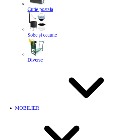
Cutie postala
Sobe și ceaune
Diverse
MOBILIER