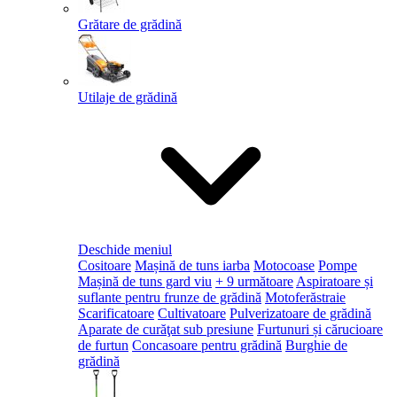
Grătare de grădină
Utilaje de grădină
Deschide meniul
Cositoare
Mașină de tuns iarba
Motocoase
Pompe
Mașină de tuns gard viu
+ 9 următoare
Aspiratoare și
suflante pentru frunze de grădină
Motoferăstraie
Scarificatoare
Cultivatoare
Pulverizatoare de grădină
Aparate de curăţat sub presiune
Furtunuri și cărucioare
de furtun
Concasoare pentru grădină
Burghie de
grădină