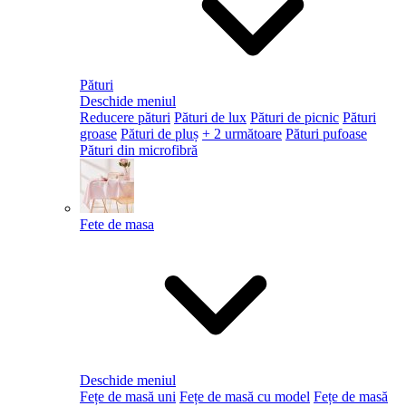
Pături
Deschide meniul
Reducere pături
Pături de lux
Pături de picnic
Pături
groase
Pături de pluș
+ 2 următoare
Pături pufoase
Pături din microfibră
Fete de masa
Deschide meniul
Fețe de masă uni
Fețe de masă cu model
Fețe de masă