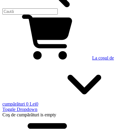
La coşul de
cumpărături
0 Lei
0
Toggle Dropdown
Coş de cumpărături
is empty