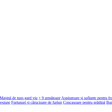
Mașină de tuns gard viu
+ 9 următoare
Aspiratoare și suflante pentru f
resiune
Furtunuri și cărucioare de furtun
Concasoare pentru grădină
Bur