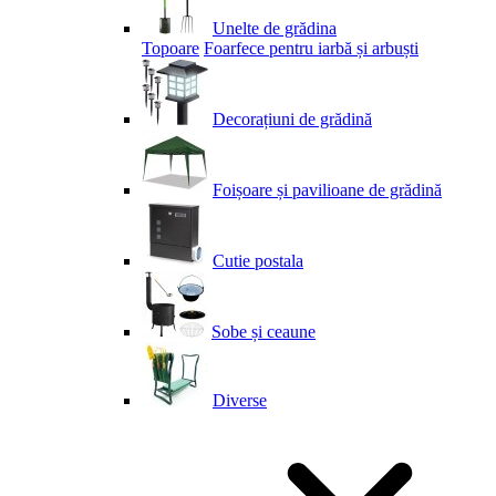
Unelte de grădina
Topoare
Foarfece pentru iarbă și arbuști
Decorațiuni de grădină
Foișoare și pavilioane de grădină
Cutie postala
Sobe și ceaune
Diverse