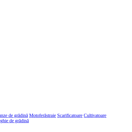
runze de grădină
Motoferăstraie
Scarificatoare
Cultivatoare
ghie de grădină