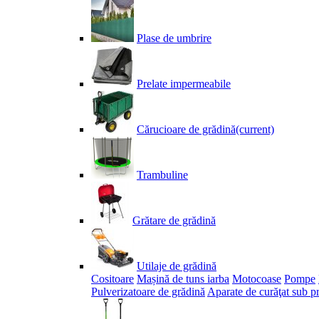
Plase de umbrire
Prelate impermeabile
Cărucioare de grădină
(current)
Trambuline
Grătare de grădină
Utilaje de grădină
Cositoare
Mașină de tuns iarba
Motocoase
Pompe
Pulverizatoare de grădină
Aparate de curăţat sub p