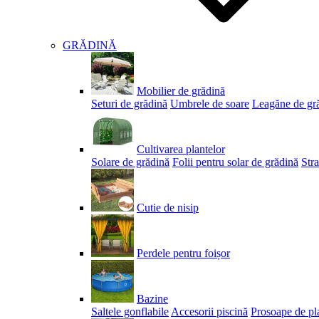
GRĂDINĂ
Mobilier de grădină
Seturi de grădină
Umbrele de soare
Leagăne de gr
Cultivarea plantelor
Solare de grădină
Folii pentru solar de grădină
Stra
Cutie de nisip
Perdele pentru foișor
Bazine
Saltele gonflabile
Accesorii piscină
Prosoape de pl