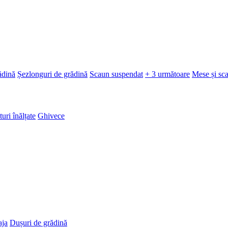
ădină
Șezlonguri de grădină
Scaun suspendat
+ 3 următoare
Mese și sc
turi înălțate
Ghivece
aja
Dușuri de grădină