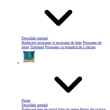
Deschide meniul
Reducere prosoape și prosoape de baie
Prosoape de
plaja
Turbanul
Prosoape cu tematică de Crăciun
Perne
Deschide meniul
Reducere fețe de pernă
Fețe de perne
Perne decorative