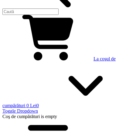
La coşul de
cumpărături
0 Lei
0
Toggle Dropdown
Coş de cumpărături
is empty