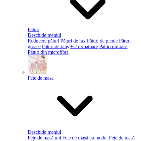
Pături
Deschide meniul
Reducere pături
Pături de lux
Pături de picnic
Pături
groase
Pături de pluș
+ 2 următoare
Pături pufoase
Pături din microfibră
Fete de masa
Deschide meniul
Fețe de masă uni
Fețe de masă cu model
Fețe de masă