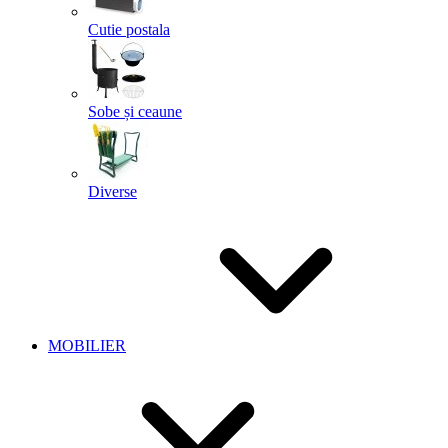
Cutie postala
Sobe și ceaune
Diverse
MOBILIER