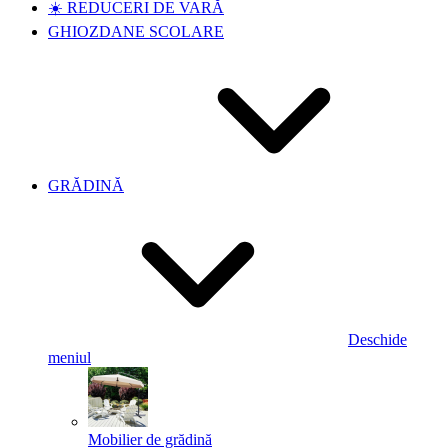
☀️ REDUCERI DE VARĂ
GHIOZDANE SCOLARE
GRĂDINĂ
Deschide
meniul
Mobilier de grădină