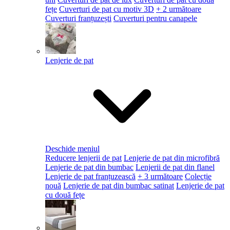
fețe
Cuverturi de pat cu motiv 3D
+ 2 următoare
Cuverturi franțuzești
Cuverturi pentru canapele
Lenjerie de pat
Deschide meniul
Reducere lenjerii de pat
Lenjerie de pat din microfibră
Lenjerie de pat din bumbac
Lenjerii de pat din flanel
Lenjerie de pat franțuzească
+ 3 următoare
Colecție
nouă
Lenjerie de pat din bumbac satinat
Lenjerie de pat
cu două fețe