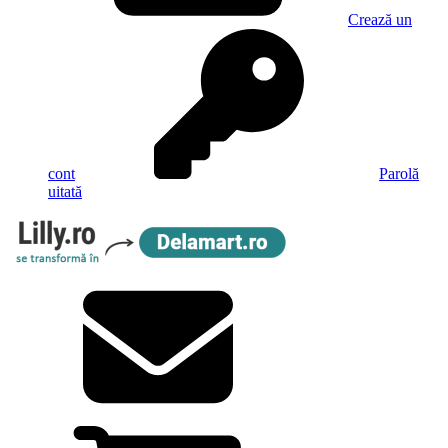
Crează un
cont
Parolă
uitată