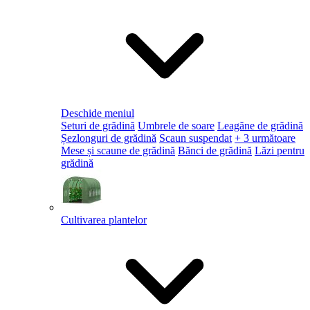
Deschide meniul
Seturi de grădină
Umbrele de soare
Leagăne de grădină
Șezlonguri de grădină
Scaun suspendat
+ 3 următoare
Mese și scaune de grădină
Bănci de grădină
Lăzi pentru
grădină
Cultivarea plantelor