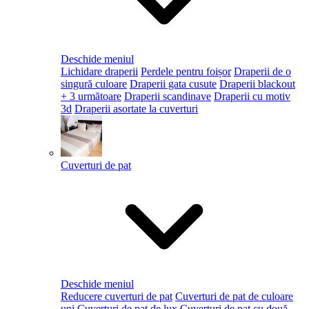
Deschide meniul
Lichidare draperii
Perdele pentru foișor
Draperii de o
singură culoare
Draperii gata cusute
Draperii blackout
+ 3 următoare
Draperii scandinave
Draperii cu motiv
3d
Draperii asortate la cuverturi
Cuverturi de pat
Deschide meniul
Reducere cuverturi de pat
Cuverturi de pat de culoare
uni
Cuverturi de pat de lux
Cuverturi de pat cu două