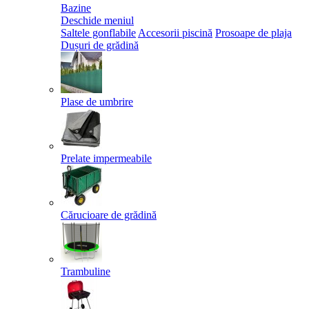
Bazine
Deschide meniul
Saltele gonflabile
Accesorii piscină
Prosoape de plaja
Dușuri de grădină
Plase de umbrire
Prelate impermeabile
Cărucioare de grădină
Trambuline