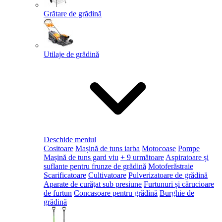
Grătare de grădină
Utilaje de grădină
Deschide meniul
Cositoare
Mașină de tuns iarba
Motocoase
Pompe
Mașină de tuns gard viu
+ 9 următoare
Aspiratoare și
suflante pentru frunze de grădină
Motoferăstraie
Scarificatoare
Cultivatoare
Pulverizatoare de grădină
Aparate de curăţat sub presiune
Furtunuri și cărucioare
de furtun
Concasoare pentru grădină
Burghie de
grădină