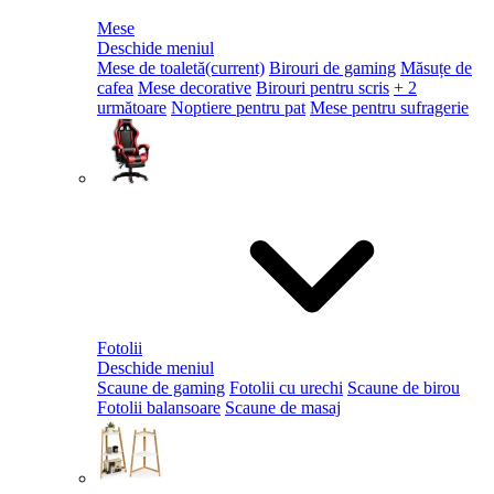
Mese
Deschide meniul
Mese de toaletă
(current)
Birouri de gaming
Măsuțe de
cafea
Mese decorative
Birouri pentru scris
+ 2
următoare
Noptiere pentru pat
Mese pentru sufragerie
Fotolii
Deschide meniul
Scaune de gaming
Fotolii cu urechi
Scaune de birou
Fotolii balansoare
Scaune de masaj