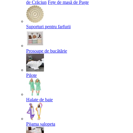
de Crăciun
Fețe de masă de Paște​
Suporturi pentru farfurii
Prosoape de bucătărie
Pilote
Halate de baie
Pijama șalopeta