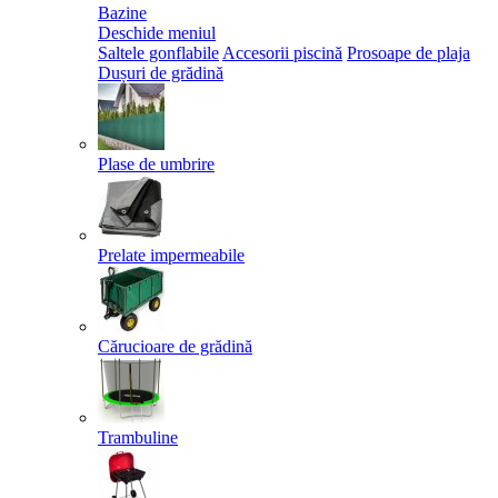
Bazine
Deschide meniul
Saltele gonflabile
Accesorii piscină
Prosoape de plaja
Dușuri de grădină
Plase de umbrire
Prelate impermeabile
Cărucioare de grădină
Trambuline