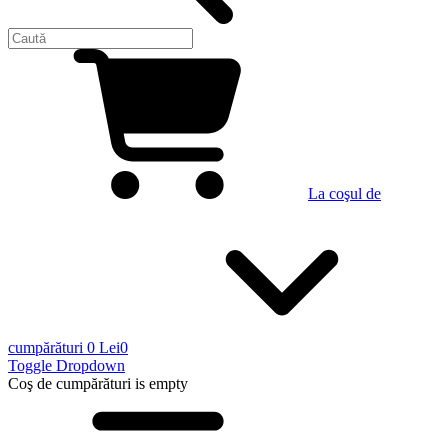
La coşul de
cumpărături
0 Lei
0
Toggle Dropdown
Coş de cumpărături
is empty