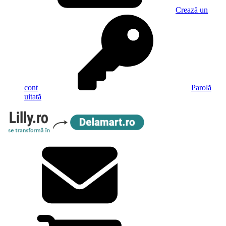
Crează un
cont
Parolă
uitată