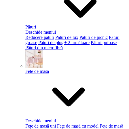
Pături
Deschide meniul
Reducere pături
Pături de lux
Pături de picnic
Pături
groase
Pături de pluș
+ 2 următoare
Pături pufoase
Pături din microfibră
Fete de masa
Deschide meniul
Fețe de masă uni
Fețe de masă cu model
Fețe de masă