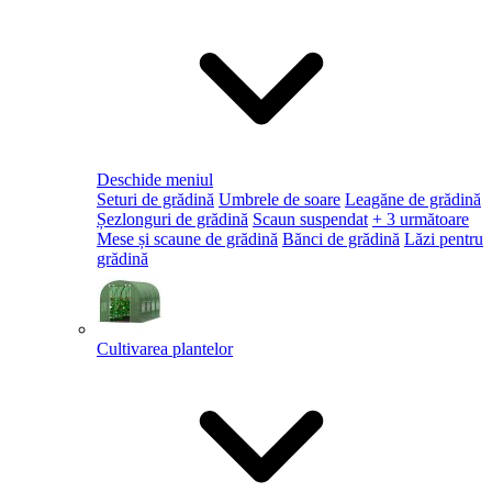
Deschide meniul
Seturi de grădină
Umbrele de soare
Leagăne de grădină
Șezlonguri de grădină
Scaun suspendat
+ 3 următoare
Mese și scaune de grădină
Bănci de grădină
Lăzi pentru
grădină
Cultivarea plantelor