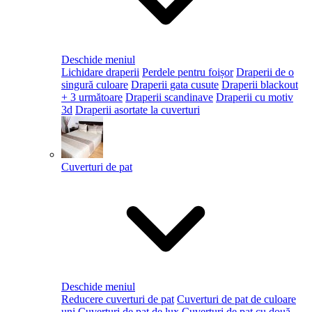
Deschide meniul
Lichidare draperii
Perdele pentru foișor
Draperii de o
singură culoare
Draperii gata cusute
Draperii blackout
+ 3 următoare
Draperii scandinave
Draperii cu motiv
3d
Draperii asortate la cuverturi
Cuverturi de pat
Deschide meniul
Reducere cuverturi de pat
Cuverturi de pat de culoare
uni
Cuverturi de pat de lux
Cuverturi de pat cu două