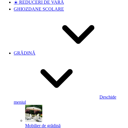
☀️ REDUCERI DE VARĂ
GHIOZDANE SCOLARE
GRĂDINĂ
Deschide
meniul
Mobilier de grădină