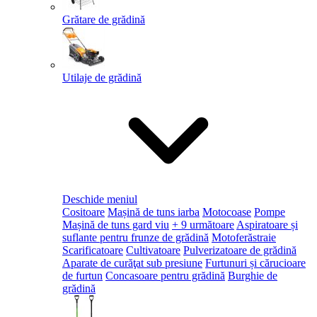
Grătare de grădină
Utilaje de grădină
Deschide meniul
Cositoare
Mașină de tuns iarba
Motocoase
Pompe
Mașină de tuns gard viu
+ 9 următoare
Aspiratoare și
suflante pentru frunze de grădină
Motoferăstraie
Scarificatoare
Cultivatoare
Pulverizatoare de grădină
Aparate de curăţat sub presiune
Furtunuri și cărucioare
de furtun
Concasoare pentru grădină
Burghie de
grădină