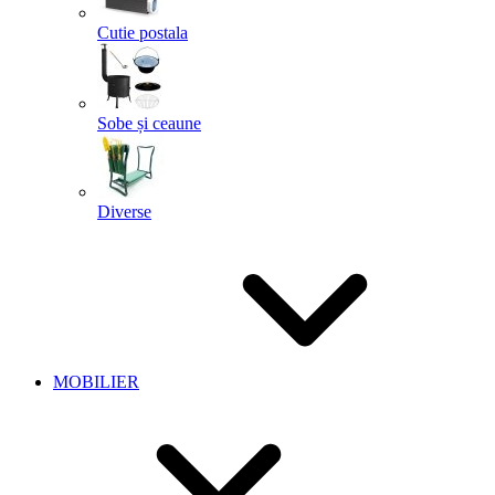
Cutie postala
Sobe și ceaune
Diverse
MOBILIER