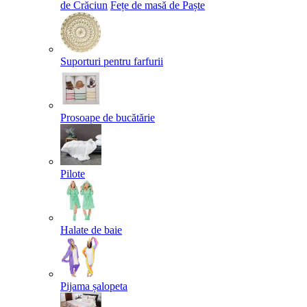
de Crăciun
Fețe de masă de Paște​
Suporturi pentru farfurii
Prosoape de bucătărie
Pilote
Halate de baie
Pijama șalopeta