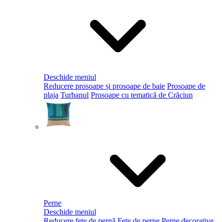
Deschide meniul
Reducere prosoape și prosoape de baie
Prosoape de
plaja
Turbanul
Prosoape cu tematică de Crăciun
Perne
Deschide meniul
Reducere fețe de pernă
Fețe de perne
Perne decorative