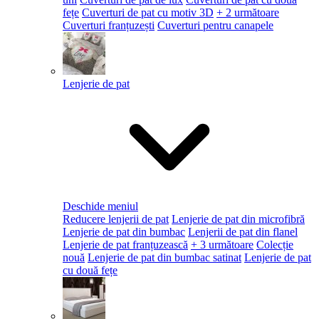
fețe
Cuverturi de pat cu motiv 3D
+ 2 următoare
Cuverturi franțuzești
Cuverturi pentru canapele
Lenjerie de pat
Deschide meniul
Reducere lenjerii de pat
Lenjerie de pat din microfibră
Lenjerie de pat din bumbac
Lenjerii de pat din flanel
Lenjerie de pat franțuzească
+ 3 următoare
Colecție
nouă
Lenjerie de pat din bumbac satinat
Lenjerie de pat
cu două fețe