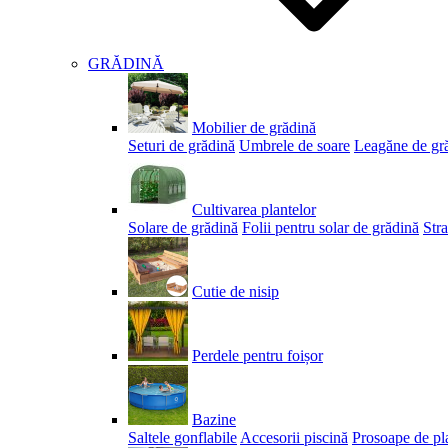
GRĂDINĂ
Mobilier de grădină
Seturi de grădină
Umbrele de soare
Leagăne de gr
Cultivarea plantelor
Solare de grădină
Folii pentru solar de grădină
Stra
Cutie de nisip
Perdele pentru foișor
Bazine
Saltele gonflabile
Accesorii piscină
Prosoape de pl