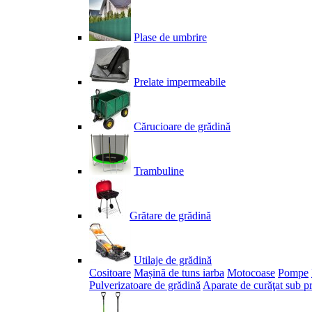
Plase de umbrire
Prelate impermeabile
Cărucioare de grădină
Trambuline
Grătare de grădină
Utilaje de grădină
Cositoare
Mașină de tuns iarba
Motocoase
Pompe
Pulverizatoare de grădină
Aparate de curăţat sub p