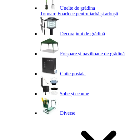
Unelte de grădina
Topoare
Foarfece pentru iarbă și arbuști
Decorațiuni de grădină
Foișoare și pavilioane de grădină
Cutie postala
Sobe și ceaune
Diverse