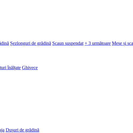
ădină
Șezlonguri de grădină
Scaun suspendat
+ 3 următoare
Mese și sc
turi înălțate
Ghivece
aja
Dușuri de grădină