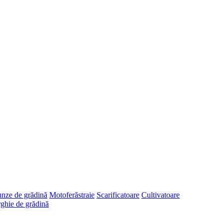
runze de grădină
Motoferăstraie
Scarificatoare
Cultivatoare
ghie de grădină