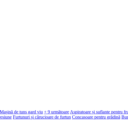
Mașină de tuns gard viu
+ 9 următoare
Aspiratoare și suflante pentru f
resiune
Furtunuri și cărucioare de furtun
Concasoare pentru grădină
Bur