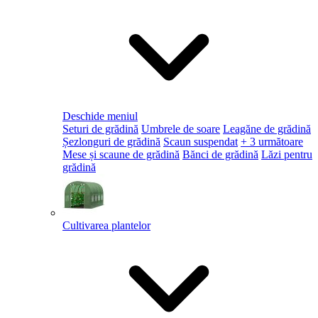
Deschide meniul
Seturi de grădină
Umbrele de soare
Leagăne de grădină
Șezlonguri de grădină
Scaun suspendat
+ 3 următoare
Mese și scaune de grădină
Bănci de grădină
Lăzi pentru
grădină
Cultivarea plantelor