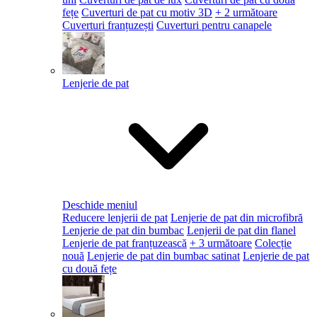
fețe
Cuverturi de pat cu motiv 3D
+ 2 următoare
Cuverturi franțuzești
Cuverturi pentru canapele
Lenjerie de pat
Deschide meniul
Reducere lenjerii de pat
Lenjerie de pat din microfibră
Lenjerie de pat din bumbac
Lenjerii de pat din flanel
Lenjerie de pat franțuzească
+ 3 următoare
Colecție
nouă
Lenjerie de pat din bumbac satinat
Lenjerie de pat
cu două fețe