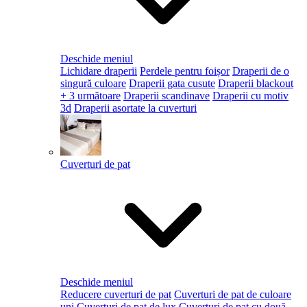
Deschide meniul
Lichidare draperii
Perdele pentru foișor
Draperii de o
singură culoare
Draperii gata cusute
Draperii blackout
+ 3 următoare
Draperii scandinave
Draperii cu motiv
3d
Draperii asortate la cuverturi
Cuverturi de pat
Deschide meniul
Reducere cuverturi de pat
Cuverturi de pat de culoare
uni
Cuverturi de pat de lux
Cuverturi de pat cu două