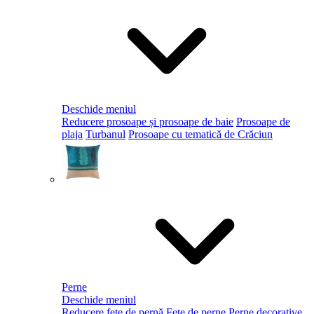
Deschide meniul
Reducere prosoape și prosoape de baie
Prosoape de
plaja
Turbanul
Prosoape cu tematică de Crăciun
Perne
Deschide meniul
Reducere fețe de pernă
Fețe de perne
Perne decorative