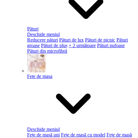
Pături
Deschide meniul
Reducere pături
Pături de lux
Pături de picnic
Pături
groase
Pături de pluș
+ 2 următoare
Pături pufoase
Pături din microfibră
Fete de masa
Deschide meniul
Fețe de masă uni
Fețe de masă cu model
Fețe de masă