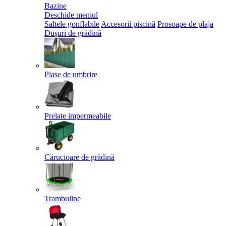
Bazine
Deschide meniul
Saltele gonflabile
Accesorii piscină
Prosoape de plaja
Dușuri de grădină
Plase de umbrire
Prelate impermeabile
Cărucioare de grădină
Trambuline