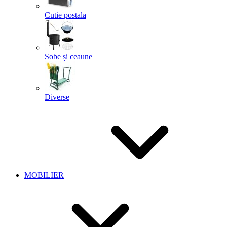
Cutie postala
Sobe și ceaune
Diverse
MOBILIER