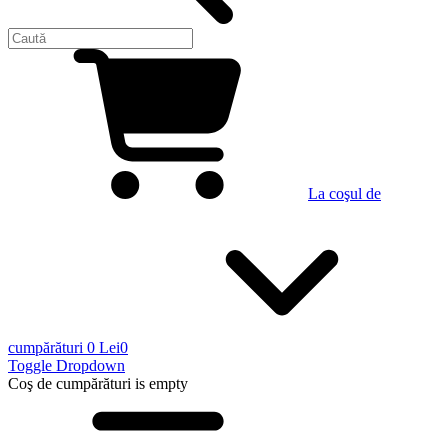
La coşul de
cumpărături
0 Lei
0
Toggle Dropdown
Coş de cumpărături
is empty