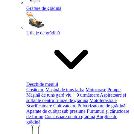
Grătare de grădină
Utilaje de grădină
Deschide meniul
Cositoare
Mașină de tuns iarba
Motocoase
Pompe
Mașină de tuns gard viu
+ 9 următoare
Aspiratoare și
suflante pentru frunze de grădină
Motoferăstraie
Scarificatoare
Cultivatoare
Pulverizatoare de grădină
Aparate de curăţat sub presiune
Furtunuri și cărucioare
de furtun
Concasoare pentru grădină
Burghie de
grădină