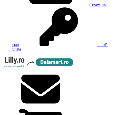
Crează un
cont
Parolă
uitată