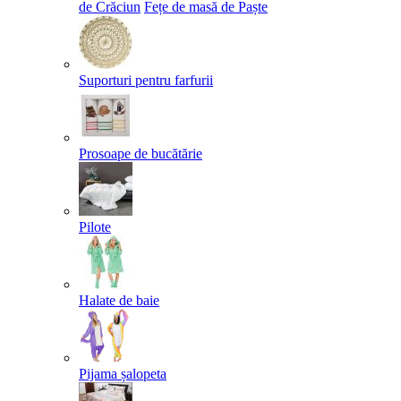
de Crăciun
Fețe de masă de Paște​
Suporturi pentru farfurii
Prosoape de bucătărie
Pilote
Halate de baie
Pijama șalopeta