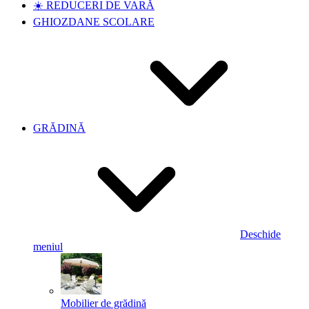
☀️ REDUCERI DE VARĂ
GHIOZDANE SCOLARE
GRĂDINĂ
Deschide
meniul
Mobilier de grădină