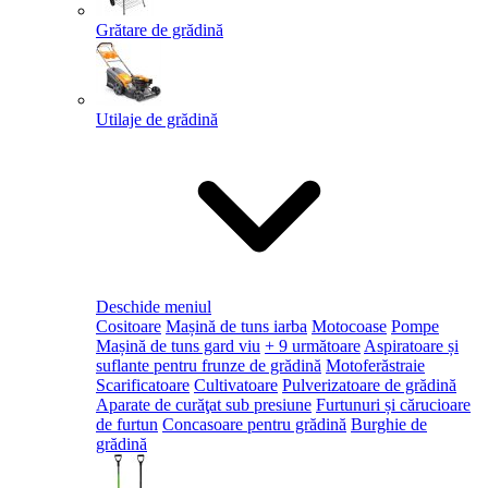
Grătare de grădină
Utilaje de grădină
Deschide meniul
Cositoare
Mașină de tuns iarba
Motocoase
Pompe
Mașină de tuns gard viu
+ 9 următoare
Aspiratoare și
suflante pentru frunze de grădină
Motoferăstraie
Scarificatoare
Cultivatoare
Pulverizatoare de grădină
Aparate de curăţat sub presiune
Furtunuri și cărucioare
de furtun
Concasoare pentru grădină
Burghie de
grădină