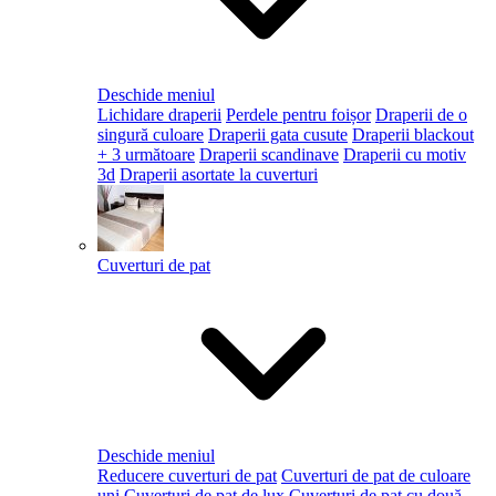
Deschide meniul
Lichidare draperii
Perdele pentru foișor
Draperii de o
singură culoare
Draperii gata cusute
Draperii blackout
+ 3 următoare
Draperii scandinave
Draperii cu motiv
3d
Draperii asortate la cuverturi
Cuverturi de pat
Deschide meniul
Reducere cuverturi de pat
Cuverturi de pat de culoare
uni
Cuverturi de pat de lux
Cuverturi de pat cu două