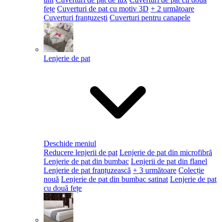
fețe
Cuverturi de pat cu motiv 3D
+ 2 următoare
Cuverturi franțuzești
Cuverturi pentru canapele
Lenjerie de pat
Deschide meniul
Reducere lenjerii de pat
Lenjerie de pat din microfibră
Lenjerie de pat din bumbac
Lenjerii de pat din flanel
Lenjerie de pat franțuzească
+ 3 următoare
Colecție
nouă
Lenjerie de pat din bumbac satinat
Lenjerie de pat
cu două fețe