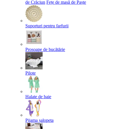
de Crăciun
Fețe de masă de Paște​
Suporturi pentru farfurii
Prosoape de bucătărie
Pilote
Halate de baie
Pijama șalopeta