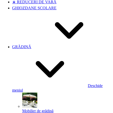
☀️ REDUCERI DE VARĂ
GHIOZDANE SCOLARE
GRĂDINĂ
Deschide
meniul
Mobilier de grădină