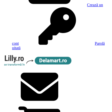
Crează un
cont
Parolă
uitată