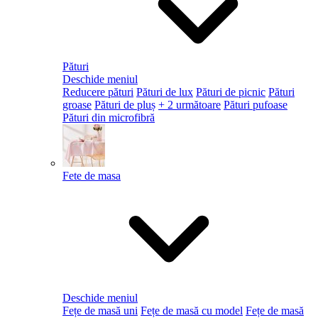
Pături
Deschide meniul
Reducere pături
Pături de lux
Pături de picnic
Pături
groase
Pături de pluș
+ 2 următoare
Pături pufoase
Pături din microfibră
Fete de masa
Deschide meniul
Fețe de masă uni
Fețe de masă cu model
Fețe de masă