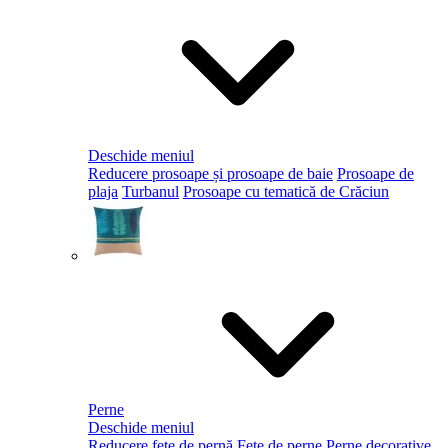
Deschide meniul
Reducere prosoape și prosoape de baie
Prosoape de
plaja
Turbanul
Prosoape cu tematică de Crăciun
Perne
Deschide meniul
Reducere fețe de pernă
Fețe de perne
Perne decorative