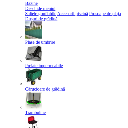
Bazine
Deschide meniul
Saltele gonflabile
Accesorii piscină
Prosoape de plaja
Dușuri de grădină
Plase de umbrire
Prelate impermeabile
Cărucioare de grădină
Trambuline