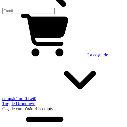
La coşul de
cumpărături
0 Lei
0
Toggle Dropdown
Coş de cumpărături
is empty