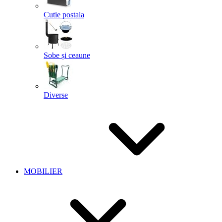
Cutie postala
Sobe și ceaune
Diverse
MOBILIER