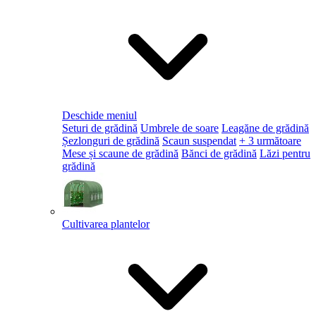
Deschide meniul
Seturi de grădină
Umbrele de soare
Leagăne de grădină
Șezlonguri de grădină
Scaun suspendat
+ 3 următoare
Mese și scaune de grădină
Bănci de grădină
Lăzi pentru
grădină
Cultivarea plantelor