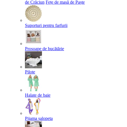
de Crăciun
Fețe de masă de Paște​
Suporturi pentru farfurii
Prosoape de bucătărie
Pilote
Halate de baie
Pijama șalopeta