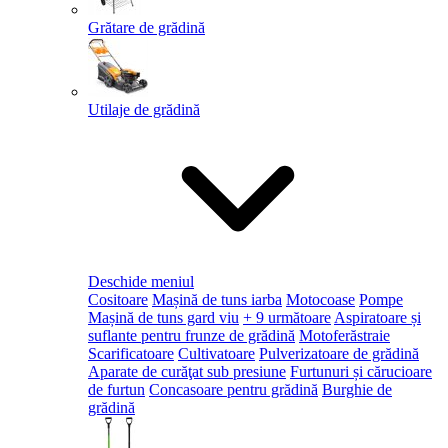
Grătare de grădină
Utilaje de grădină
Deschide meniul
Cositoare
Mașină de tuns iarba
Motocoase
Pompe
Mașină de tuns gard viu
+ 9 următoare
Aspiratoare și
suflante pentru frunze de grădină
Motoferăstraie
Scarificatoare
Cultivatoare
Pulverizatoare de grădină
Aparate de curăţat sub presiune
Furtunuri și cărucioare
de furtun
Concasoare pentru grădină
Burghie de
grădină