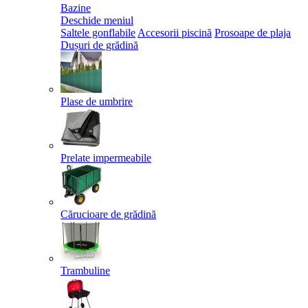
Bazine
Deschide meniul
Saltele gonflabile
Accesorii piscină
Prosoape de plaja
Dușuri de grădină
Plase de umbrire
Prelate impermeabile
Cărucioare de grădină
Trambuline