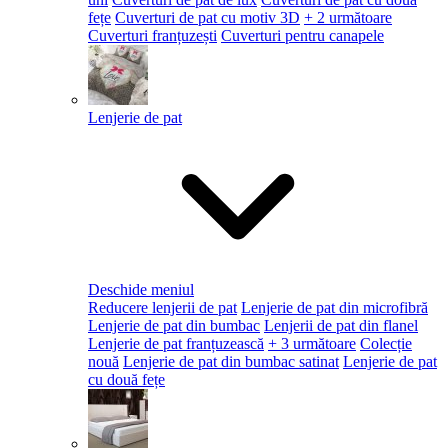
fețe
Cuverturi de pat cu motiv 3D
+ 2 următoare
Cuverturi franțuzești
Cuverturi pentru canapele
Lenjerie de pat
Deschide meniul
Reducere lenjerii de pat
Lenjerie de pat din microfibră
Lenjerie de pat din bumbac
Lenjerii de pat din flanel
Lenjerie de pat franțuzească
+ 3 următoare
Colecție
nouă
Lenjerie de pat din bumbac satinat
Lenjerie de pat
cu două fețe