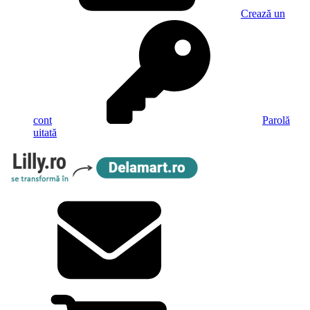
Crează un
cont
Parolă
uitată