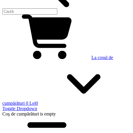
La coşul de
cumpărături
0 Lei
0
Toggle Dropdown
Coş de cumpărături
is empty