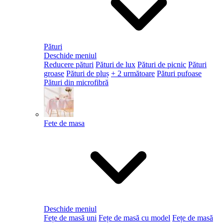
Pături
Deschide meniul
Reducere pături
Pături de lux
Pături de picnic
Pături
groase
Pături de pluș
+ 2 următoare
Pături pufoase
Pături din microfibră
Fete de masa
Deschide meniul
Fețe de masă uni
Fețe de masă cu model
Fețe de masă