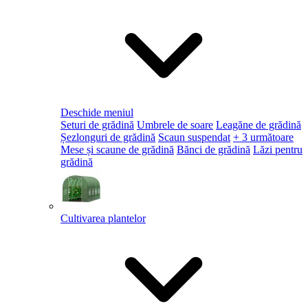
Deschide meniul
Seturi de grădină
Umbrele de soare
Leagăne de grădină
Șezlonguri de grădină
Scaun suspendat
+ 3 următoare
Mese și scaune de grădină
Bănci de grădină
Lăzi pentru
grădină
Cultivarea plantelor