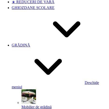
☀️ REDUCERI DE VARĂ
GHIOZDANE SCOLARE
GRĂDINĂ
Deschide
meniul
Mobilier de grădină