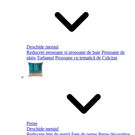
Deschide meniul
Reducere prosoape și prosoape de baie
Prosoape de
plaja
Turbanul
Prosoape cu tematică de Crăciun
Perne
Deschide meniul
Reducere fețe de pernă
Fețe de perne
Perne decorative