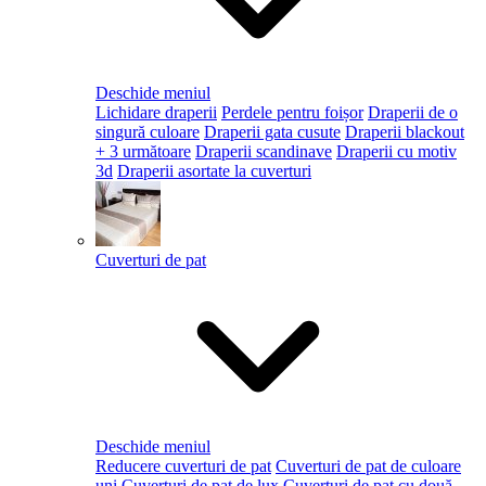
Deschide meniul
Lichidare draperii
Perdele pentru foișor
Draperii de o
singură culoare
Draperii gata cusute
Draperii blackout
+ 3 următoare
Draperii scandinave
Draperii cu motiv
3d
Draperii asortate la cuverturi
Cuverturi de pat
Deschide meniul
Reducere cuverturi de pat
Cuverturi de pat de culoare
uni
Cuverturi de pat de lux
Cuverturi de pat cu două