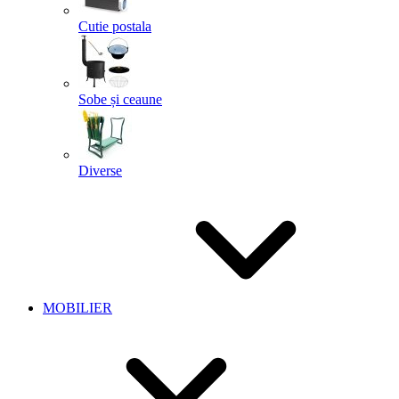
Cutie postala
Sobe și ceaune
Diverse
MOBILIER