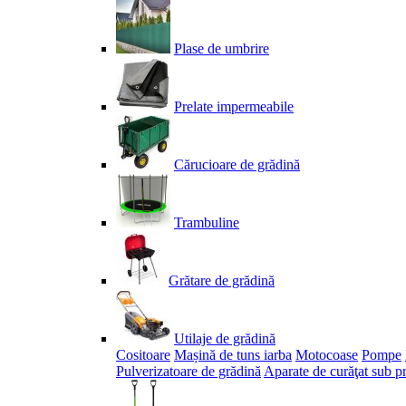
Plase de umbrire
Prelate impermeabile
Cărucioare de grădină
Trambuline
Grătare de grădină
Utilaje de grădină
Cositoare
Mașină de tuns iarba
Motocoase
Pompe
Pulverizatoare de grădină
Aparate de curăţat sub p