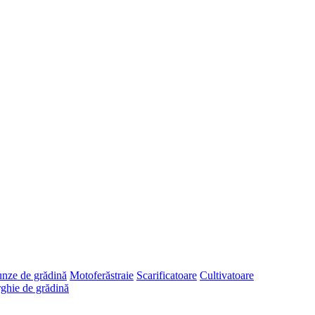
runze de grădină
Motoferăstraie
Scarificatoare
Cultivatoare
ghie de grădină