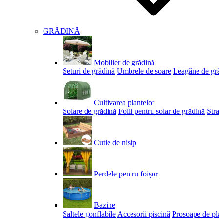
GRĂDINĂ
Mobilier de grădină
Seturi de grădină
Umbrele de soare
Leagăne de gr
Cultivarea plantelor
Solare de grădină
Folii pentru solar de grădină
Stra
Cutie de nisip
Perdele pentru foișor
Bazine
Saltele gonflabile
Accesorii piscină
Prosoape de pl