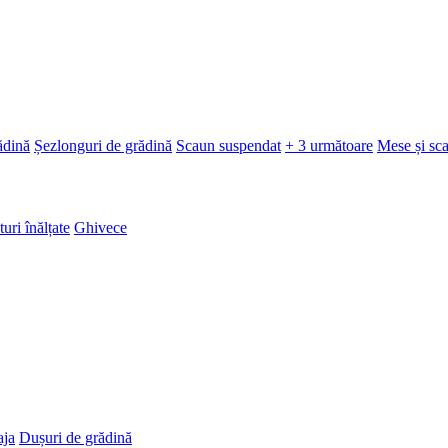
ădină
Șezlonguri de grădină
Scaun suspendat
+ 3 următoare
Mese și sc
turi înălțate
Ghivece
aja
Dușuri de grădină