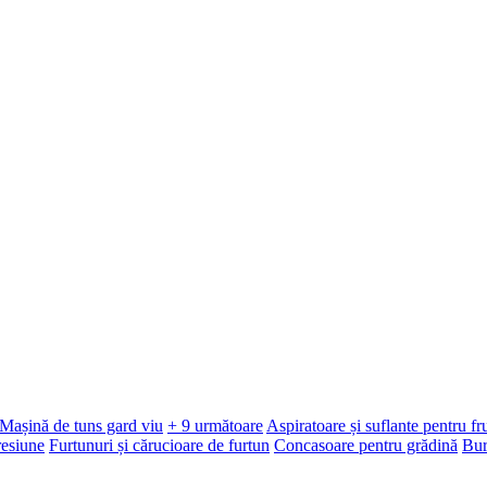
Mașină de tuns gard viu
+ 9 următoare
Aspiratoare și suflante pentru f
resiune
Furtunuri și cărucioare de furtun
Concasoare pentru grădină
Bur