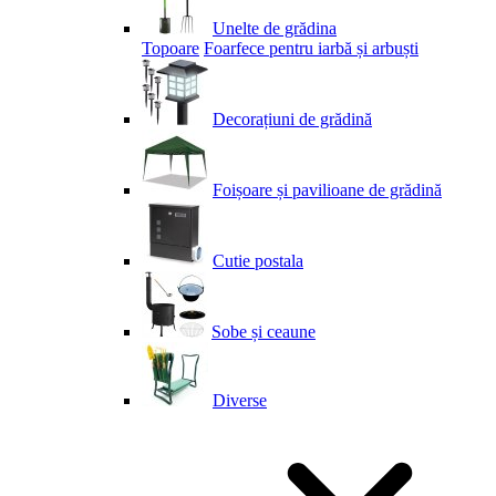
Unelte de grădina
Topoare
Foarfece pentru iarbă și arbuști
Decorațiuni de grădină
Foișoare și pavilioane de grădină
Cutie postala
Sobe și ceaune
Diverse