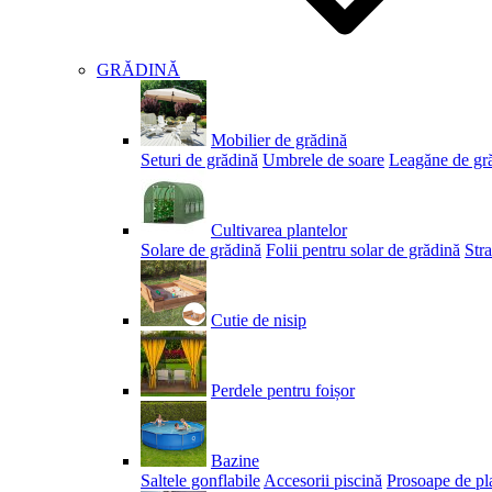
GRĂDINĂ
Mobilier de grădină
Seturi de grădină
Umbrele de soare
Leagăne de gr
Cultivarea plantelor
Solare de grădină
Folii pentru solar de grădină
Stra
Cutie de nisip
Perdele pentru foișor
Bazine
Saltele gonflabile
Accesorii piscină
Prosoape de pl