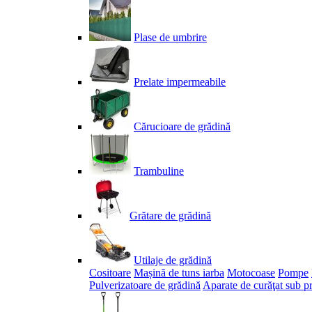
Plase de umbrire
Prelate impermeabile
Cărucioare de grădină
Trambuline
Grătare de grădină
Utilaje de grădină
Cositoare
Mașină de tuns iarba
Motocoase
Pompe
Pulverizatoare de grădină
Aparate de curăţat sub p