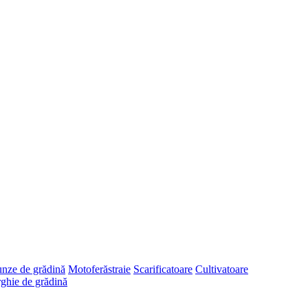
runze de grădină
Motoferăstraie
Scarificatoare
Cultivatoare
ghie de grădină