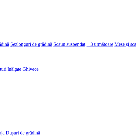
ădină
Șezlonguri de grădină
Scaun suspendat
+ 3 următoare
Mese și sc
turi înălțate
Ghivece
aja
Dușuri de grădină