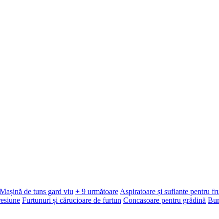
Mașină de tuns gard viu
+ 9 următoare
Aspiratoare și suflante pentru f
resiune
Furtunuri și cărucioare de furtun
Concasoare pentru grădină
Bur