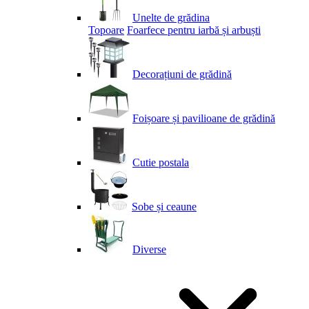
Unelte de grădina
Topoare
Foarfece pentru iarbă și arbuști
Decorațiuni de grădină
Foișoare și pavilioane de grădină
Cutie postala
Sobe și ceaune
Diverse