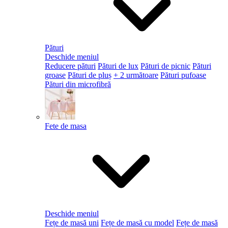
Pături
Deschide meniul
Reducere pături
Pături de lux
Pături de picnic
Pături
groase
Pături de pluș
+ 2 următoare
Pături pufoase
Pături din microfibră
Fete de masa
Deschide meniul
Fețe de masă uni
Fețe de masă cu model
Fețe de masă