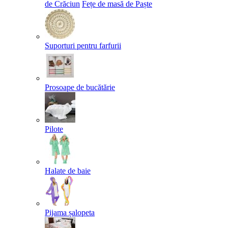
de Crăciun
Fețe de masă de Paște​
Suporturi pentru farfurii
Prosoape de bucătărie
Pilote
Halate de baie
Pijama șalopeta