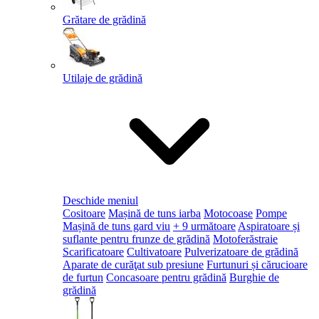
Grătare de grădină
Utilaje de grădină
Deschide meniul
Cositoare
Mașină de tuns iarba
Motocoase
Pompe
Mașină de tuns gard viu
+ 9 următoare
Aspiratoare și
suflante pentru frunze de grădină
Motoferăstraie
Scarificatoare
Cultivatoare
Pulverizatoare de grădină
Aparate de curăţat sub presiune
Furtunuri și cărucioare
de furtun
Concasoare pentru grădină
Burghie de
grădină