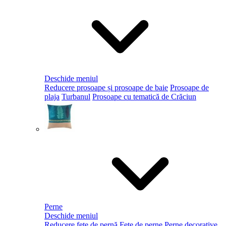
Deschide meniul
Reducere prosoape și prosoape de baie
Prosoape de
plaja
Turbanul
Prosoape cu tematică de Crăciun
Perne
Deschide meniul
Reducere fețe de pernă
Fețe de perne
Perne decorative