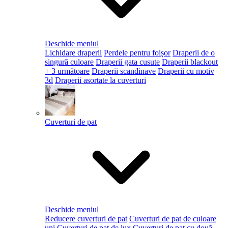
Deschide meniul
Lichidare draperii
Perdele pentru foișor
Draperii de o
singură culoare
Draperii gata cusute
Draperii blackout
+ 3 următoare
Draperii scandinave
Draperii cu motiv
3d
Draperii asortate la cuverturi
Cuverturi de pat
Deschide meniul
Reducere cuverturi de pat
Cuverturi de pat de culoare
uni
Cuverturi de pat de lux
Cuverturi de pat cu două