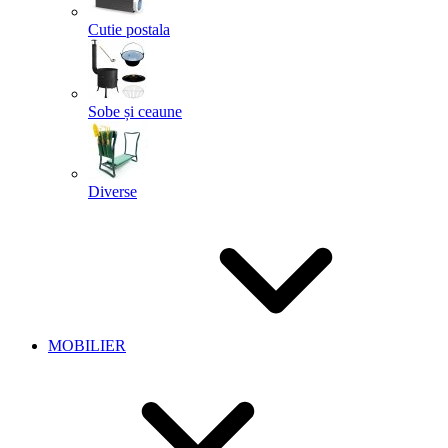
Cutie postala
Sobe și ceaune
Diverse
MOBILIER