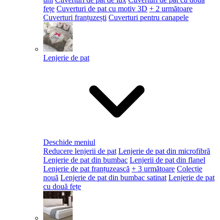
fețe
Cuverturi de pat cu motiv 3D
+ 2 următoare
Cuverturi franțuzești
Cuverturi pentru canapele
Lenjerie de pat
Deschide meniul
Reducere lenjerii de pat
Lenjerie de pat din microfibră
Lenjerie de pat din bumbac
Lenjerii de pat din flanel
Lenjerie de pat franțuzească
+ 3 următoare
Colecție
nouă
Lenjerie de pat din bumbac satinat
Lenjerie de pat
cu două fețe