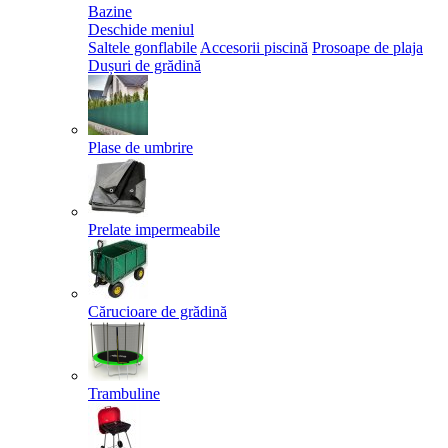
Bazine
Deschide meniul
Saltele gonflabile
Accesorii piscină
Prosoape de plaja
Dușuri de grădină
Plase de umbrire
Prelate impermeabile
Cărucioare de grădină
Trambuline