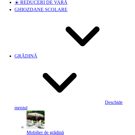
☀️ REDUCERI DE VARĂ
GHIOZDANE SCOLARE
GRĂDINĂ
Deschide
meniul
Mobilier de grădină