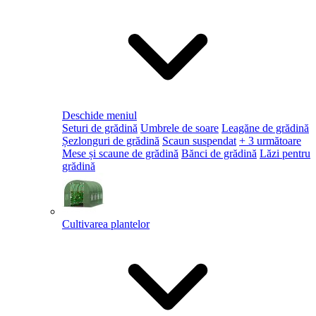
Deschide meniul
Seturi de grădină
Umbrele de soare
Leagăne de grădină
Șezlonguri de grădină
Scaun suspendat
+ 3 următoare
Mese și scaune de grădină
Bănci de grădină
Lăzi pentru
grădină
Cultivarea plantelor