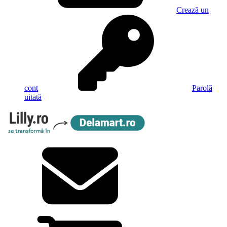
Crează un
cont
Parolă
uitată