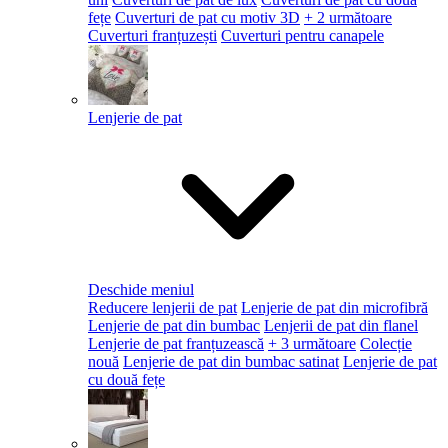
fețe
Cuverturi de pat cu motiv 3D
+ 2 următoare
Cuverturi franțuzești
Cuverturi pentru canapele
Lenjerie de pat
Deschide meniul
Reducere lenjerii de pat
Lenjerie de pat din microfibră
Lenjerie de pat din bumbac
Lenjerii de pat din flanel
Lenjerie de pat franțuzească
+ 3 următoare
Colecție
nouă
Lenjerie de pat din bumbac satinat
Lenjerie de pat
cu două fețe