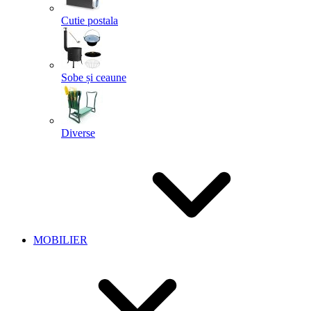
Cutie postala
Sobe și ceaune
Diverse
MOBILIER