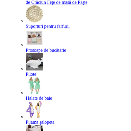
de Crăciun
Fețe de masă de Paște​
Suporturi pentru farfurii
Prosoape de bucătărie
Pilote
Halate de baie
Pijama șalopeta