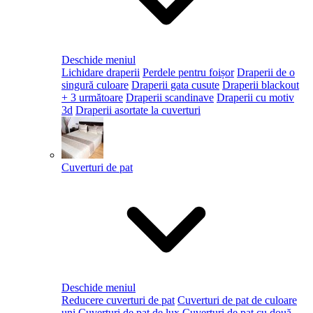
Deschide meniul
Lichidare draperii
Perdele pentru foișor
Draperii de o
singură culoare
Draperii gata cusute
Draperii blackout
+ 3 următoare
Draperii scandinave
Draperii cu motiv
3d
Draperii asortate la cuverturi
Cuverturi de pat
Deschide meniul
Reducere cuverturi de pat
Cuverturi de pat de culoare
uni
Cuverturi de pat de lux
Cuverturi de pat cu două