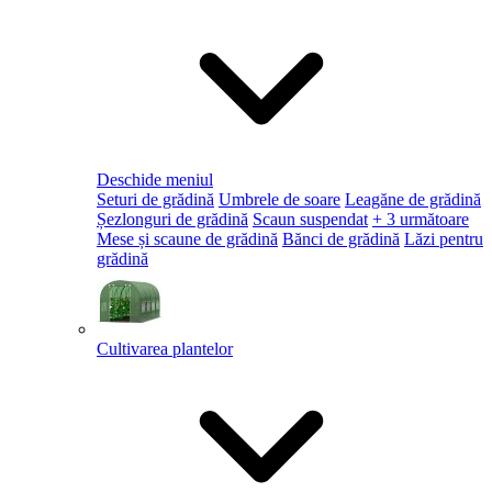
Deschide meniul
Seturi de grădină
Umbrele de soare
Leagăne de grădină
Șezlonguri de grădină
Scaun suspendat
+ 3 următoare
Mese și scaune de grădină
Bănci de grădină
Lăzi pentru
grădină
Cultivarea plantelor