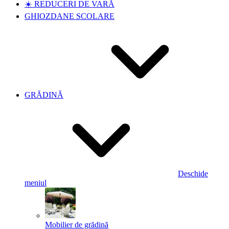
☀️ REDUCERI DE VARĂ
GHIOZDANE SCOLARE
GRĂDINĂ
Deschide
meniul
Mobilier de grădină