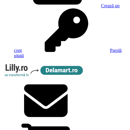
Crează un
cont
Parolă
uitată