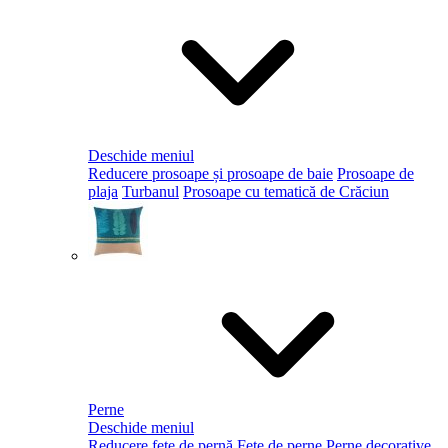
Deschide meniul
Reducere prosoape și prosoape de baie
Prosoape de
plaja
Turbanul
Prosoape cu tematică de Crăciun
Perne
Deschide meniul
Reducere fețe de pernă
Fețe de perne
Perne decorative