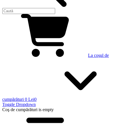
La coşul de
cumpărături
0 Lei
0
Toggle Dropdown
Coş de cumpărături
is empty