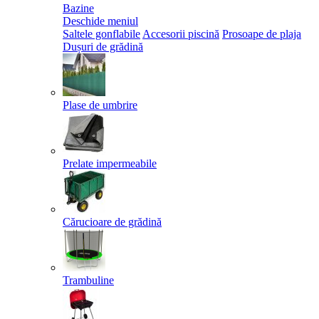
Bazine
Deschide meniul
Saltele gonflabile
Accesorii piscină
Prosoape de plaja
Dușuri de grădină
Plase de umbrire
Prelate impermeabile
Cărucioare de grădină
Trambuline