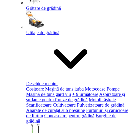
Grătare de grădină
Utilaje de grădină
Deschide meniul
Cositoare
Mașină de tuns iarba
Motocoase
Pompe
Mașină de tuns gard viu
+ 9 următoare
Aspiratoare și
suflante pentru frunze de grădină
Motoferăstraie
Scarificatoare
Cultivatoare
Pulverizatoare de grădină
Aparate de curăţat sub presiune
Furtunuri și cărucioare
de furtun
Concasoare pentru grădină
Burghie de
grădină