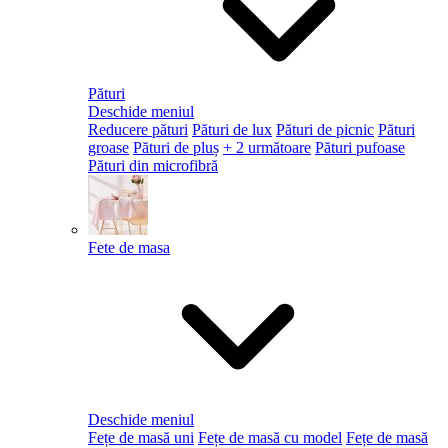
Pături
Deschide meniul
Reducere pături
Pături de lux
Pături de picnic
Pături
groase
Pături de pluș
+ 2 următoare
Pături pufoase
Pături din microfibră
Fete de masa
Deschide meniul
Fețe de masă uni
Fețe de masă cu model
Fețe de masă