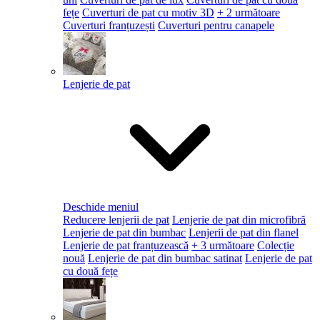
fețe
Cuverturi de pat cu motiv 3D
+ 2 următoare
Cuverturi franțuzești
Cuverturi pentru canapele
Lenjerie de pat
Deschide meniul
Reducere lenjerii de pat
Lenjerie de pat din microfibră
Lenjerie de pat din bumbac
Lenjerii de pat din flanel
Lenjerie de pat franțuzească
+ 3 următoare
Colecție
nouă
Lenjerie de pat din bumbac satinat
Lenjerie de pat
cu două fețe