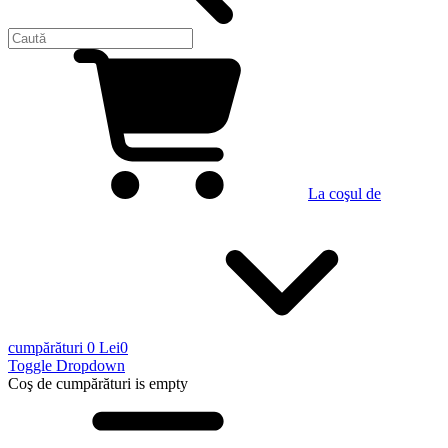
La coşul de
cumpărături
0 Lei
0
Toggle Dropdown
Coş de cumpărături
is empty