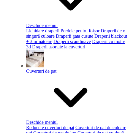
Deschide meniul
Lichidare draperii
Perdele pentru foișor
Draperii de o
singură culoare
Draperii gata cusute
Draperii blackout
+ 3 următoare
Draperii scandinave
Draperii cu motiv
3d
Draperii asortate la cuverturi
Cuverturi de pat
Deschide meniul
Reducere cuverturi de pat
Cuverturi de pat de culoare
uni
Cuverturi de pat de lux
Cuverturi de pat cu două