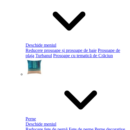
Deschide meniul
Reducere prosoape și prosoape de baie
Prosoape de
plaja
Turbanul
Prosoape cu tematică de Crăciun
Perne
Deschide meniul
Reducere fețe de pernă
Fețe de perne
Perne decorative