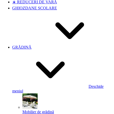
☀️ REDUCERI DE VARĂ
GHIOZDANE SCOLARE
GRĂDINĂ
Deschide
meniul
Mobilier de grădină