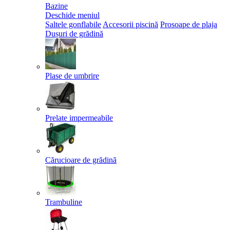
Bazine
Deschide meniul
Saltele gonflabile
Accesorii piscină
Prosoape de plaja
Dușuri de grădină
Plase de umbrire
Prelate impermeabile
Cărucioare de grădină
Trambuline