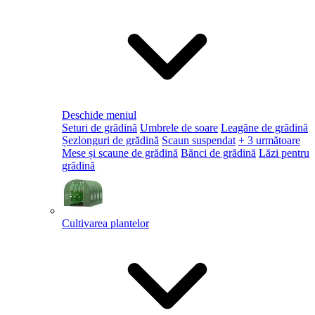
Deschide meniul
Seturi de grădină
Umbrele de soare
Leagăne de grădină
Șezlonguri de grădină
Scaun suspendat
+ 3 următoare
Mese și scaune de grădină
Bănci de grădină
Lăzi pentru
grădină
Cultivarea plantelor