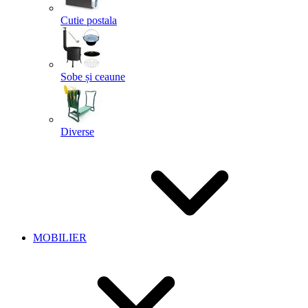
Cutie postala
Sobe și ceaune
Diverse
MOBILIER