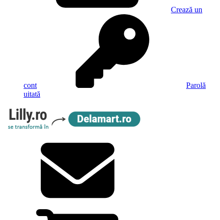
Crează un
cont
Parolă
uitată