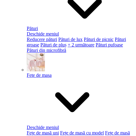
Pături
Deschide meniul
Reducere pături
Pături de lux
Pături de picnic
Pături
groase
Pături de pluș
+ 2 următoare
Pături pufoase
Pături din microfibră
Fete de masa
Deschide meniul
Fețe de masă uni
Fețe de masă cu model
Fețe de masă