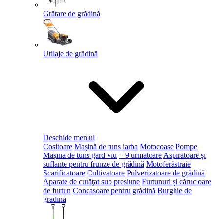
Grătare de grădină
Utilaje de grădină
Deschide meniul
Cositoare
Mașină de tuns iarba
Motocoase
Pompe
Mașină de tuns gard viu
+ 9 următoare
Aspiratoare și
suflante pentru frunze de grădină
Motoferăstraie
Scarificatoare
Cultivatoare
Pulverizatoare de grădină
Aparate de curăţat sub presiune
Furtunuri și cărucioare
de furtun
Concasoare pentru grădină
Burghie de
grădină