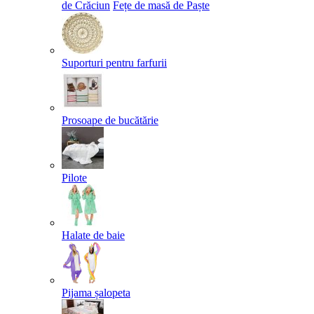
de Crăciun
Fețe de masă de Paște​
Suporturi pentru farfurii
Prosoape de bucătărie
Pilote
Halate de baie
Pijama șalopeta