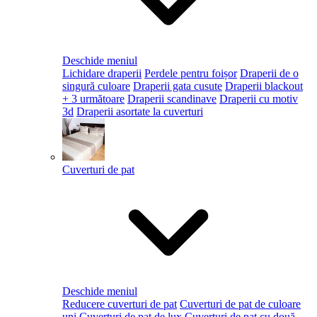
Deschide meniul
Lichidare draperii
Perdele pentru foișor
Draperii de o
singură culoare
Draperii gata cusute
Draperii blackout
+ 3 următoare
Draperii scandinave
Draperii cu motiv
3d
Draperii asortate la cuverturi
Cuverturi de pat
Deschide meniul
Reducere cuverturi de pat
Cuverturi de pat de culoare
uni
Cuverturi de pat de lux
Cuverturi de pat cu două