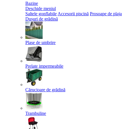
Bazine
Deschide meniul
Saltele gonflabile
Accesorii piscină
Prosoape de plaja
Dușuri de grădină
Plase de umbrire
Prelate impermeabile
Cărucioare de grădină
Trambuline