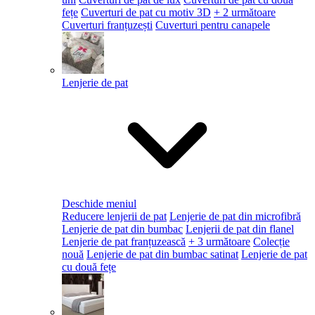
fețe
Cuverturi de pat cu motiv 3D
+ 2 următoare
Cuverturi franțuzești
Cuverturi pentru canapele
Lenjerie de pat
Deschide meniul
Reducere lenjerii de pat
Lenjerie de pat din microfibră
Lenjerie de pat din bumbac
Lenjerii de pat din flanel
Lenjerie de pat franțuzească
+ 3 următoare
Colecție
nouă
Lenjerie de pat din bumbac satinat
Lenjerie de pat
cu două fețe