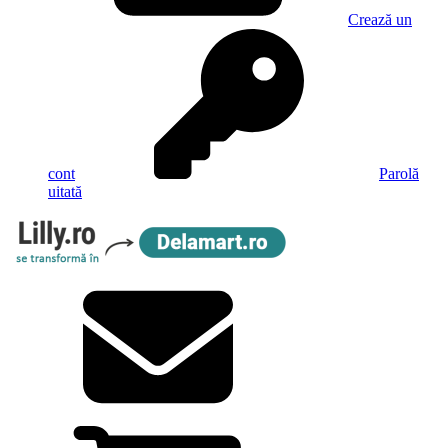
Crează un
cont
Parolă
uitată