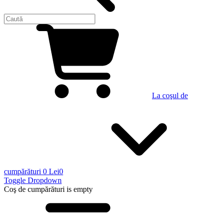
La coşul de
cumpărături
0 Lei
0
Toggle Dropdown
Coş de cumpărături
is empty