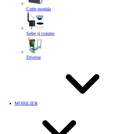
Cutie postala
Sobe și ceaune
Diverse
MOBILIER