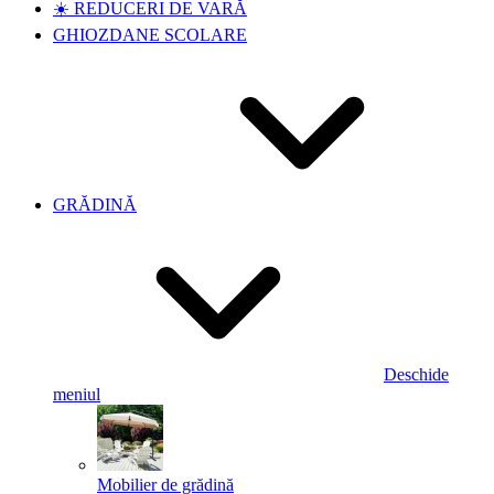
☀️ REDUCERI DE VARĂ
GHIOZDANE SCOLARE
GRĂDINĂ
Deschide
meniul
Mobilier de grădină