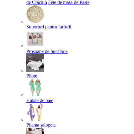
de Crăciun
Fețe de masă de Paște​
Suporturi pentru farfurii
Prosoape de bucătărie
Pilote
Halate de baie
Pijama șalopeta