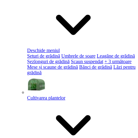
Deschide meniul
Seturi de grădină
Umbrele de soare
Leagăne de grădină
Șezlonguri de grădină
Scaun suspendat
+ 3 următoare
Mese și scaune de grădină
Bănci de grădină
Lăzi pentru
grădină
Cultivarea plantelor