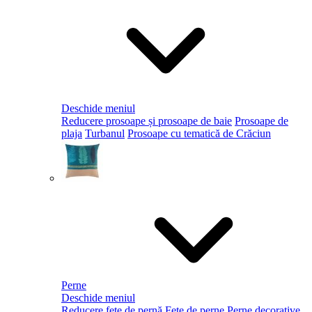
Deschide meniul
Reducere prosoape și prosoape de baie
Prosoape de
plaja
Turbanul
Prosoape cu tematică de Crăciun
Perne
Deschide meniul
Reducere fețe de pernă
Fețe de perne
Perne decorative