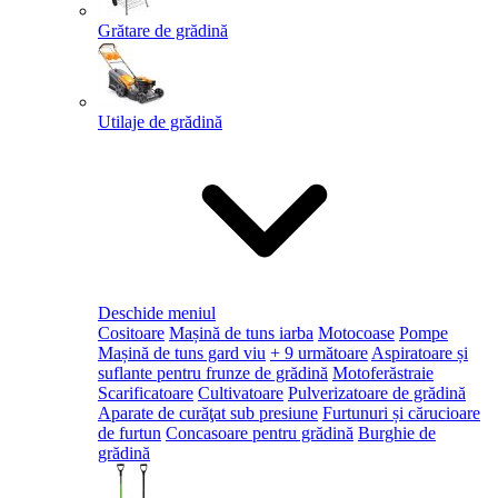
Grătare de grădină
Utilaje de grădină
Deschide meniul
Cositoare
Mașină de tuns iarba
Motocoase
Pompe
Mașină de tuns gard viu
+ 9 următoare
Aspiratoare și
suflante pentru frunze de grădină
Motoferăstraie
Scarificatoare
Cultivatoare
Pulverizatoare de grădină
Aparate de curăţat sub presiune
Furtunuri și cărucioare
de furtun
Concasoare pentru grădină
Burghie de
grădină