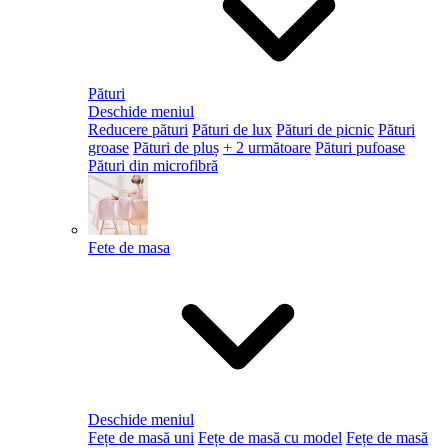
Pături
Deschide meniul
Reducere pături
Pături de lux
Pături de picnic
Pături
groase
Pături de pluș
+ 2 următoare
Pături pufoase
Pături din microfibră
Fete de masa
Deschide meniul
Fețe de masă uni
Fețe de masă cu model
Fețe de masă