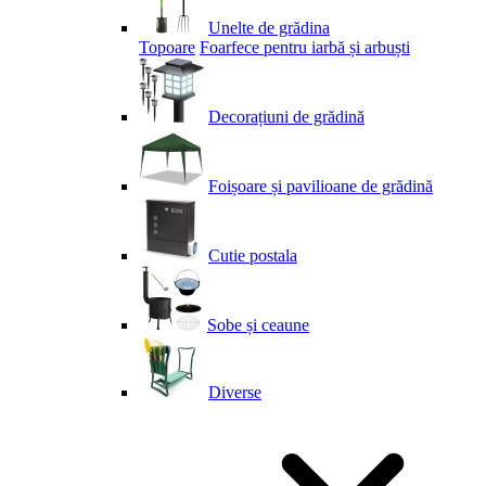
Unelte de grădina
Topoare
Foarfece pentru iarbă și arbuști
Decorațiuni de grădină
Foișoare și pavilioane de grădină
Cutie postala
Sobe și ceaune
Diverse