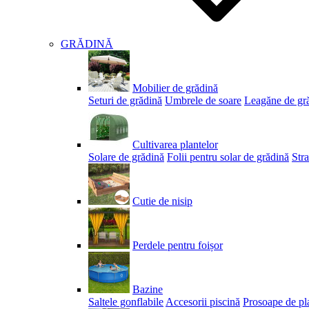
GRĂDINĂ
Mobilier de grădină
Seturi de grădină
Umbrele de soare
Leagăne de gr
Cultivarea plantelor
Solare de grădină
Folii pentru solar de grădină
Stra
Cutie de nisip
Perdele pentru foișor
Bazine
Saltele gonflabile
Accesorii piscină
Prosoape de pl