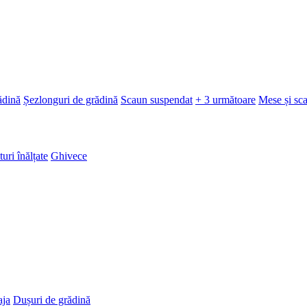
ădină
Șezlonguri de grădină
Scaun suspendat
+ 3 următoare
Mese și sc
turi înălțate
Ghivece
aja
Dușuri de grădină