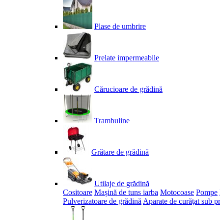
Plase de umbrire
Prelate impermeabile
Cărucioare de grădină
Trambuline
Grătare de grădină
Utilaje de grădină
Cositoare
Mașină de tuns iarba
Motocoase
Pompe
Pulverizatoare de grădină
Aparate de curăţat sub p