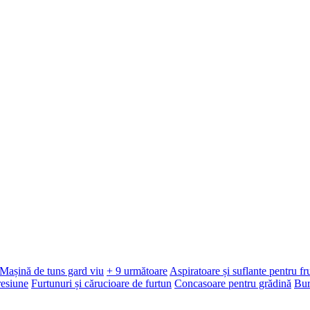
Mașină de tuns gard viu
+ 9 următoare
Aspiratoare și suflante pentru f
resiune
Furtunuri și cărucioare de furtun
Concasoare pentru grădină
Bur