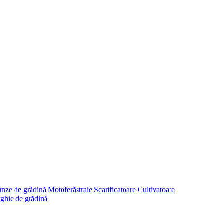
runze de grădină
Motoferăstraie
Scarificatoare
Cultivatoare
ghie de grădină