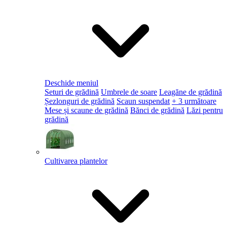
Deschide meniul
Seturi de grădină
Umbrele de soare
Leagăne de grădină
Șezlonguri de grădină
Scaun suspendat
+ 3 următoare
Mese și scaune de grădină
Bănci de grădină
Lăzi pentru
grădină
Cultivarea plantelor