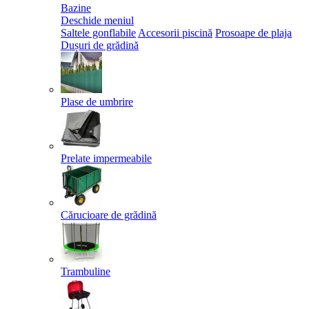
Bazine
Deschide meniul
Saltele gonflabile
Accesorii piscină
Prosoape de plaja
Dușuri de grădină
Plase de umbrire
Prelate impermeabile
Cărucioare de grădină
Trambuline