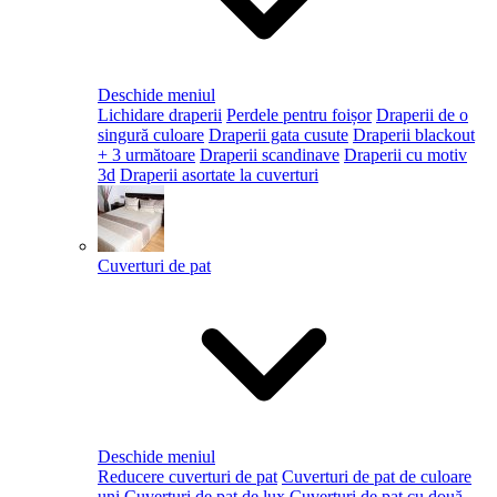
Deschide meniul
Lichidare draperii
Perdele pentru foișor
Draperii de o
singură culoare
Draperii gata cusute
Draperii blackout
+ 3 următoare
Draperii scandinave
Draperii cu motiv
3d
Draperii asortate la cuverturi
Cuverturi de pat
Deschide meniul
Reducere cuverturi de pat
Cuverturi de pat de culoare
uni
Cuverturi de pat de lux
Cuverturi de pat cu două