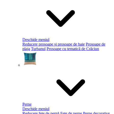
Deschide meniul
Reducere prosoape și prosoape de baie
Prosoape de
plaja
Turbanul
Prosoape cu tematică de Crăciun
Perne
Deschide meniul
Reducere fețe de pernă
Fețe de perne
Perne decorative