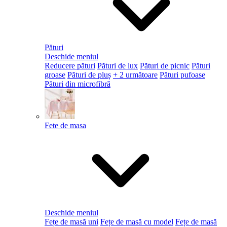
Pături
Deschide meniul
Reducere pături
Pături de lux
Pături de picnic
Pături
groase
Pături de pluș
+ 2 următoare
Pături pufoase
Pături din microfibră
Fete de masa
Deschide meniul
Fețe de masă uni
Fețe de masă cu model
Fețe de masă