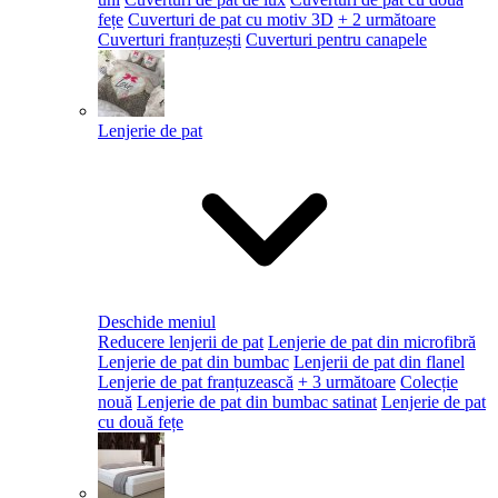
fețe
Cuverturi de pat cu motiv 3D
+ 2 următoare
Cuverturi franțuzești
Cuverturi pentru canapele
Lenjerie de pat
Deschide meniul
Reducere lenjerii de pat
Lenjerie de pat din microfibră
Lenjerie de pat din bumbac
Lenjerii de pat din flanel
Lenjerie de pat franțuzească
+ 3 următoare
Colecție
nouă
Lenjerie de pat din bumbac satinat
Lenjerie de pat
cu două fețe