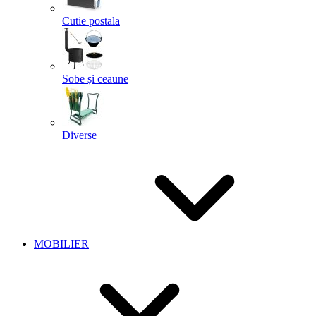
Cutie postala
Sobe și ceaune
Diverse
MOBILIER