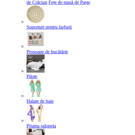
de Crăciun
Fețe de masă de Paște​
Suporturi pentru farfurii
Prosoape de bucătărie
Pilote
Halate de baie
Pijama șalopeta