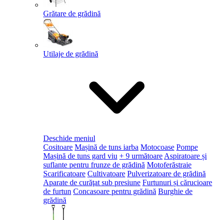
Grătare de grădină
Utilaje de grădină
Deschide meniul
Cositoare
Mașină de tuns iarba
Motocoase
Pompe
Mașină de tuns gard viu
+ 9 următoare
Aspiratoare și
suflante pentru frunze de grădină
Motoferăstraie
Scarificatoare
Cultivatoare
Pulverizatoare de grădină
Aparate de curăţat sub presiune
Furtunuri și cărucioare
de furtun
Concasoare pentru grădină
Burghie de
grădină