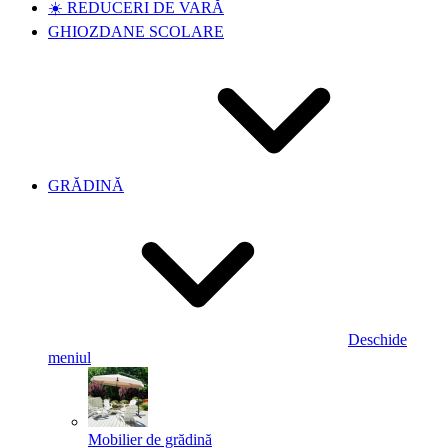
☀️ REDUCERI DE VARĂ
GHIOZDANE SCOLARE
GRĂDINĂ
Deschide
meniul
Mobilier de grădină