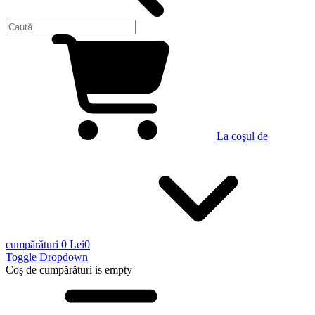
La coşul de
cumpărături
0 Lei
0
Toggle Dropdown
Coş de cumpărături
is empty