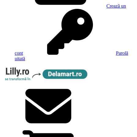
Crează un
cont
Parolă
uitată