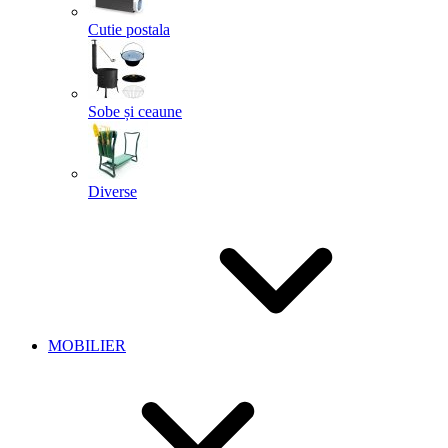
Cutie postala
Sobe și ceaune
Diverse
MOBILIER