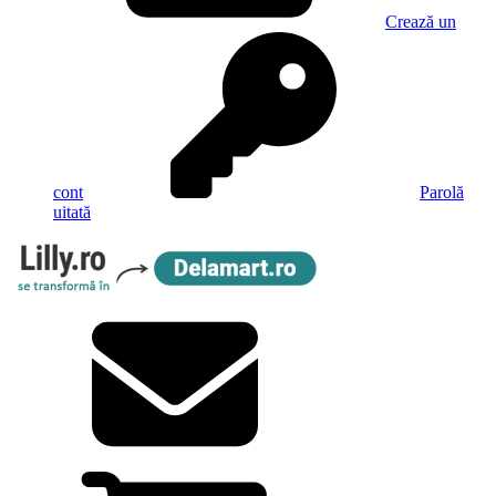
Crează un
cont
Parolă
uitată