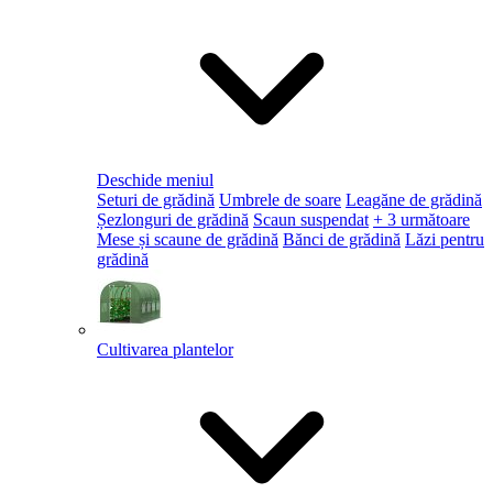
Deschide meniul
Seturi de grădină
Umbrele de soare
Leagăne de grădină
Șezlonguri de grădină
Scaun suspendat
+ 3 următoare
Mese și scaune de grădină
Bănci de grădină
Lăzi pentru
grădină
Cultivarea plantelor