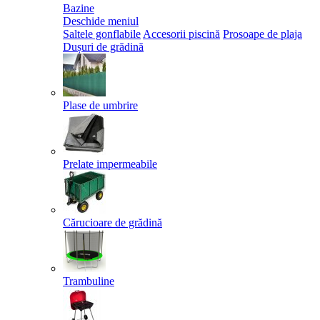
Bazine
Deschide meniul
Saltele gonflabile
Accesorii piscină
Prosoape de plaja
Dușuri de grădină
Plase de umbrire
Prelate impermeabile
Cărucioare de grădină
Trambuline