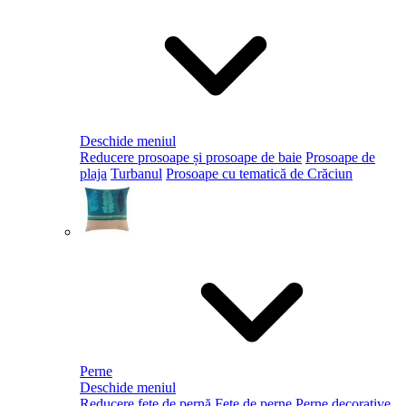
Deschide meniul
Reducere prosoape și prosoape de baie
Prosoape de
plaja
Turbanul
Prosoape cu tematică de Crăciun
Perne
Deschide meniul
Reducere fețe de pernă
Fețe de perne
Perne decorative