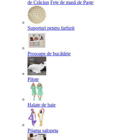
de Crăciun
Fețe de masă de Paște​
Suporturi pentru farfurii
Prosoape de bucătărie
Pilote
Halate de baie
Pijama șalopeta