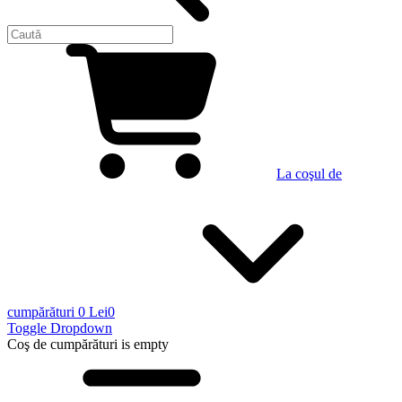
La coşul de
cumpărături
0 Lei
0
Toggle Dropdown
Coş de cumpărături
is empty