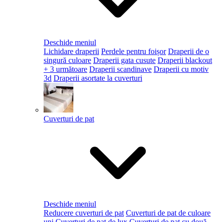
Deschide meniul
Lichidare draperii
Perdele pentru foișor
Draperii de o
singură culoare
Draperii gata cusute
Draperii blackout
+ 3 următoare
Draperii scandinave
Draperii cu motiv
3d
Draperii asortate la cuverturi
Cuverturi de pat
Deschide meniul
Reducere cuverturi de pat
Cuverturi de pat de culoare
uni
Cuverturi de pat de lux
Cuverturi de pat cu două