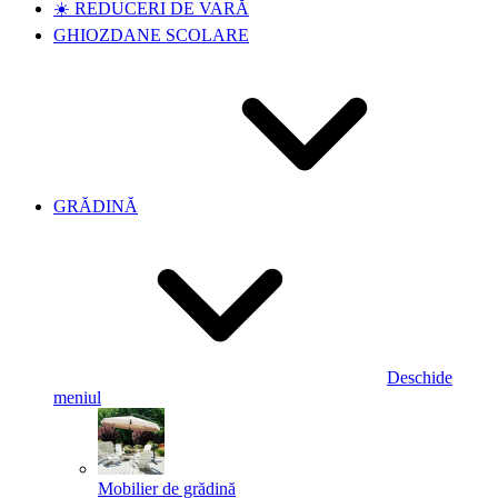
☀️ REDUCERI DE VARĂ
GHIOZDANE SCOLARE
GRĂDINĂ
Deschide
meniul
Mobilier de grădină