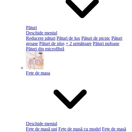
Pături
Deschide meniul
Reducere pături
Pături de lux
Pături de picnic
Pături
groase
Pături de pluș
+ 2 următoare
Pături pufoase
Pături din microfibră
Fete de masa
Deschide meniul
Fețe de masă uni
Fețe de masă cu model
Fețe de masă