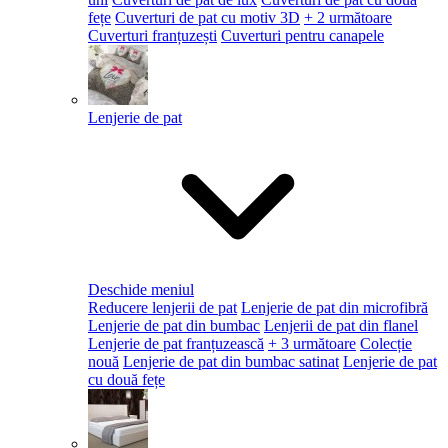
fețe
Cuverturi de pat cu motiv 3D
+ 2 următoare
Cuverturi franțuzești
Cuverturi pentru canapele
Lenjerie de pat
Deschide meniul
Reducere lenjerii de pat
Lenjerie de pat din microfibră
Lenjerie de pat din bumbac
Lenjerii de pat din flanel
Lenjerie de pat franțuzească
+ 3 următoare
Colecție
nouă
Lenjerie de pat din bumbac satinat
Lenjerie de pat
cu două fețe