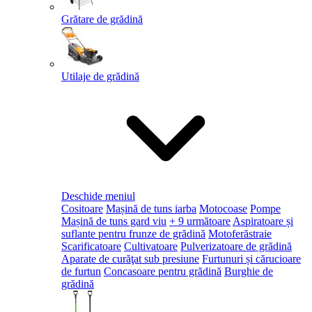
Grătare de grădină
Utilaje de grădină
Deschide meniul
Cositoare
Mașină de tuns iarba
Motocoase
Pompe
Mașină de tuns gard viu
+ 9 următoare
Aspiratoare și
suflante pentru frunze de grădină
Motoferăstraie
Scarificatoare
Cultivatoare
Pulverizatoare de grădină
Aparate de curăţat sub presiune
Furtunuri și cărucioare
de furtun
Concasoare pentru grădină
Burghie de
grădină