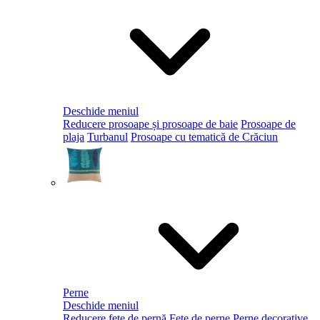
Deschide meniul
Reducere prosoape și prosoape de baie
Prosoape de
plaja
Turbanul
Prosoape cu tematică de Crăciun
Perne
Deschide meniul
Reducere fețe de pernă
Fețe de perne
Perne decorative