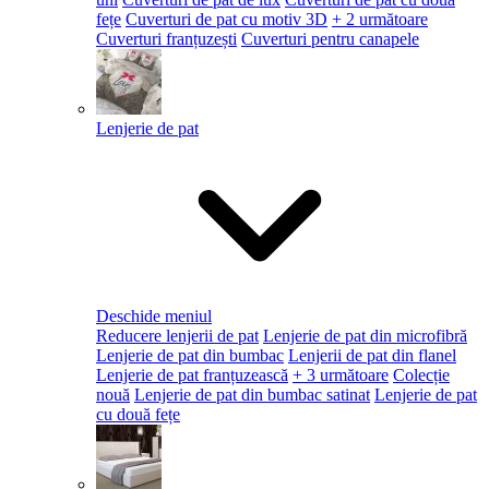
fețe
Cuverturi de pat cu motiv 3D
+ 2 următoare
Cuverturi franțuzești
Cuverturi pentru canapele
Lenjerie de pat
Deschide meniul
Reducere lenjerii de pat
Lenjerie de pat din microfibră
Lenjerie de pat din bumbac
Lenjerii de pat din flanel
Lenjerie de pat franțuzească
+ 3 următoare
Colecție
nouă
Lenjerie de pat din bumbac satinat
Lenjerie de pat
cu două fețe