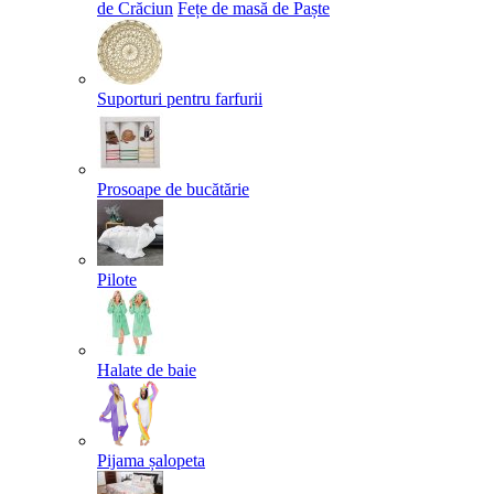
de Crăciun
Fețe de masă de Paște​
Suporturi pentru farfurii
Prosoape de bucătărie
Pilote
Halate de baie
Pijama șalopeta