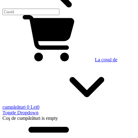
La coşul de
cumpărături
0 Lei
0
Toggle Dropdown
Coş de cumpărături
is empty