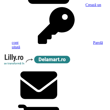
Crează un
cont
Parolă
uitată