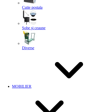
Cutie postala
Sobe și ceaune
Diverse
MOBILIER