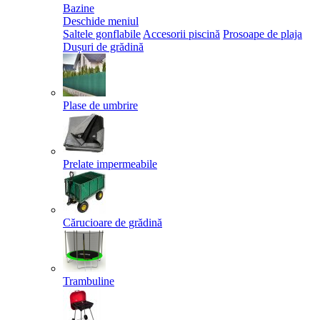
Bazine
Deschide meniul
Saltele gonflabile
Accesorii piscină
Prosoape de plaja
Dușuri de grădină
Plase de umbrire
Prelate impermeabile
Cărucioare de grădină
Trambuline