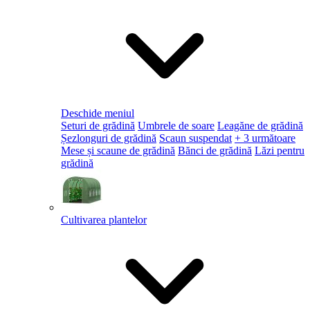
Deschide meniul
Seturi de grădină
Umbrele de soare
Leagăne de grădină
Șezlonguri de grădină
Scaun suspendat
+ 3 următoare
Mese și scaune de grădină
Bănci de grădină
Lăzi pentru
grădină
Cultivarea plantelor