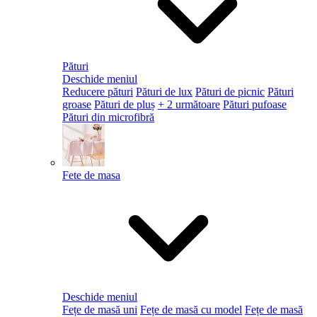
Pături
Deschide meniul
Reducere pături
Pături de lux
Pături de picnic
Pături
groase
Pături de pluș
+ 2 următoare
Pături pufoase
Pături din microfibră
Fete de masa
Deschide meniul
Fețe de masă uni
Fețe de masă cu model
Fețe de masă