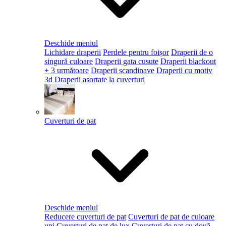
Deschide meniul
Lichidare draperii
Perdele pentru foișor
Draperii de o
singură culoare
Draperii gata cusute
Draperii blackout
+ 3 următoare
Draperii scandinave
Draperii cu motiv
3d
Draperii asortate la cuverturi
Cuverturi de pat
Deschide meniul
Reducere cuverturi de pat
Cuverturi de pat de culoare
uni
Cuverturi de pat de lux
Cuverturi de pat cu două