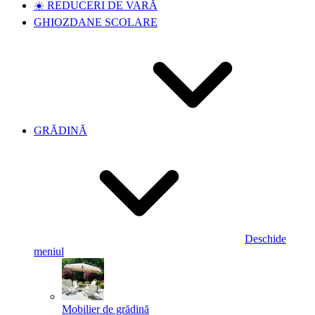
☀️ REDUCERI DE VARĂ
GHIOZDANE SCOLARE
GRĂDINĂ
Deschide
meniul
Mobilier de grădină