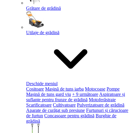
Grătare de grădină
Utilaje de grădină
Deschide meniul
Cositoare
Mașină de tuns iarba
Motocoase
Pompe
Mașină de tuns gard viu
+ 9 următoare
Aspiratoare și
suflante pentru frunze de grădină
Motoferăstraie
Scarificatoare
Cultivatoare
Pulverizatoare de grădină
Aparate de curăţat sub presiune
Furtunuri și cărucioare
de furtun
Concasoare pentru grădină
Burghie de
grădină