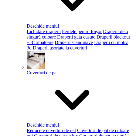
Deschide meniul
Lichidare draperii
Perdele pentru foișor
Draperii de o
singură culoare
Draperii gata cusute
Draperii blackout
+ 3 următoare
Draperii scandinave
Draperii cu motiv
3d
Draperii asortate la cuverturi
Cuverturi de pat
Deschide meniul
Reducere cuverturi de pat
Cuverturi de pat de culoare
uni
Cuverturi de pat de lux
Cuverturi de pat cu două