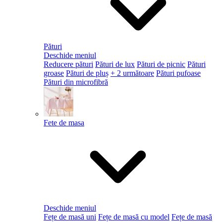
Pături
Deschide meniul
Reducere pături
Pături de lux
Pături de picnic
Pături
groase
Pături de pluș
+ 2 următoare
Pături pufoase
Pături din microfibră
Fete de masa
Deschide meniul
Fețe de masă uni
Fețe de masă cu model
Fețe de masă