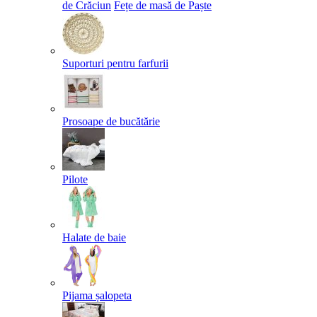
de Crăciun
Fețe de masă de Paște​
Suporturi pentru farfurii
Prosoape de bucătărie
Pilote
Halate de baie
Pijama șalopeta