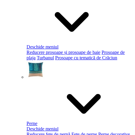
Deschide meniul
Reducere prosoape și prosoape de baie
Prosoape de
plaja
Turbanul
Prosoape cu tematică de Crăciun
Perne
Deschide meniul
Reducere fețe de pernă
Fețe de perne
Perne decorative