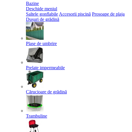
Bazine
Deschide meniul
Saltele gonflabile
Accesorii piscină
Prosoape de plaja
Dușuri de grădină
Plase de umbrire
Prelate impermeabile
Cărucioare de grădină
Trambuline