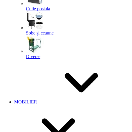
Cutie postala
Sobe și ceaune
Diverse
MOBILIER