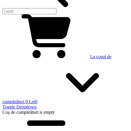
La coşul de
cumpărături
0 Lei
0
Toggle Dropdown
Coş de cumpărături
is empty