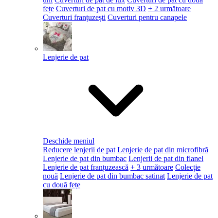
fețe
Cuverturi de pat cu motiv 3D
+ 2 următoare
Cuverturi franțuzești
Cuverturi pentru canapele
Lenjerie de pat
Deschide meniul
Reducere lenjerii de pat
Lenjerie de pat din microfibră
Lenjerie de pat din bumbac
Lenjerii de pat din flanel
Lenjerie de pat franțuzească
+ 3 următoare
Colecție
nouă
Lenjerie de pat din bumbac satinat
Lenjerie de pat
cu două fețe