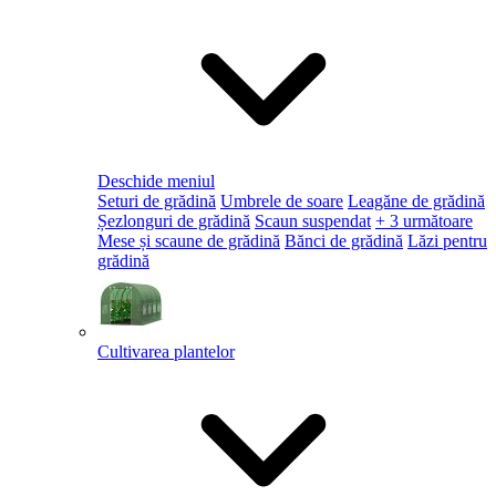
Deschide meniul
Seturi de grădină
Umbrele de soare
Leagăne de grădină
Șezlonguri de grădină
Scaun suspendat
+ 3 următoare
Mese și scaune de grădină
Bănci de grădină
Lăzi pentru
grădină
Cultivarea plantelor