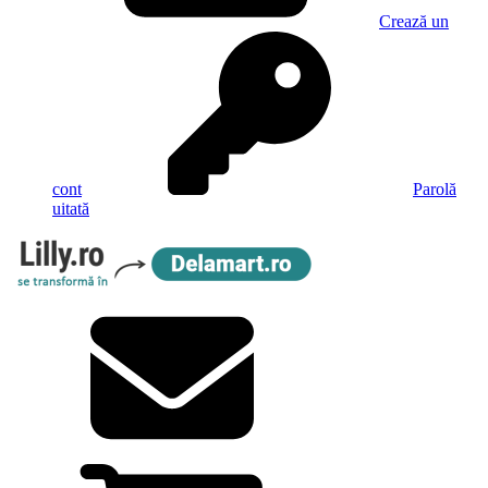
Crează un
cont
Parolă
uitată