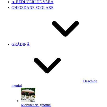
☀️ REDUCERI DE VARĂ
GHIOZDANE SCOLARE
GRĂDINĂ
Deschide
meniul
Mobilier de grădină