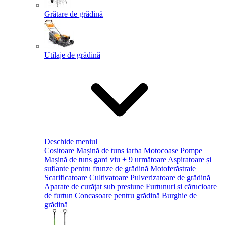
Grătare de grădină
Utilaje de grădină
Deschide meniul
Cositoare
Mașină de tuns iarba
Motocoase
Pompe
Mașină de tuns gard viu
+ 9 următoare
Aspiratoare și
suflante pentru frunze de grădină
Motoferăstraie
Scarificatoare
Cultivatoare
Pulverizatoare de grădină
Aparate de curăţat sub presiune
Furtunuri și cărucioare
de furtun
Concasoare pentru grădină
Burghie de
grădină