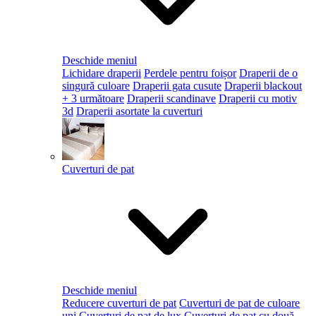
Deschide meniul
Lichidare draperii
Perdele pentru foișor
Draperii de o
singură culoare
Draperii gata cusute
Draperii blackout
+ 3 următoare
Draperii scandinave
Draperii cu motiv
3d
Draperii asortate la cuverturi
Cuverturi de pat
Deschide meniul
Reducere cuverturi de pat
Cuverturi de pat de culoare
uni
Cuverturi de pat de lux
Cuverturi de pat cu două