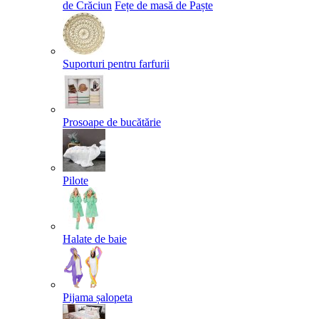
de Crăciun
Fețe de masă de Paște​
Suporturi pentru farfurii
Prosoape de bucătărie
Pilote
Halate de baie
Pijama șalopeta