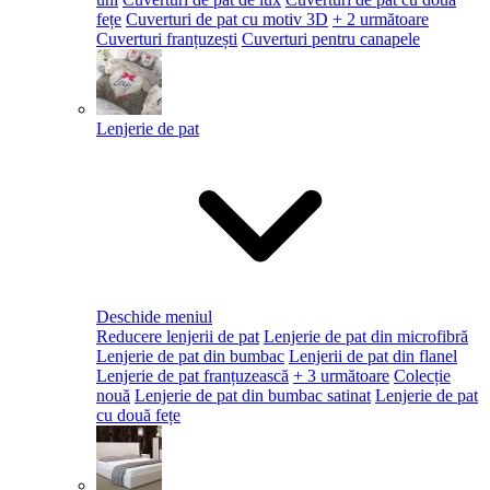
fețe
Cuverturi de pat cu motiv 3D
+ 2 următoare
Cuverturi franțuzești
Cuverturi pentru canapele
Lenjerie de pat
Deschide meniul
Reducere lenjerii de pat
Lenjerie de pat din microfibră
Lenjerie de pat din bumbac
Lenjerii de pat din flanel
Lenjerie de pat franțuzească
+ 3 următoare
Colecție
nouă
Lenjerie de pat din bumbac satinat
Lenjerie de pat
cu două fețe