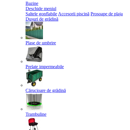
Bazine
Deschide meniul
Saltele gonflabile
Accesorii piscină
Prosoape de plaja
Dușuri de grădină
Plase de umbrire
Prelate impermeabile
Cărucioare de grădină
Trambuline