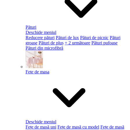
Pături
Deschide meniul
Reducere pături
Pături de lux
Pături de picnic
Pături
groase
Pături de pluș
+ 2 următoare
Pături pufoase
Pături din microfibră
Fete de masa
Deschide meniul
Fețe de masă uni
Fețe de masă cu model
Fețe de masă