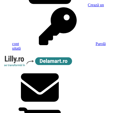
Crează un
cont
Parolă
uitată