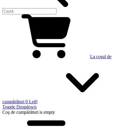
La coşul de
cumpărături
0 Lei
0
Toggle Dropdown
Coş de cumpărături
is empty