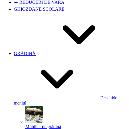
☀️ REDUCERI DE VARĂ
GHIOZDANE SCOLARE
GRĂDINĂ
Deschide
meniul
Mobilier de grădină