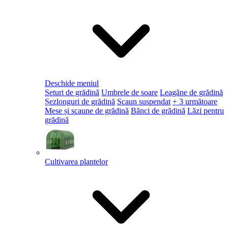
Deschide meniul
Seturi de grădină
Umbrele de soare
Leagăne de grădină
Șezlonguri de grădină
Scaun suspendat
+ 3 următoare
Mese și scaune de grădină
Bănci de grădină
Lăzi pentru
grădină
Cultivarea plantelor