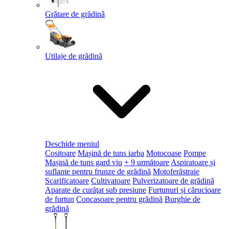
Grătare de grădină
Utilaje de grădină
Deschide meniul
Cositoare
Mașină de tuns iarba
Motocoase
Pompe
Mașină de tuns gard viu
+ 9 următoare
Aspiratoare și
suflante pentru frunze de grădină
Motoferăstraie
Scarificatoare
Cultivatoare
Pulverizatoare de grădină
Aparate de curăţat sub presiune
Furtunuri și cărucioare
de furtun
Concasoare pentru grădină
Burghie de
grădină