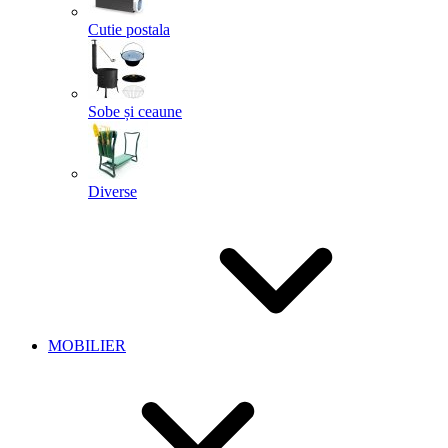
Cutie postala
Sobe și ceaune
Diverse
MOBILIER