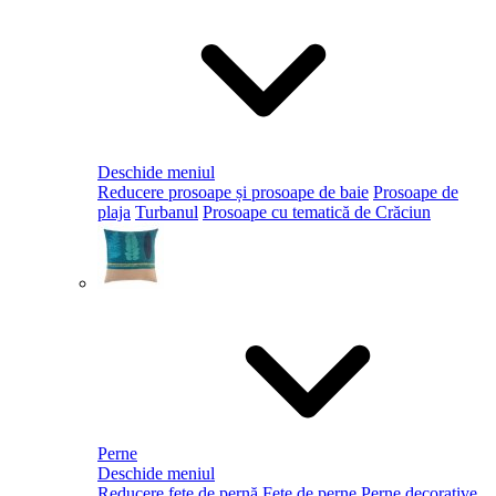
Deschide meniul
Reducere prosoape și prosoape de baie
Prosoape de
plaja
Turbanul
Prosoape cu tematică de Crăciun
Perne
Deschide meniul
Reducere fețe de pernă
Fețe de perne
Perne decorative