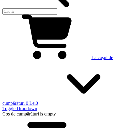
La coşul de
cumpărături
0 Lei
0
Toggle Dropdown
Coş de cumpărături
is empty