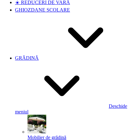
☀️ REDUCERI DE VARĂ
GHIOZDANE SCOLARE
GRĂDINĂ
Deschide
meniul
Mobilier de grădină