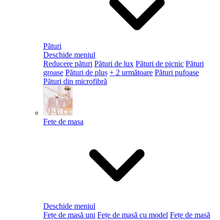
Pături
Deschide meniul
Reducere pături
Pături de lux
Pături de picnic
Pături
groase
Pături de pluș
+ 2 următoare
Pături pufoase
Pături din microfibră
Fete de masa
Deschide meniul
Fețe de masă uni
Fețe de masă cu model
Fețe de masă