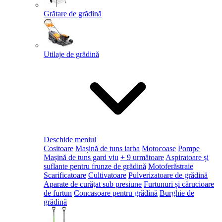
Grătare de grădină
Utilaje de grădină
Deschide meniul
Cositoare
Mașină de tuns iarba
Motocoase
Pompe
Mașină de tuns gard viu
+ 9 următoare
Aspiratoare și
suflante pentru frunze de grădină
Motoferăstraie
Scarificatoare
Cultivatoare
Pulverizatoare de grădină
Aparate de curăţat sub presiune
Furtunuri și cărucioare
de furtun
Concasoare pentru grădină
Burghie de
grădină