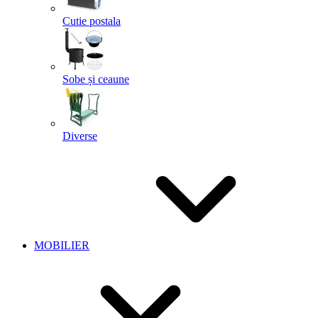
Cutie postala
Sobe și ceaune
Diverse
MOBILIER