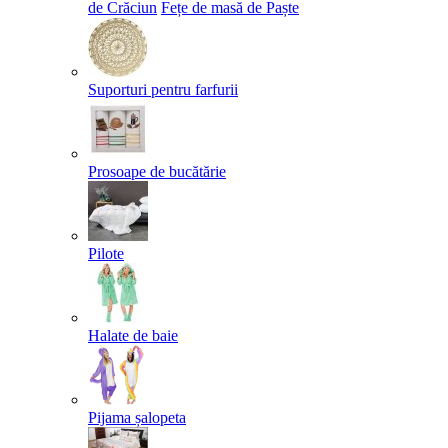
de Crăciun
Fețe de masă de Paște​
Suporturi pentru farfurii
Prosoape de bucătărie
Pilote
Halate de baie
Pijama șalopeta