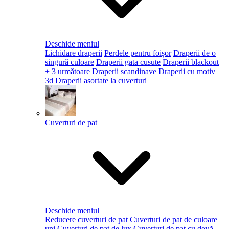
Deschide meniul
Lichidare draperii
Perdele pentru foișor
Draperii de o
singură culoare
Draperii gata cusute
Draperii blackout
+ 3 următoare
Draperii scandinave
Draperii cu motiv
3d
Draperii asortate la cuverturi
Cuverturi de pat
Deschide meniul
Reducere cuverturi de pat
Cuverturi de pat de culoare
uni
Cuverturi de pat de lux
Cuverturi de pat cu două