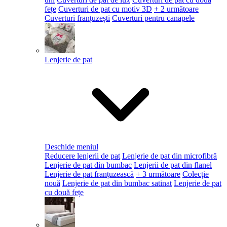
fețe
Cuverturi de pat cu motiv 3D
+ 2 următoare
Cuverturi franțuzești
Cuverturi pentru canapele
Lenjerie de pat
Deschide meniul
Reducere lenjerii de pat
Lenjerie de pat din microfibră
Lenjerie de pat din bumbac
Lenjerii de pat din flanel
Lenjerie de pat franțuzească
+ 3 următoare
Colecție
nouă
Lenjerie de pat din bumbac satinat
Lenjerie de pat
cu două fețe