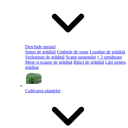
Deschide meniul
Seturi de grădină
Umbrele de soare
Leagăne de grădină
Șezlonguri de grădină
Scaun suspendat
+ 3 următoare
Mese și scaune de grădină
Bănci de grădină
Lăzi pentru
grădină
Cultivarea plantelor