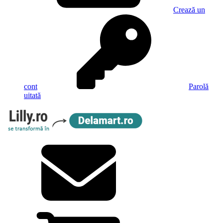
Crează un
cont
Parolă
uitată