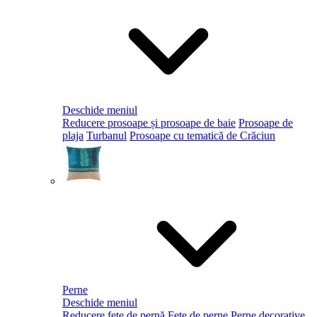
Deschide meniul
Reducere prosoape și prosoape de baie
Prosoape de
plaja
Turbanul
Prosoape cu tematică de Crăciun
Perne
Deschide meniul
Reducere fețe de pernă
Fețe de perne
Perne decorative