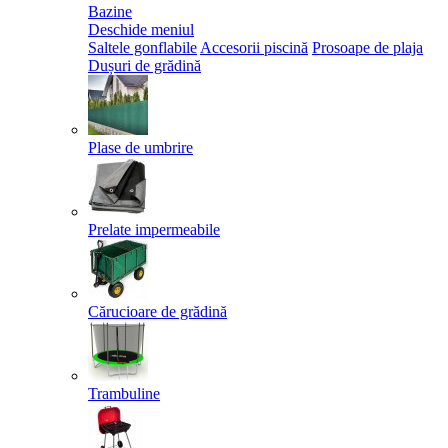
Bazine
Deschide meniul
Saltele gonflabile
Accesorii piscină
Prosoape de plaja
Dușuri de grădină
Plase de umbrire
Prelate impermeabile
Cărucioare de grădină
Trambuline