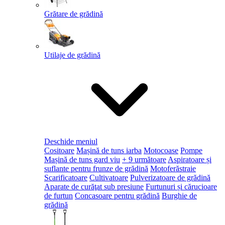
Grătare de grădină
Utilaje de grădină
Deschide meniul
Cositoare
Mașină de tuns iarba
Motocoase
Pompe
Mașină de tuns gard viu
+ 9 următoare
Aspiratoare și
suflante pentru frunze de grădină
Motoferăstraie
Scarificatoare
Cultivatoare
Pulverizatoare de grădină
Aparate de curăţat sub presiune
Furtunuri și cărucioare
de furtun
Concasoare pentru grădină
Burghie de
grădină