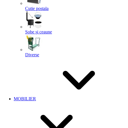
Cutie postala
Sobe și ceaune
Diverse
MOBILIER