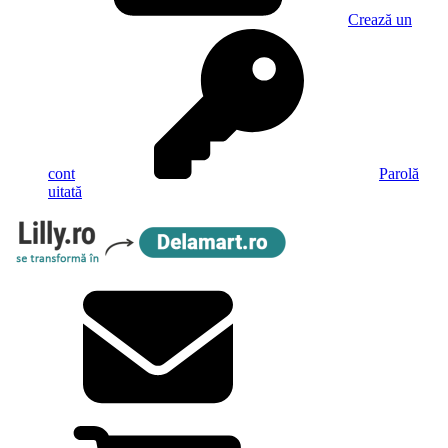
Crează un
cont
Parolă
uitată