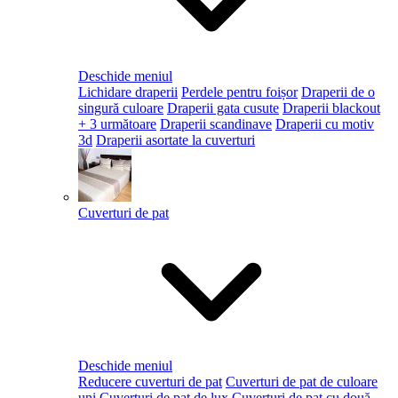
Deschide meniul
Lichidare draperii
Perdele pentru foișor
Draperii de o
singură culoare
Draperii gata cusute
Draperii blackout
+ 3 următoare
Draperii scandinave
Draperii cu motiv
3d
Draperii asortate la cuverturi
Cuverturi de pat
Deschide meniul
Reducere cuverturi de pat
Cuverturi de pat de culoare
uni
Cuverturi de pat de lux
Cuverturi de pat cu două