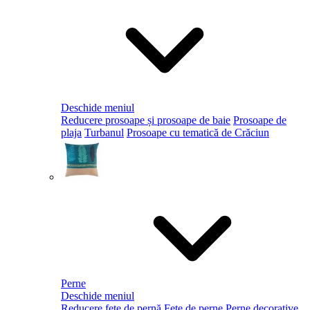
Deschide meniul
Reducere prosoape și prosoape de baie
Prosoape de
plaja
Turbanul
Prosoape cu tematică de Crăciun
Perne
Deschide meniul
Reducere fețe de pernă
Fețe de perne
Perne decorative