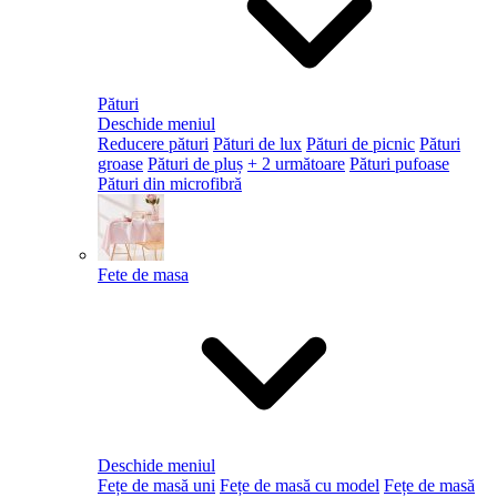
Pături
Deschide meniul
Reducere pături
Pături de lux
Pături de picnic
Pături
groase
Pături de pluș
+ 2 următoare
Pături pufoase
Pături din microfibră
Fete de masa
Deschide meniul
Fețe de masă uni
Fețe de masă cu model
Fețe de masă