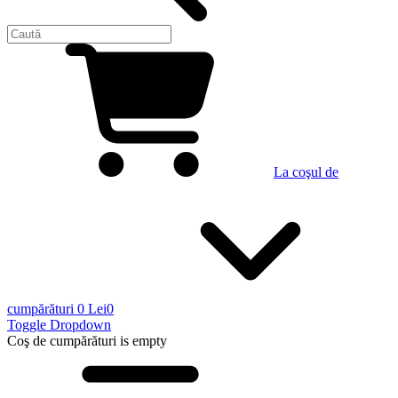
La coşul de
cumpărături
0 Lei
0
Toggle Dropdown
Coş de cumpărături
is empty