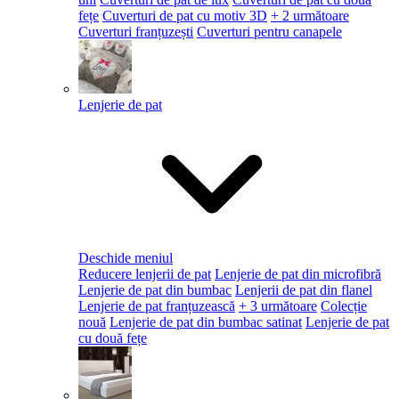
fețe
Cuverturi de pat cu motiv 3D
+ 2 următoare
Cuverturi franțuzești
Cuverturi pentru canapele
Lenjerie de pat
Deschide meniul
Reducere lenjerii de pat
Lenjerie de pat din microfibră
Lenjerie de pat din bumbac
Lenjerii de pat din flanel
Lenjerie de pat franțuzească
+ 3 următoare
Colecție
nouă
Lenjerie de pat din bumbac satinat
Lenjerie de pat
cu două fețe