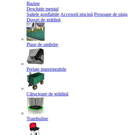
Bazine
Deschide meniul
Saltele gonflabile
Accesorii piscină
Prosoape de plaja
Dușuri de grădină
Plase de umbrire
Prelate impermeabile
Cărucioare de grădină
Trambuline