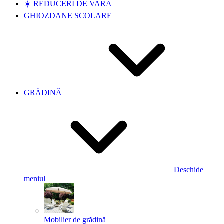
☀️ REDUCERI DE VARĂ
GHIOZDANE SCOLARE
GRĂDINĂ
Deschide
meniul
Mobilier de grădină