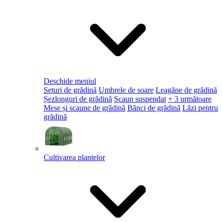
Deschide meniul
Seturi de grădină
Umbrele de soare
Leagăne de grădină
Șezlonguri de grădină
Scaun suspendat
+ 3 următoare
Mese și scaune de grădină
Bănci de grădină
Lăzi pentru
grădină
Cultivarea plantelor