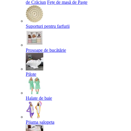
de Crăciun
Fețe de masă de Paște​
Suporturi pentru farfurii
Prosoape de bucătărie
Pilote
Halate de baie
Pijama șalopeta