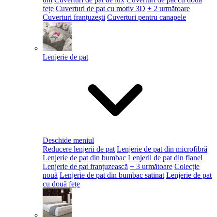
fețe
Cuverturi de pat cu motiv 3D
+ 2 următoare
Cuverturi franțuzești
Cuverturi pentru canapele
Lenjerie de pat
Deschide meniul
Reducere lenjerii de pat
Lenjerie de pat din microfibră
Lenjerie de pat din bumbac
Lenjerii de pat din flanel
Lenjerie de pat franțuzească
+ 3 următoare
Colecție
nouă
Lenjerie de pat din bumbac satinat
Lenjerie de pat
cu două fețe