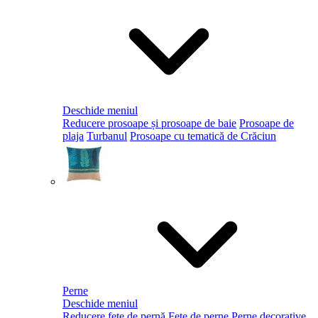
Deschide meniul
Reducere prosoape și prosoape de baie
Prosoape de
plaja
Turbanul
Prosoape cu tematică de Crăciun
Perne
Deschide meniul
Reducere fețe de pernă
Fețe de perne
Perne decorative