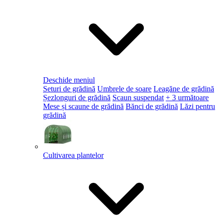
Deschide meniul
Seturi de grădină
Umbrele de soare
Leagăne de grădină
Șezlonguri de grădină
Scaun suspendat
+ 3 următoare
Mese și scaune de grădină
Bănci de grădină
Lăzi pentru
grădină
Cultivarea plantelor