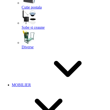
Cutie postala
Sobe și ceaune
Diverse
MOBILIER