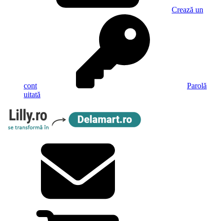
Crează un
cont
Parolă
uitată