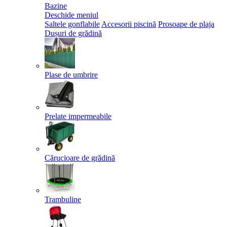
Bazine
Deschide meniul
Saltele gonflabile
Accesorii piscină
Prosoape de plaja
Dușuri de grădină
Plase de umbrire
Prelate impermeabile
Cărucioare de grădină
Trambuline