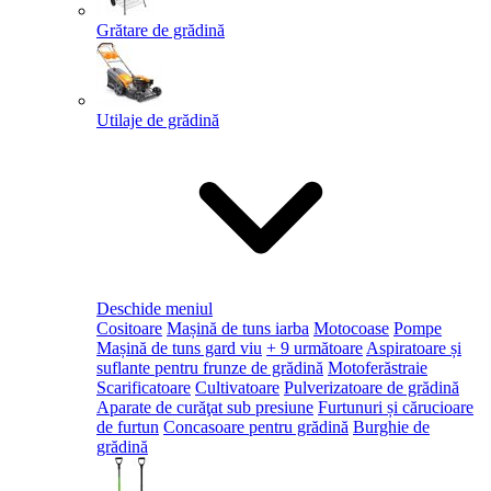
Grătare de grădină
Utilaje de grădină
Deschide meniul
Cositoare
Mașină de tuns iarba
Motocoase
Pompe
Mașină de tuns gard viu
+ 9 următoare
Aspiratoare și
suflante pentru frunze de grădină
Motoferăstraie
Scarificatoare
Cultivatoare
Pulverizatoare de grădină
Aparate de curăţat sub presiune
Furtunuri și cărucioare
de furtun
Concasoare pentru grădină
Burghie de
grădină