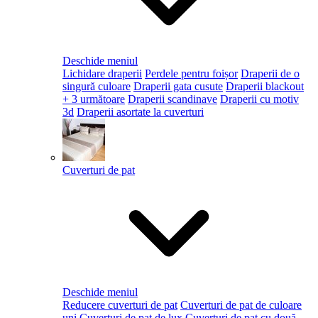
Deschide meniul
Lichidare draperii
Perdele pentru foișor
Draperii de o
singură culoare
Draperii gata cusute
Draperii blackout
+ 3 următoare
Draperii scandinave
Draperii cu motiv
3d
Draperii asortate la cuverturi
Cuverturi de pat
Deschide meniul
Reducere cuverturi de pat
Cuverturi de pat de culoare
uni
Cuverturi de pat de lux
Cuverturi de pat cu două