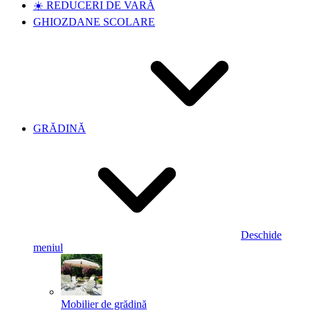
☀️ REDUCERI DE VARĂ
GHIOZDANE SCOLARE
GRĂDINĂ
Deschide
meniul
Mobilier de grădină