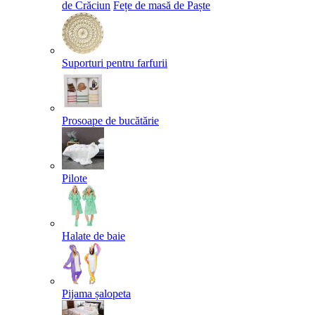
de Crăciun
Fețe de masă de Paște​
Suporturi pentru farfurii
Prosoape de bucătărie
Pilote
Halate de baie
Pijama șalopeta