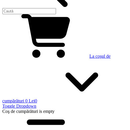
La coşul de
cumpărături
0 Lei
0
Toggle Dropdown
Coş de cumpărături
is empty