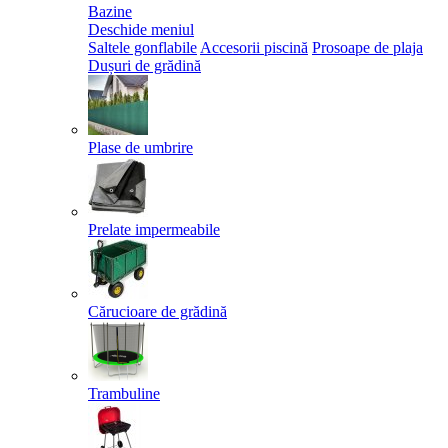
Bazine
Deschide meniul
Saltele gonflabile
Accesorii piscină
Prosoape de plaja
Dușuri de grădină
Plase de umbrire
Prelate impermeabile
Cărucioare de grădină
Trambuline