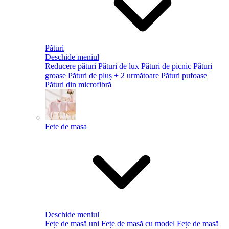
Pături
Deschide meniul
Reducere pături
Pături de lux
Pături de picnic
Pături
groase
Pături de pluș
+ 2 următoare
Pături pufoase
Pături din microfibră
Fete de masa
Deschide meniul
Fețe de masă uni
Fețe de masă cu model
Fețe de masă