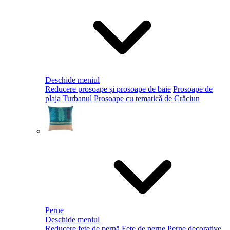
Deschide meniul
Reducere prosoape și prosoape de baie
Prosoape de
plaja
Turbanul
Prosoape cu tematică de Crăciun
Perne
Deschide meniul
Reducere fețe de pernă
Fețe de perne
Perne decorative