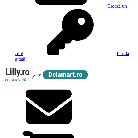
Crează un
cont
Parolă
uitată