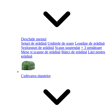
Deschide meniul
Seturi de grădină
Umbrele de soare
Leagăne de grădină
Șezlonguri de grădină
Scaun suspendat
+ 3 următoare
Mese și scaune de grădină
Bănci de grădină
Lăzi pentru
grădină
Cultivarea plantelor