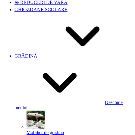
☀️ REDUCERI DE VARĂ
GHIOZDANE SCOLARE
GRĂDINĂ
Deschide
meniul
Mobilier de grădină