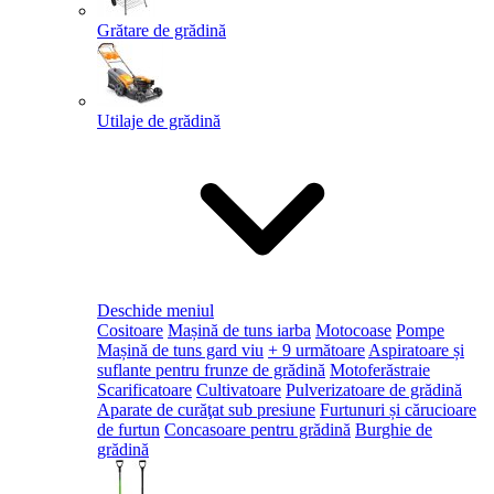
Grătare de grădină
Utilaje de grădină
Deschide meniul
Cositoare
Mașină de tuns iarba
Motocoase
Pompe
Mașină de tuns gard viu
+ 9 următoare
Aspiratoare și
suflante pentru frunze de grădină
Motoferăstraie
Scarificatoare
Cultivatoare
Pulverizatoare de grădină
Aparate de curăţat sub presiune
Furtunuri și cărucioare
de furtun
Concasoare pentru grădină
Burghie de
grădină