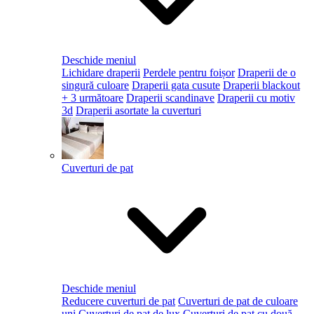
Deschide meniul
Lichidare draperii
Perdele pentru foișor
Draperii de o
singură culoare
Draperii gata cusute
Draperii blackout
+ 3 următoare
Draperii scandinave
Draperii cu motiv
3d
Draperii asortate la cuverturi
Cuverturi de pat
Deschide meniul
Reducere cuverturi de pat
Cuverturi de pat de culoare
uni
Cuverturi de pat de lux
Cuverturi de pat cu două