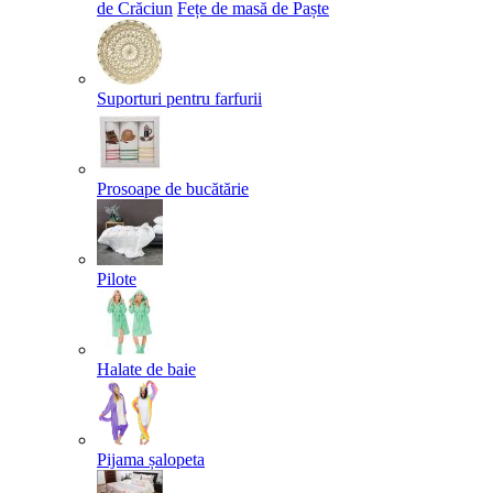
de Crăciun
Fețe de masă de Paște​
Suporturi pentru farfurii
Prosoape de bucătărie
Pilote
Halate de baie
Pijama șalopeta