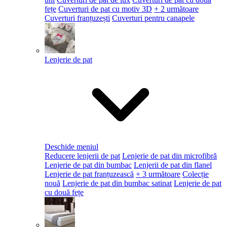
fețe
Cuverturi de pat cu motiv 3D
+ 2 următoare
Cuverturi franțuzești
Cuverturi pentru canapele
Lenjerie de pat
Deschide meniul
Reducere lenjerii de pat
Lenjerie de pat din microfibră
Lenjerie de pat din bumbac
Lenjerii de pat din flanel
Lenjerie de pat franțuzească
+ 3 următoare
Colecție
nouă
Lenjerie de pat din bumbac satinat
Lenjerie de pat
cu două fețe