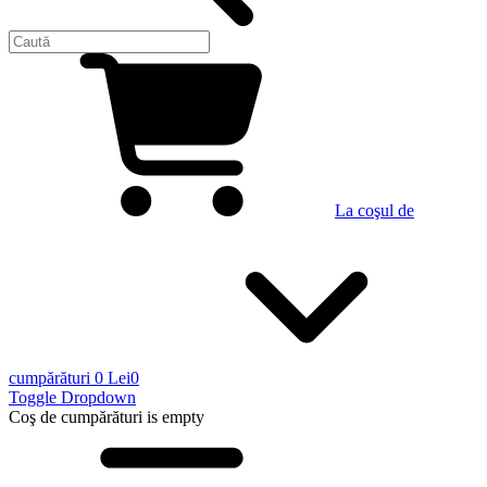
La coşul de
cumpărături
0 Lei
0
Toggle Dropdown
Coş de cumpărături
is empty