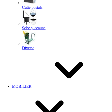
Cutie postala
Sobe și ceaune
Diverse
MOBILIER