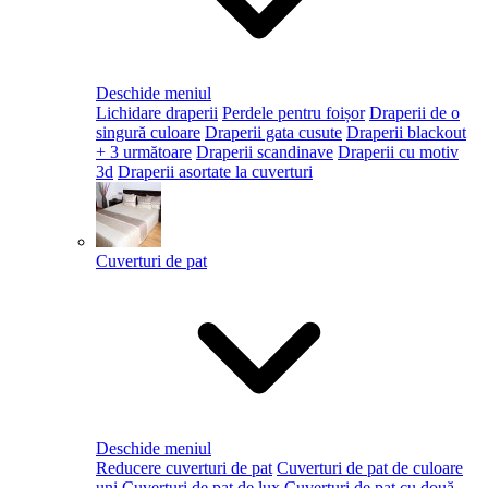
Deschide meniul
Lichidare draperii
Perdele pentru foișor
Draperii de o
singură culoare
Draperii gata cusute
Draperii blackout
+ 3 următoare
Draperii scandinave
Draperii cu motiv
3d
Draperii asortate la cuverturi
Cuverturi de pat
Deschide meniul
Reducere cuverturi de pat
Cuverturi de pat de culoare
uni
Cuverturi de pat de lux
Cuverturi de pat cu două