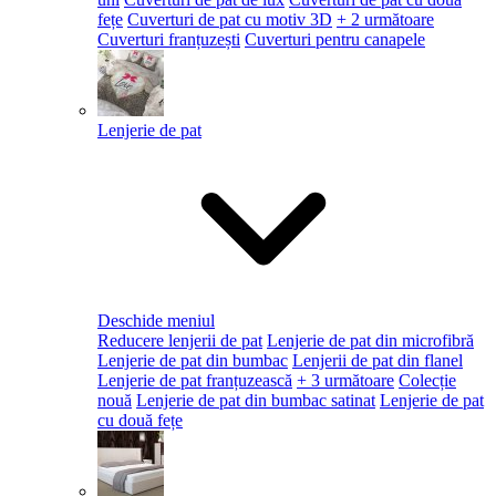
fețe
Cuverturi de pat cu motiv 3D
+ 2 următoare
Cuverturi franțuzești
Cuverturi pentru canapele
Lenjerie de pat
Deschide meniul
Reducere lenjerii de pat
Lenjerie de pat din microfibră
Lenjerie de pat din bumbac
Lenjerii de pat din flanel
Lenjerie de pat franțuzească
+ 3 următoare
Colecție
nouă
Lenjerie de pat din bumbac satinat
Lenjerie de pat
cu două fețe