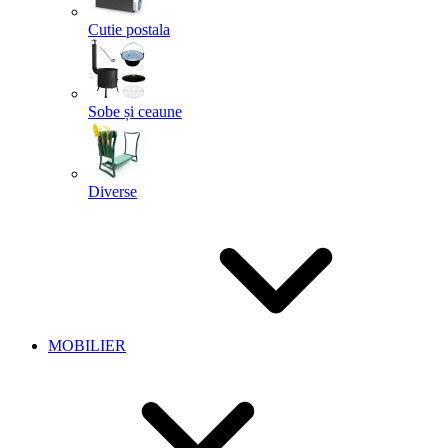
Cutie postala
Sobe și ceaune
Diverse
MOBILIER