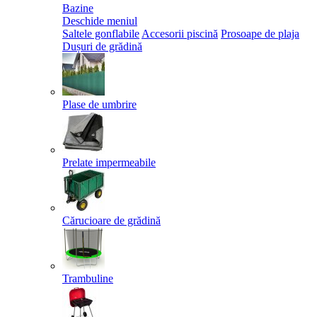
Bazine
Deschide meniul
Saltele gonflabile
Accesorii piscină
Prosoape de plaja
Dușuri de grădină
Plase de umbrire
Prelate impermeabile
Cărucioare de grădină
Trambuline