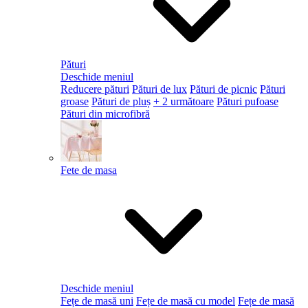
Pături
Deschide meniul
Reducere pături
Pături de lux
Pături de picnic
Pături
groase
Pături de pluș
+ 2 următoare
Pături pufoase
Pături din microfibră
Fete de masa
Deschide meniul
Fețe de masă uni
Fețe de masă cu model
Fețe de masă