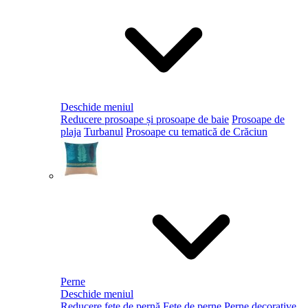
Deschide meniul
Reducere prosoape și prosoape de baie
Prosoape de
plaja
Turbanul
Prosoape cu tematică de Crăciun
Perne
Deschide meniul
Reducere fețe de pernă
Fețe de perne
Perne decorative