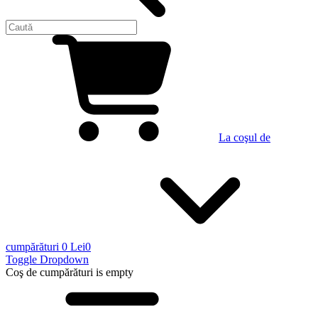
La coşul de
cumpărături
0 Lei
0
Toggle Dropdown
Coş de cumpărături
is empty