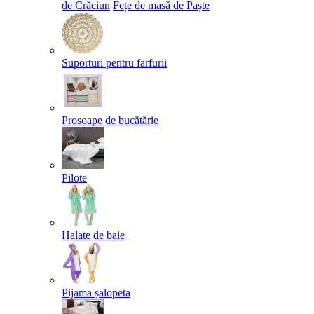
de Crăciun
Fețe de masă de Paște​
Suporturi pentru farfurii
Prosoape de bucătărie
Pilote
Halate de baie
Pijama șalopeta