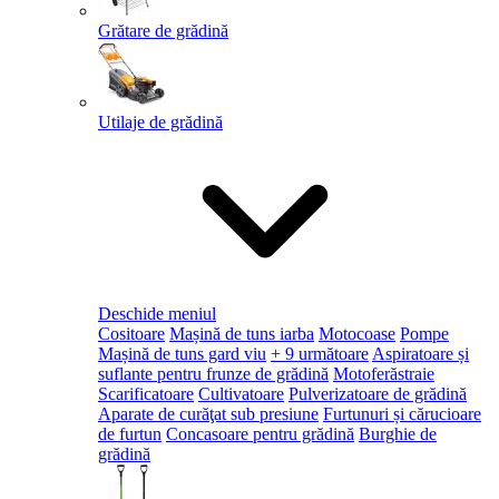
Grătare de grădină
Utilaje de grădină
Deschide meniul
Cositoare
Mașină de tuns iarba
Motocoase
Pompe
Mașină de tuns gard viu
+ 9 următoare
Aspiratoare și
suflante pentru frunze de grădină
Motoferăstraie
Scarificatoare
Cultivatoare
Pulverizatoare de grădină
Aparate de curăţat sub presiune
Furtunuri și cărucioare
de furtun
Concasoare pentru grădină
Burghie de
grădină