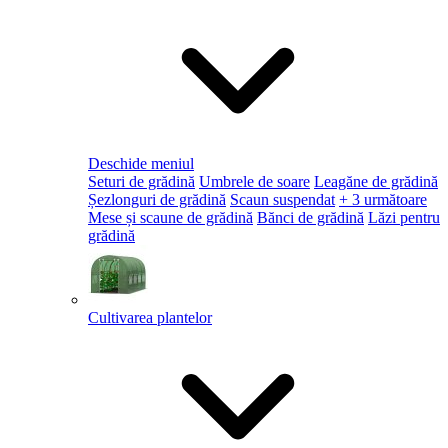
Deschide meniul
Seturi de grădină
Umbrele de soare
Leagăne de grădină
Șezlonguri de grădină
Scaun suspendat
+ 3 următoare
Mese și scaune de grădină
Bănci de grădină
Lăzi pentru
grădină
Cultivarea plantelor