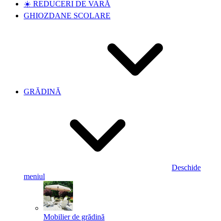
☀️ REDUCERI DE VARĂ
GHIOZDANE SCOLARE
GRĂDINĂ
Deschide
meniul
Mobilier de grădină