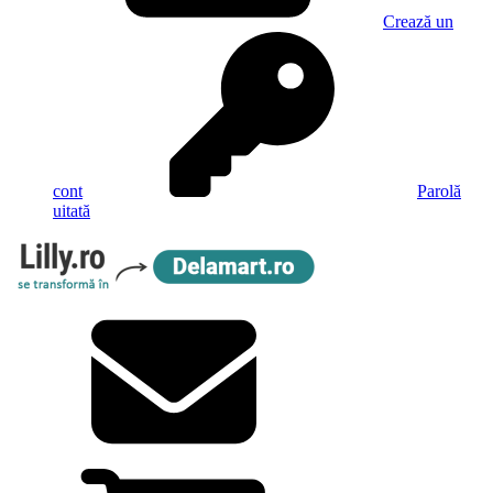
Crează un
cont
Parolă
uitată