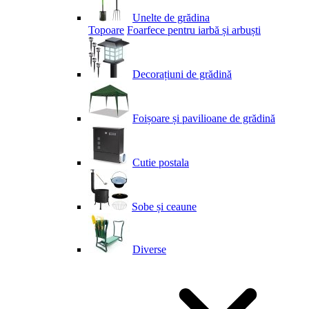
Unelte de grădina
Topoare
Foarfece pentru iarbă și arbuști
Decorațiuni de grădină
Foișoare și pavilioane de grădină
Cutie postala
Sobe și ceaune
Diverse