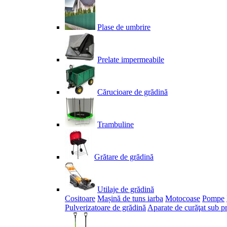
Plase de umbrire
Prelate impermeabile
Cărucioare de grădină
Trambuline
Grătare de grădină
Utilaje de grădină
Cositoare
Mașină de tuns iarba
Motocoase
Pompe
Pulverizatoare de grădină
Aparate de curăţat sub p