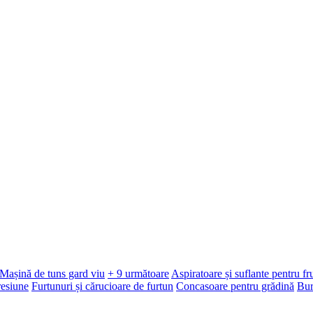
Mașină de tuns gard viu
+ 9 următoare
Aspiratoare și suflante pentru f
resiune
Furtunuri și cărucioare de furtun
Concasoare pentru grădină
Bur