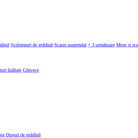
ădină
Șezlonguri de grădină
Scaun suspendat
+ 3 următoare
Mese și sc
turi înălțate
Ghivece
aja
Dușuri de grădină