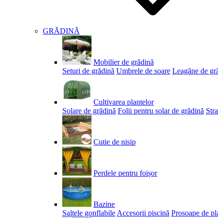
GRĂDINĂ
Mobilier de grădină
Seturi de grădină
Umbrele de soare
Leagăne de gr
Cultivarea plantelor
Solare de grădină
Folii pentru solar de grădină
Stra
Cutie de nisip
Perdele pentru foișor
Bazine
Saltele gonflabile
Accesorii piscină
Prosoape de pl