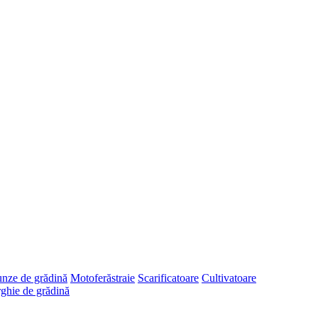
runze de grădină
Motoferăstraie
Scarificatoare
Cultivatoare
ghie de grădină