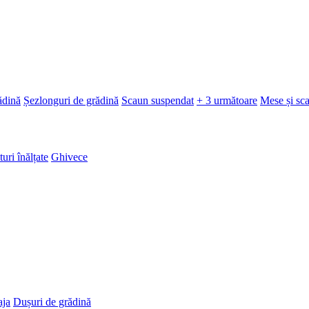
ădină
Șezlonguri de grădină
Scaun suspendat
+ 3 următoare
Mese și sc
turi înălțate
Ghivece
aja
Dușuri de grădină