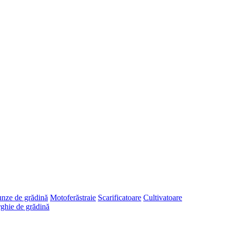
runze de grădină
Motoferăstraie
Scarificatoare
Cultivatoare
ghie de grădină