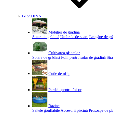
GRĂDINĂ
Mobilier de grădină
Seturi de grădină
Umbrele de soare
Leagăne de gr
Cultivarea plantelor
Solare de grădină
Folii pentru solar de grădină
Stra
Cutie de nisip
Perdele pentru foișor
Bazine
Saltele gonflabile
Accesorii piscină
Prosoape de pl