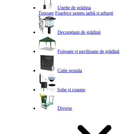
Unelte de grădina
Topoare
Foarfece pentru iarbă și arbuști
Decorațiuni de grădină
Foișoare și pavilioane de grădină
Cutie postala
Sobe și ceaune
Diverse