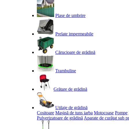
Plase de umbrire
Prelate impermeabile
Cărucioare de grădină
Trambuline
Grătare de grădină
Utilaje de grădină
Cositoare
Mașină de tuns iarba
Motocoase
Pompe
Pulverizatoare de grădină
Aparate de curăţat sub p