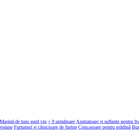
Mașină de tuns gard viu
+ 9 următoare
Aspiratoare și suflante pentru f
resiune
Furtunuri și cărucioare de furtun
Concasoare pentru grădină
Bur