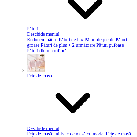
Pături
Deschide meniul
Reducere pături
Pături de lux
Pături de picnic
Pături
groase
Pături de pluș
+ 2 următoare
Pături pufoase
Pături din microfibră
Fete de masa
Deschide meniul
Fețe de masă uni
Fețe de masă cu model
Fețe de masă