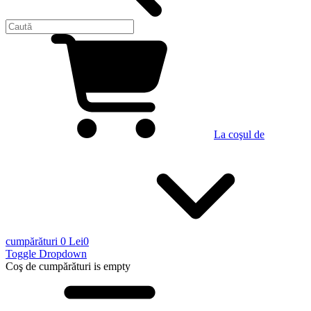
La coşul de
cumpărături
0 Lei
0
Toggle Dropdown
Coş de cumpărături
is empty