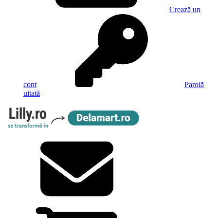
Crează un
cont
Parolă
uitată