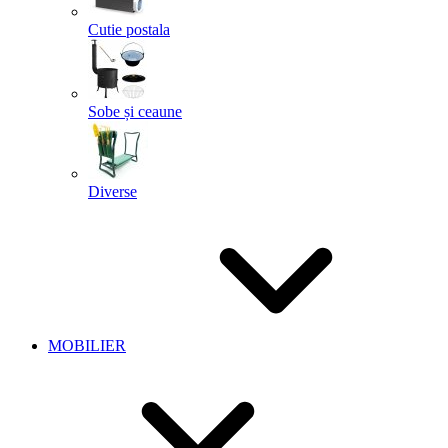
Cutie postala
Sobe și ceaune
Diverse
MOBILIER