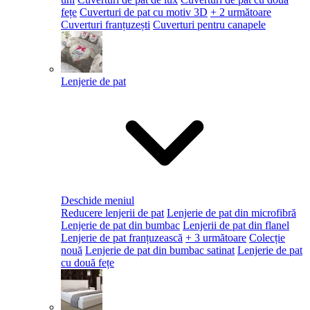
fețe
Cuverturi de pat cu motiv 3D
+ 2 următoare
Cuverturi franțuzești
Cuverturi pentru canapele
Lenjerie de pat
Deschide meniul
Reducere lenjerii de pat
Lenjerie de pat din microfibră
Lenjerie de pat din bumbac
Lenjerii de pat din flanel
Lenjerie de pat franțuzească
+ 3 următoare
Colecție
nouă
Lenjerie de pat din bumbac satinat
Lenjerie de pat
cu două fețe