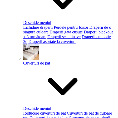
Deschide meniul
Lichidare draperii
Perdele pentru foișor
Draperii de o
singură culoare
Draperii gata cusute
Draperii blackout
+ 3 următoare
Draperii scandinave
Draperii cu motiv
3d
Draperii asortate la cuverturi
Cuverturi de pat
Deschide meniul
Reducere cuverturi de pat
Cuverturi de pat de culoare
uni
Cuverturi de pat de lux
Cuverturi de pat cu două