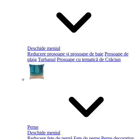
Deschide meniul
Reducere prosoape și prosoape de baie
Prosoape de
plaja
Turbanul
Prosoape cu tematică de Crăciun
Perne
Deschide meniul
Reducere fețe de pernă
Fețe de perne
Perne decorative