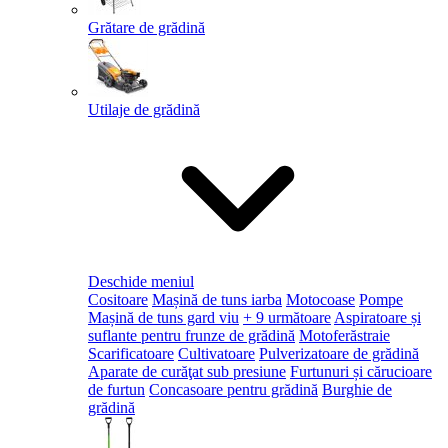
Grătare de grădină
Utilaje de grădină
Deschide meniul
Cositoare
Mașină de tuns iarba
Motocoase
Pompe
Mașină de tuns gard viu
+ 9 următoare
Aspiratoare și
suflante pentru frunze de grădină
Motoferăstraie
Scarificatoare
Cultivatoare
Pulverizatoare de grădină
Aparate de curăţat sub presiune
Furtunuri și cărucioare
de furtun
Concasoare pentru grădină
Burghie de
grădină