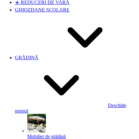
☀️ REDUCERI DE VARĂ
GHIOZDANE SCOLARE
GRĂDINĂ
Deschide
meniul
Mobilier de grădină