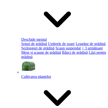
Deschide meniul
Seturi de grădină
Umbrele de soare
Leagăne de grădină
Șezlonguri de grădină
Scaun suspendat
+ 3 următoare
Mese și scaune de grădină
Bănci de grădină
Lăzi pentru
grădină
Cultivarea plantelor