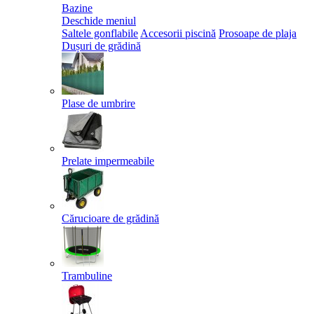
Bazine
Deschide meniul
Saltele gonflabile
Accesorii piscină
Prosoape de plaja
Dușuri de grădină
Plase de umbrire
Prelate impermeabile
Cărucioare de grădină
Trambuline