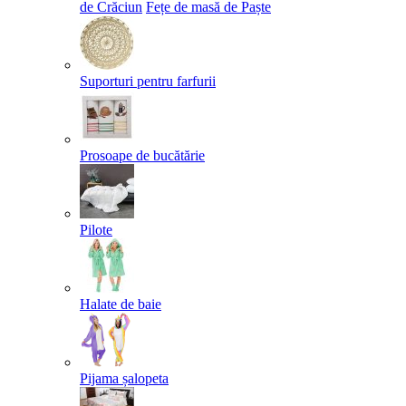
de Crăciun
Fețe de masă de Paște​
Suporturi pentru farfurii
Prosoape de bucătărie
Pilote
Halate de baie
Pijama șalopeta