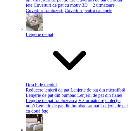
fețe
Cuverturi de pat cu motiv 3D
+ 2 următoare
Cuverturi franțuzești
Cuverturi pentru canapele
Lenjerie de pat
Deschide meniul
Reducere lenjerii de pat
Lenjerie de pat din microfibră
Lenjerie de pat din bumbac
Lenjerii de pat din flanel
Lenjerie de pat franțuzească
+ 3 următoare
Colecție
nouă
Lenjerie de pat din bumbac satinat
Lenjerie de pat
cu două fețe