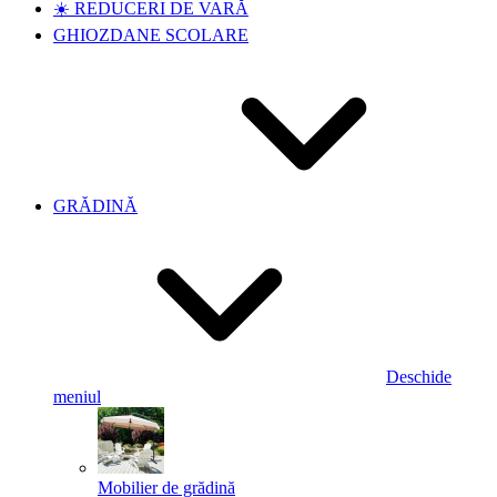
☀️ REDUCERI DE VARĂ
GHIOZDANE SCOLARE
GRĂDINĂ
Deschide
meniul
Mobilier de grădină