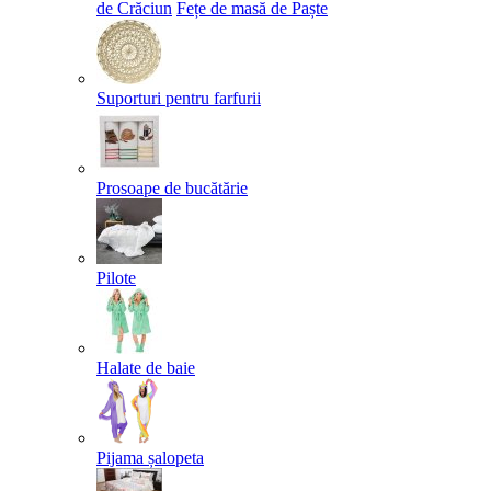
de Crăciun
Fețe de masă de Paște​
Suporturi pentru farfurii
Prosoape de bucătărie
Pilote
Halate de baie
Pijama șalopeta