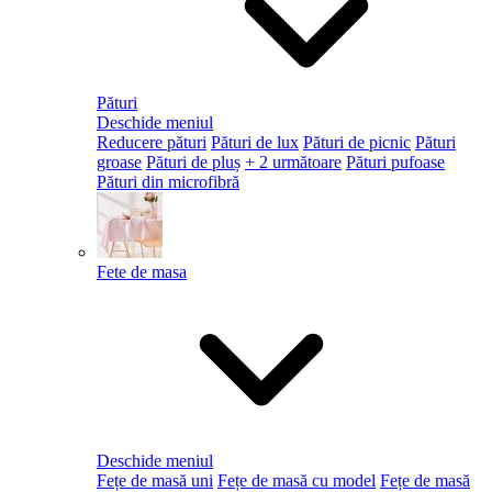
Pături
Deschide meniul
Reducere pături
Pături de lux
Pături de picnic
Pături
groase
Pături de pluș
+ 2 următoare
Pături pufoase
Pături din microfibră
Fete de masa
Deschide meniul
Fețe de masă uni
Fețe de masă cu model
Fețe de masă