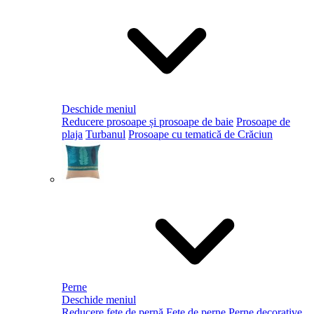
Deschide meniul
Reducere prosoape și prosoape de baie
Prosoape de
plaja
Turbanul
Prosoape cu tematică de Crăciun
Perne
Deschide meniul
Reducere fețe de pernă
Fețe de perne
Perne decorative