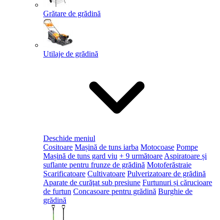
Grătare de grădină
Utilaje de grădină
Deschide meniul
Cositoare
Mașină de tuns iarba
Motocoase
Pompe
Mașină de tuns gard viu
+ 9 următoare
Aspiratoare și
suflante pentru frunze de grădină
Motoferăstraie
Scarificatoare
Cultivatoare
Pulverizatoare de grădină
Aparate de curăţat sub presiune
Furtunuri și cărucioare
de furtun
Concasoare pentru grădină
Burghie de
grădină