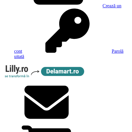
Crează un
cont
Parolă
uitată