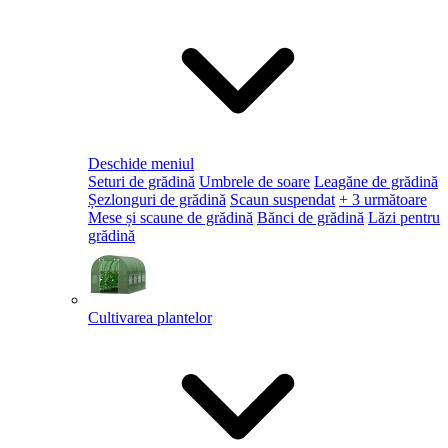
Deschide meniul
Seturi de grădină
Umbrele de soare
Leagăne de grădină
Șezlonguri de grădină
Scaun suspendat
+ 3 următoare
Mese și scaune de grădină
Bănci de grădină
Lăzi pentru
grădină
Cultivarea plantelor