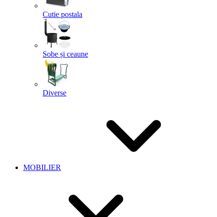
Cutie postala
Sobe și ceaune
Diverse
MOBILIER