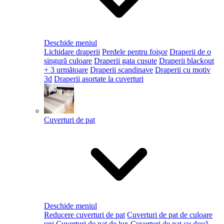
Deschide meniul
Lichidare draperii
Perdele pentru foișor
Draperii de o
singură culoare
Draperii gata cusute
Draperii blackout
+ 3 următoare
Draperii scandinave
Draperii cu motiv
3d
Draperii asortate la cuverturi
Cuverturi de pat
Deschide meniul
Reducere cuverturi de pat
Cuverturi de pat de culoare
uni
Cuverturi de pat de lux
Cuverturi de pat cu două