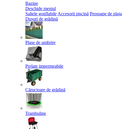
Bazine
Deschide meniul
Saltele gonflabile
Accesorii piscină
Prosoape de plaja
Dușuri de grădină
Plase de umbrire
Prelate impermeabile
Cărucioare de grădină
Trambuline