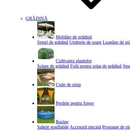
GRĂDINĂ
Mobilier de grădină
Seturi de grădină
Umbrele de soare
Leagăne de gr
Cultivarea plantelor
Solare de grădină
Folii pentru solar de grădină
Stra
Cutie de nisip
Perdele pentru foișor
Bazine
Saltele gonflabile
Accesorii piscină
Prosoape de pl