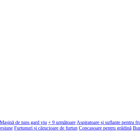
Mașină de tuns gard viu
+ 9 următoare
Aspiratoare și suflante pentru f
resiune
Furtunuri și cărucioare de furtun
Concasoare pentru grădină
Bur