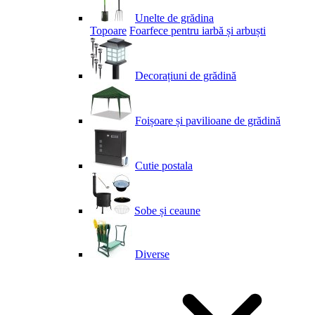
Unelte de grădina
Topoare
Foarfece pentru iarbă și arbuști
Decorațiuni de grădină
Foișoare și pavilioane de grădină
Cutie postala
Sobe și ceaune
Diverse