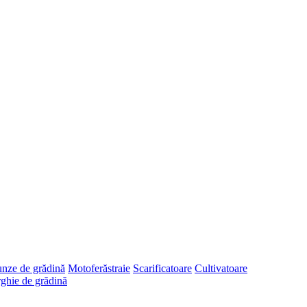
runze de grădină
Motoferăstraie
Scarificatoare
Cultivatoare
ghie de grădină