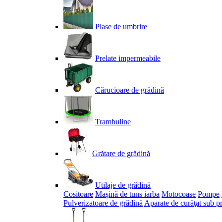
Plase de umbrire
Prelate impermeabile
Cărucioare de grădină
Trambuline
Grătare de grădină
Utilaje de grădină
Cositoare
Mașină de tuns iarba
Motocoase
Pompe
Pulverizatoare de grădină
Aparate de curăţat sub p