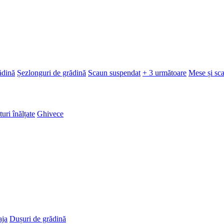
ădină
Șezlonguri de grădină
Scaun suspendat
+ 3 următoare
Mese și sc
turi înălțate
Ghivece
aja
Dușuri de grădină