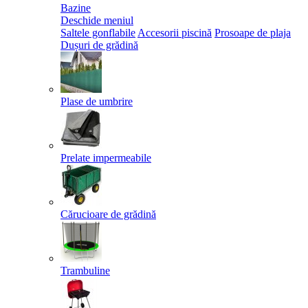
Bazine
Deschide meniul
Saltele gonflabile
Accesorii piscină
Prosoape de plaja
Dușuri de grădină
Plase de umbrire
Prelate impermeabile
Cărucioare de grădină
Trambuline