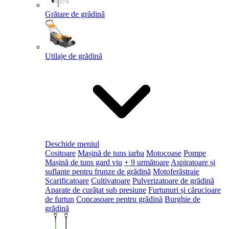
Grătare de grădină
Utilaje de grădină
Deschide meniul
Cositoare
Mașină de tuns iarba
Motocoase
Pompe
Mașină de tuns gard viu
+ 9 următoare
Aspiratoare și
suflante pentru frunze de grădină
Motoferăstraie
Scarificatoare
Cultivatoare
Pulverizatoare de grădină
Aparate de curăţat sub presiune
Furtunuri și cărucioare
de furtun
Concasoare pentru grădină
Burghie de
grădină