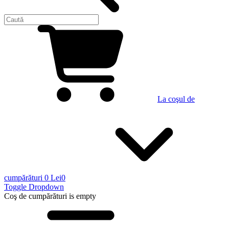
La coşul de
cumpărături
0 Lei
0
Toggle Dropdown
Coş de cumpărături
is empty