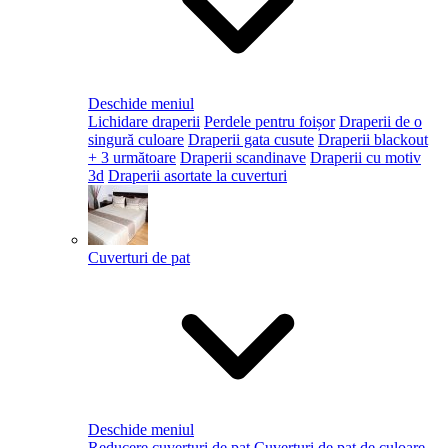
Deschide meniul
Lichidare draperii
Perdele pentru foișor
Draperii de o
singură culoare
Draperii gata cusute
Draperii blackout
+ 3 următoare
Draperii scandinave
Draperii cu motiv
3d
Draperii asortate la cuverturi
Cuverturi de pat
Deschide meniul
Reducere cuverturi de pat
Cuverturi de pat de culoare