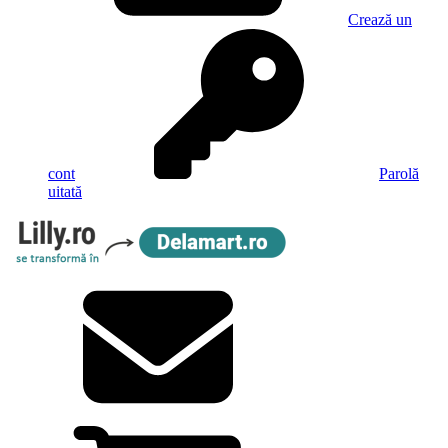
Crează un
cont
Parolă
uitată