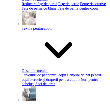
Reducere fețe de pernă
Fețe de perne
Perne decorative
Fete de pernă cu blană
Fete de perna pentru copii
Textile pentru copii
Deschide meniul
Cuverturi de pat pentru copii
Lenjerie de pat pentru
copii
Perdele și draperii pentru copii
Pături pentru
bebeluși
Saci de iarna