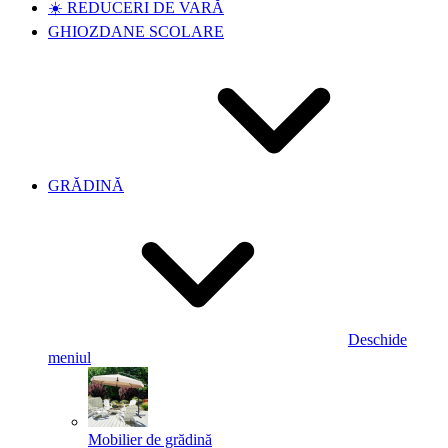
☀️ REDUCERI DE VARĂ
GHIOZDANE SCOLARE
GRĂDINĂ
Deschide
meniul
Mobilier de grădină