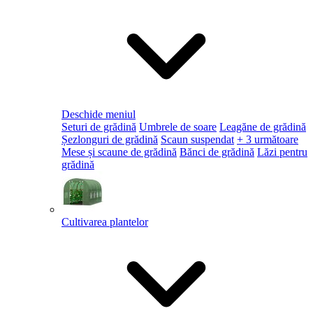
Deschide meniul
Seturi de grădină
Umbrele de soare
Leagăne de grădină
Șezlonguri de grădină
Scaun suspendat
+ 3 următoare
Mese și scaune de grădină
Bănci de grădină
Lăzi pentru
grădină
Cultivarea plantelor