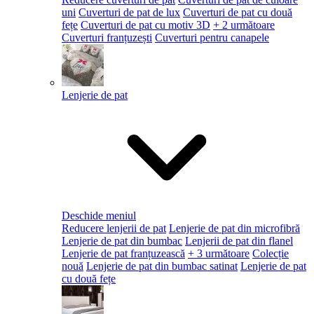
uni
Cuverturi de pat de lux
Cuverturi de pat cu două
fețe
Cuverturi de pat cu motiv 3D
+ 2 următoare
Cuverturi franțuzești
Cuverturi pentru canapele
Lenjerie de pat
Deschide meniul
Reducere lenjerii de pat
Lenjerie de pat din microfibră
Lenjerie de pat din bumbac
Lenjerii de pat din flanel
Lenjerie de pat franțuzească
+ 3 următoare
Colecție
nouă
Lenjerie de pat din bumbac satinat
Lenjerie de pat
cu două fețe