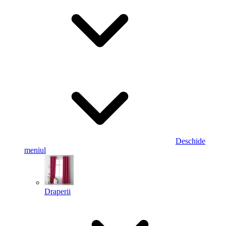
Deschide
meniul
Draperii