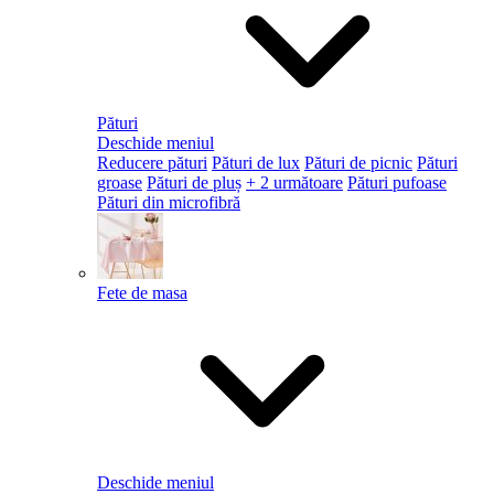
Pături
Deschide meniul
Reducere pături
Pături de lux
Pături de picnic
Pături
groase
Pături de pluș
+ 2 următoare
Pături pufoase
Pături din microfibră
Fete de masa
Deschide meniul