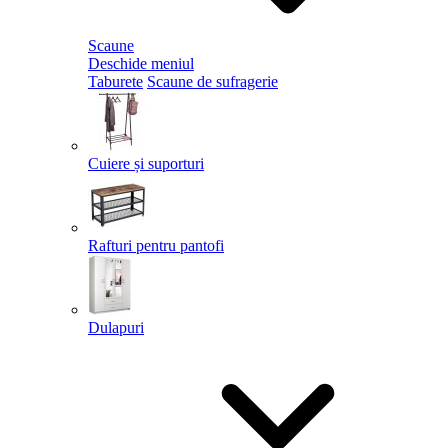
Scaune
Deschide meniul
Taburete
Scaune de sufragerie
Cuiere și suporturi
Rafturi pentru pantofi
Dulapuri