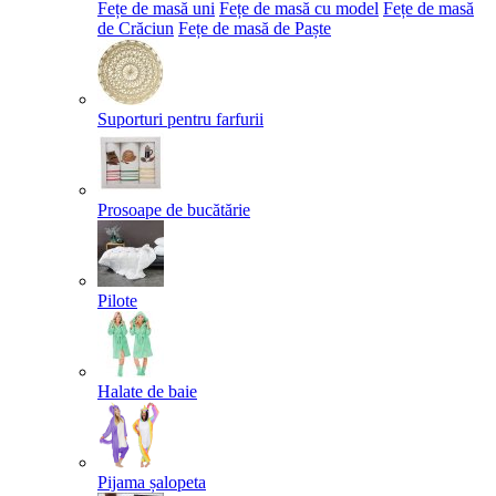
Fețe de masă uni
Fețe de masă cu model
Fețe de masă
de Crăciun
Fețe de masă de Paște​
Suporturi pentru farfurii
Prosoape de bucătărie
Pilote
Halate de baie
Pijama șalopeta