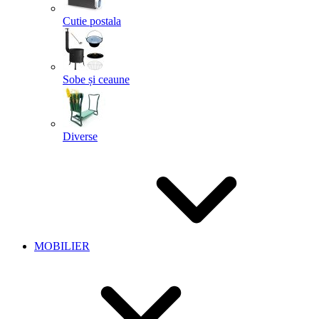
Cutie postala
Sobe și ceaune
Diverse
MOBILIER