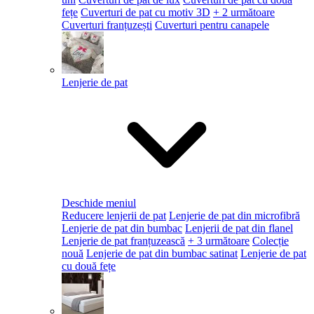
fețe
Cuverturi de pat cu motiv 3D
+ 2 următoare
Cuverturi franțuzești
Cuverturi pentru canapele
Lenjerie de pat
Deschide meniul
Reducere lenjerii de pat
Lenjerie de pat din microfibră
Lenjerie de pat din bumbac
Lenjerii de pat din flanel
Lenjerie de pat franțuzească
+ 3 următoare
Colecție
nouă
Lenjerie de pat din bumbac satinat
Lenjerie de pat
cu două fețe