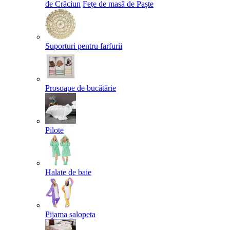
de Crăciun
Fețe de masă de Paște​
Suporturi pentru farfurii
Prosoape de bucătărie
Pilote
Halate de baie
Pijama șalopeta