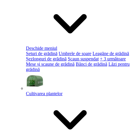
Deschide meniul
Seturi de grădină
Umbrele de soare
Leagăne de grădină
Șezlonguri de grădină
Scaun suspendat
+ 3 următoare
Mese și scaune de grădină
Bănci de grădină
Lăzi pentru
grădină
Cultivarea plantelor