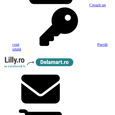
Crează un
cont
Parolă
uitată