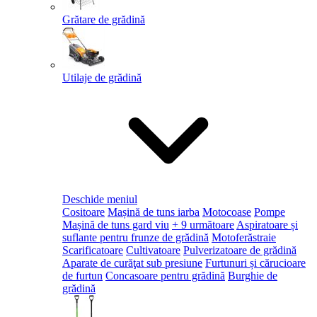
Grătare de grădină
Utilaje de grădină
Deschide meniul
Cositoare
Mașină de tuns iarba
Motocoase
Pompe
Mașină de tuns gard viu
+ 9 următoare
Aspiratoare și
suflante pentru frunze de grădină
Motoferăstraie
Scarificatoare
Cultivatoare
Pulverizatoare de grădină
Aparate de curăţat sub presiune
Furtunuri și cărucioare
de furtun
Concasoare pentru grădină
Burghie de
grădină