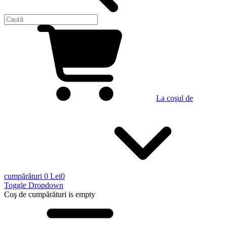
La coşul de
cumpărături
0 Lei
0
Toggle Dropdown
Coş de cumpărături
is empty