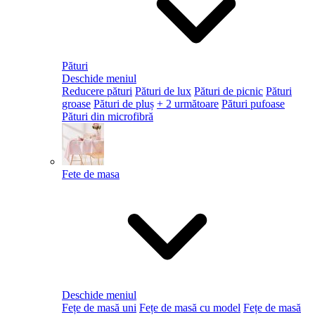
Pături
Deschide meniul
Reducere pături
Pături de lux
Pături de picnic
Pături
groase
Pături de pluș
+ 2 următoare
Pături pufoase
Pături din microfibră
Fete de masa
Deschide meniul
Fețe de masă uni
Fețe de masă cu model
Fețe de masă