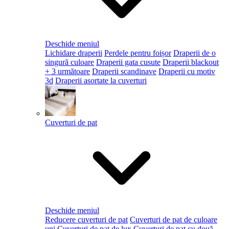
Deschide meniul
Lichidare draperii
Perdele pentru foișor
Draperii de o
singură culoare
Draperii gata cusute
Draperii blackout
+ 3 următoare
Draperii scandinave
Draperii cu motiv
3d
Draperii asortate la cuverturi
Cuverturi de pat
Deschide meniul
Reducere cuverturi de pat
Cuverturi de pat de culoare
uni
Cuverturi de pat de lux
Cuverturi de pat cu două