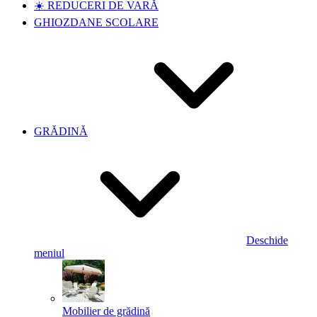
☀️ REDUCERI DE VARĂ
GHIOZDANE SCOLARE
GRĂDINĂ
Deschide
meniul
Mobilier de grădină