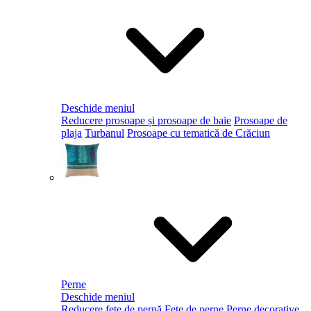
Deschide meniul
Reducere prosoape și prosoape de baie
Prosoape de
plaja
Turbanul
Prosoape cu tematică de Crăciun
Perne
Deschide meniul
Reducere fețe de pernă
Fețe de perne
Perne decorative