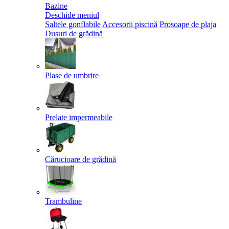
Bazine
Deschide meniul
Saltele gonflabile
Accesorii piscină
Prosoape de plaja
Dușuri de grădină
Plase de umbrire
Prelate impermeabile
Cărucioare de grădină
Trambuline