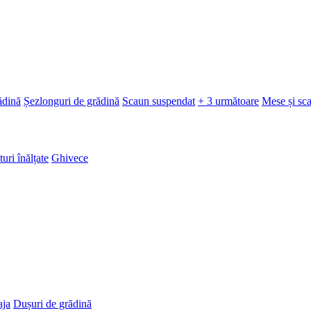
ădină
Șezlonguri de grădină
Scaun suspendat
+ 3 următoare
Mese și sc
turi înălțate
Ghivece
aja
Dușuri de grădină