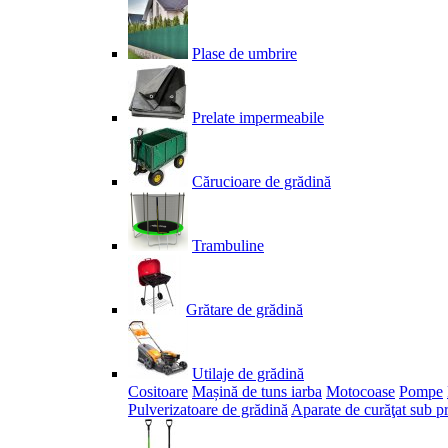
Plase de umbrire
Prelate impermeabile
Cărucioare de grădină
Trambuline
Grătare de grădină
Utilaje de grădină
Cositoare
Mașină de tuns iarba
Motocoase
Pompe
Pulverizatoare de grădină
Aparate de curăţat sub p