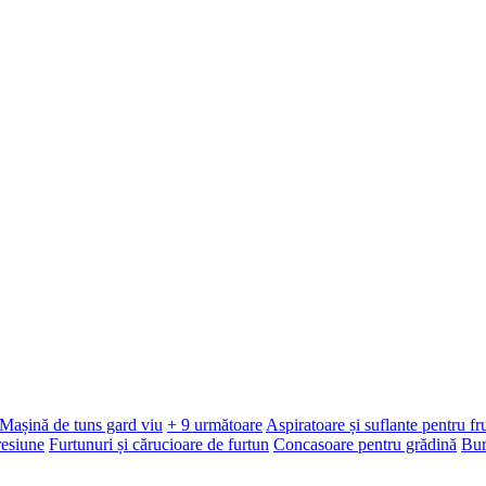
Mașină de tuns gard viu
+ 9 următoare
Aspiratoare și suflante pentru f
resiune
Furtunuri și cărucioare de furtun
Concasoare pentru grădină
Bur