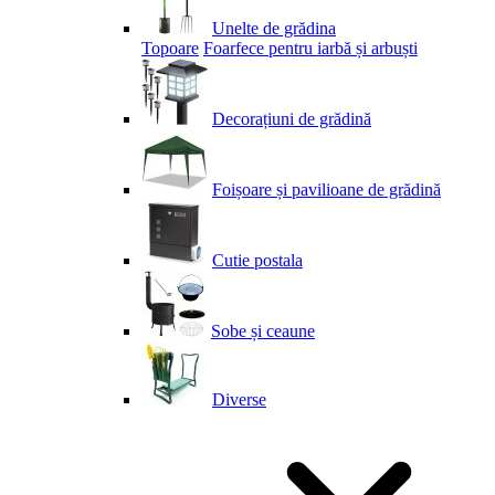
Unelte de grădina
Topoare
Foarfece pentru iarbă și arbuști
Decorațiuni de grădină
Foișoare și pavilioane de grădină
Cutie postala
Sobe și ceaune
Diverse