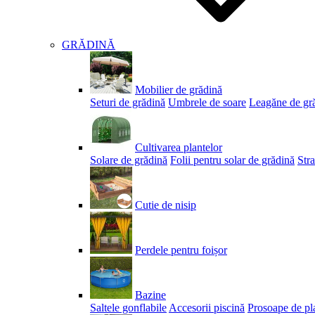
GRĂDINĂ
Mobilier de grădină
Seturi de grădină
Umbrele de soare
Leagăne de gr
Cultivarea plantelor
Solare de grădină
Folii pentru solar de grădină
Stra
Cutie de nisip
Perdele pentru foișor
Bazine
Saltele gonflabile
Accesorii piscină
Prosoape de pl