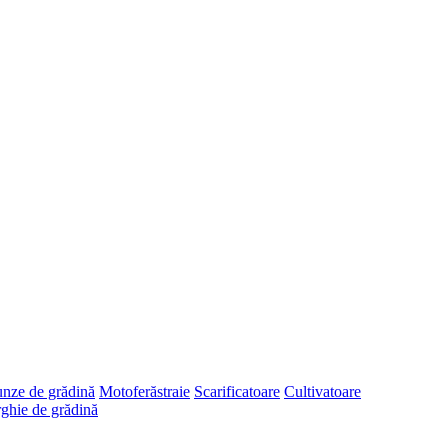
runze de grădină
Motoferăstraie
Scarificatoare
Cultivatoare
ghie de grădină