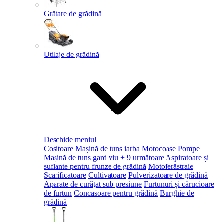
Grătare de grădină
Utilaje de grădină
Deschide meniul
Cositoare
Mașină de tuns iarba
Motocoase
Pompe
Mașină de tuns gard viu
+ 9 următoare
Aspiratoare și
suflante pentru frunze de grădină
Motoferăstraie
Scarificatoare
Cultivatoare
Pulverizatoare de grădină
Aparate de curăţat sub presiune
Furtunuri și cărucioare
de furtun
Concasoare pentru grădină
Burghie de
grădină