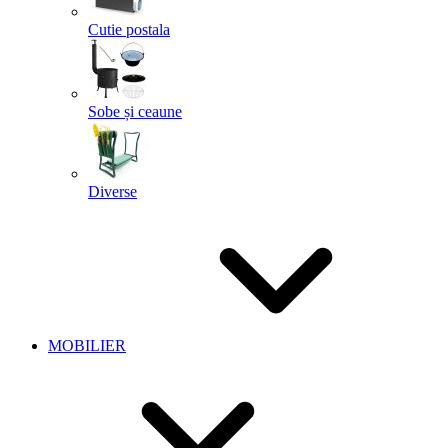
Cutie postala
Sobe și ceaune
Diverse
MOBILIER