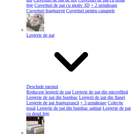
fețe
Cuverturi de pat cu motiv 3D
+ 2 următoare
Cuverturi franțuzești
Cuverturi pentru canapele
Lenjerie de pat
Deschide meniul
Reducere lenjerii de pat
Lenjerie de pat din microfibră
Lenjerie de pat din bumbac
Lenjerii de pat din flanel
Lenjerie de pat franțuzească
+ 3 următoare
Colecție
nouă
Lenjerie de pat din bumbac satinat
Lenjerie de pat
cu două fețe