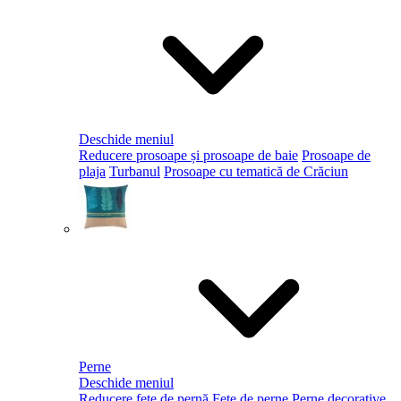
Deschide meniul
Reducere prosoape și prosoape de baie
Prosoape de
plaja
Turbanul
Prosoape cu tematică de Crăciun
Perne
Deschide meniul
Reducere fețe de pernă
Fețe de perne
Perne decorative