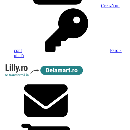
Crează un
cont
Parolă
uitată