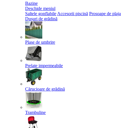
Bazine
Deschide meniul
Saltele gonflabile
Accesorii piscină
Prosoape de plaja
Dușuri de grădină
Plase de umbrire
Prelate impermeabile
Cărucioare de grădină
Trambuline