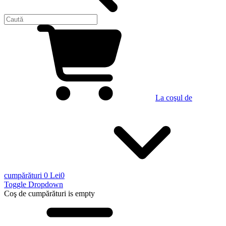
La coşul de
cumpărături
0 Lei
0
Toggle Dropdown
Coş de cumpărături
is empty