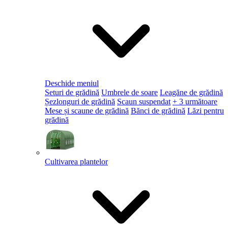
Deschide meniul
Seturi de grădină
Umbrele de soare
Leagăne de grădină
Șezlonguri de grădină
Scaun suspendat
+ 3 următoare
Mese și scaune de grădină
Bănci de grădină
Lăzi pentru
grădină
Cultivarea plantelor