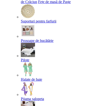
de Crăciun
Fețe de masă de Paște​
Suporturi pentru farfurii
Prosoape de bucătărie
Pilote
Halate de baie
Pijama șalopeta