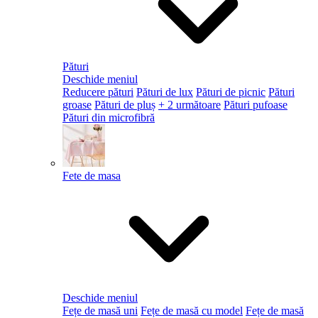
Pături
Deschide meniul
Reducere pături
Pături de lux
Pături de picnic
Pături
groase
Pături de pluș
+ 2 următoare
Pături pufoase
Pături din microfibră
Fete de masa
Deschide meniul
Fețe de masă uni
Fețe de masă cu model
Fețe de masă