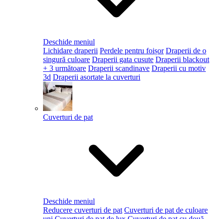
Deschide meniul
Lichidare draperii
Perdele pentru foișor
Draperii de o
singură culoare
Draperii gata cusute
Draperii blackout
+ 3 următoare
Draperii scandinave
Draperii cu motiv
3d
Draperii asortate la cuverturi
Cuverturi de pat
Deschide meniul
Reducere cuverturi de pat
Cuverturi de pat de culoare
uni
Cuverturi de pat de lux
Cuverturi de pat cu două