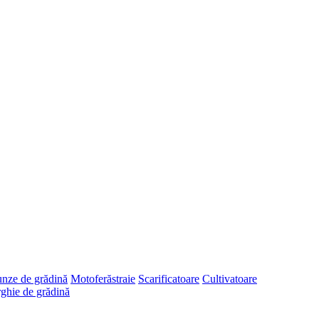
runze de grădină
Motoferăstraie
Scarificatoare
Cultivatoare
ghie de grădină