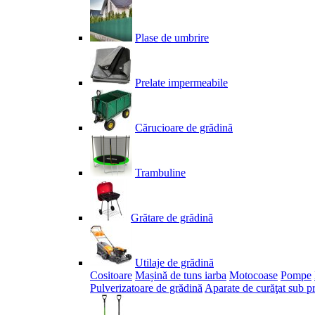
Plase de umbrire
Prelate impermeabile
Cărucioare de grădină
Trambuline
Grătare de grădină
Utilaje de grădină
Cositoare
Mașină de tuns iarba
Motocoase
Pompe
Pulverizatoare de grădină
Aparate de curăţat sub p