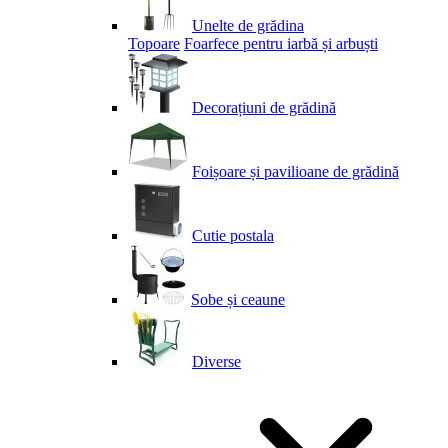
Unelte de grădina
Topoare
Foarfece pentru iarbă și arbuști
Decorațiuni de grădină
Foișoare și pavilioane de grădină
Cutie postala
Sobe și ceaune
Diverse