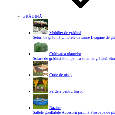
GRĂDINĂ
Mobilier de grădină
Seturi de grădină
Umbrele de soare
Leagăne de gr
Cultivarea plantelor
Solare de grădină
Folii pentru solar de grădină
Stra
Cutie de nisip
Perdele pentru foișor
Bazine
Saltele gonflabile
Accesorii piscină
Prosoape de pl