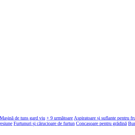
Mașină de tuns gard viu
+ 9 următoare
Aspiratoare și suflante pentru f
resiune
Furtunuri și cărucioare de furtun
Concasoare pentru grădină
Bur