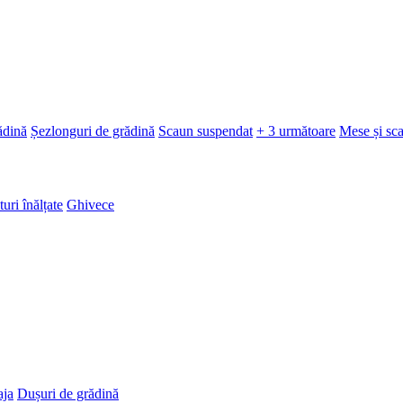
ădină
Șezlonguri de grădină
Scaun suspendat
+ 3 următoare
Mese și sc
turi înălțate
Ghivece
aja
Dușuri de grădină