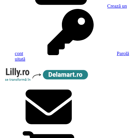
Crează un
cont
Parolă
uitată