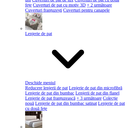
fețe
Cuverturi de pat cu motiv 3D
+ 2 următoare
Cuverturi franțuzești
Cuverturi pentru canapele
Lenjerie de pat
Deschide meniul
Reducere lenjerii de pat
Lenjerie de pat din microfibră
Lenjerie de pat din bumbac
Lenjerii de pat din flanel
Lenjerie de pat franțuzească
+ 3 următoare
Colecție
nouă
Lenjerie de pat din bumbac satinat
Lenjerie de pat
cu două fețe