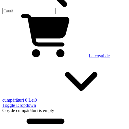
La coşul de
cumpărături
0 Lei
0
Toggle Dropdown
Coş de cumpărături
is empty