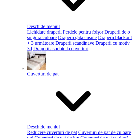
Deschide meniul
Lichidare draperii
Perdele pentru foișor
Draperii de o
singură culoare
Draperii gata cusute
Draperii blackout
+ 3 următoare
Draperii scandinave
Draperii cu motiv
3d
Draperii asortate la cuverturi
Cuverturi de pat
Deschide meniul
Reducere cuverturi de pat
Cuverturi de pat de culoare
uni
Cuverturi de pat de lux
Cuverturi de pat cu două