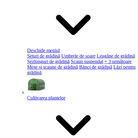
Deschide meniul
Seturi de grădină
Umbrele de soare
Leagăne de grădină
Șezlonguri de grădină
Scaun suspendat
+ 3 următoare
Mese și scaune de grădină
Bănci de grădină
Lăzi pentru
grădină
Cultivarea plantelor