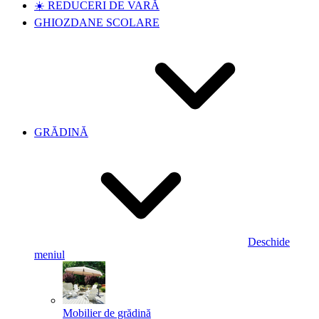
☀️ REDUCERI DE VARĂ
GHIOZDANE SCOLARE
GRĂDINĂ
Deschide
meniul
Mobilier de grădină