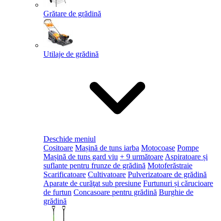
Grătare de grădină
Utilaje de grădină
Deschide meniul
Cositoare
Mașină de tuns iarba
Motocoase
Pompe
Mașină de tuns gard viu
+ 9 următoare
Aspiratoare și
suflante pentru frunze de grădină
Motoferăstraie
Scarificatoare
Cultivatoare
Pulverizatoare de grădină
Aparate de curăţat sub presiune
Furtunuri și cărucioare
de furtun
Concasoare pentru grădină
Burghie de
grădină