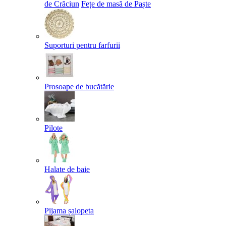
de Crăciun
Fețe de masă de Paște​
Suporturi pentru farfurii
Prosoape de bucătărie
Pilote
Halate de baie
Pijama șalopeta