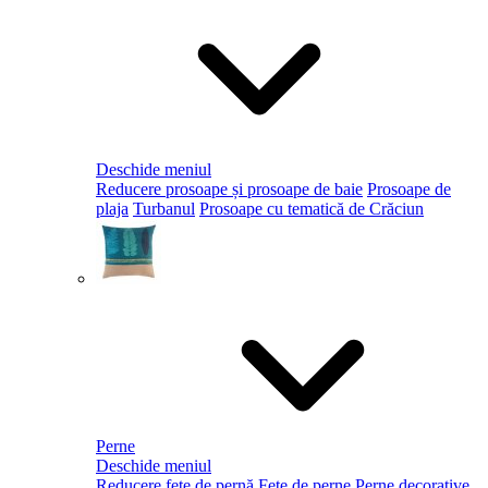
Deschide meniul
Reducere prosoape și prosoape de baie
Prosoape de
plaja
Turbanul
Prosoape cu tematică de Crăciun
Perne
Deschide meniul
Reducere fețe de pernă
Fețe de perne
Perne decorative