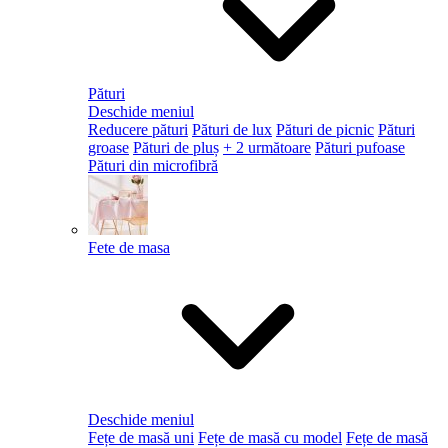
Pături
Deschide meniul
Reducere pături
Pături de lux
Pături de picnic
Pături
groase
Pături de pluș
+ 2 următoare
Pături pufoase
Pături din microfibră
Fete de masa
Deschide meniul
Fețe de masă uni
Fețe de masă cu model
Fețe de masă