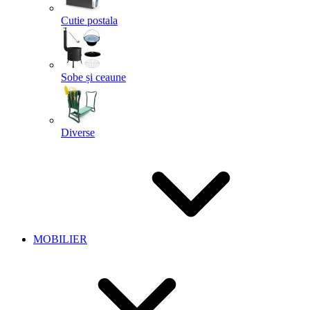
Cutie postala
Sobe și ceaune
Diverse
MOBILIER