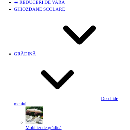
☀️ REDUCERI DE VARĂ
GHIOZDANE SCOLARE
GRĂDINĂ
Deschide
meniul
Mobilier de grădină