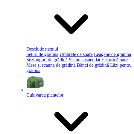
Deschide meniul
Seturi de grădină
Umbrele de soare
Leagăne de grădină
Șezlonguri de grădină
Scaun suspendat
+ 3 următoare
Mese și scaune de grădină
Bănci de grădină
Lăzi pentru
grădină
Cultivarea plantelor