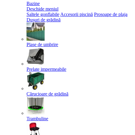
Bazine
Deschide meniul
Saltele gonflabile
Accesorii piscină
Prosoape de plaja
Dușuri de grădină
Plase de umbrire
Prelate impermeabile
Cărucioare de grădină
Trambuline