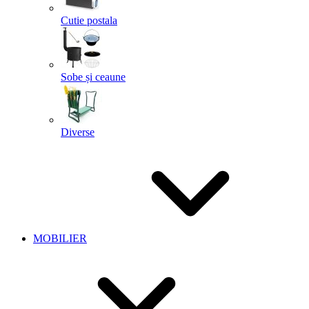
Cutie postala
Sobe și ceaune
Diverse
MOBILIER