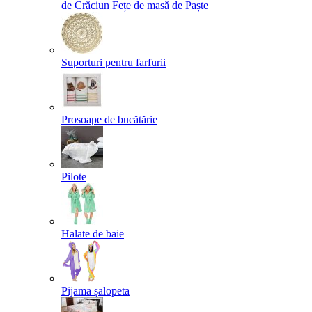
de Crăciun
Fețe de masă de Paște​
Suporturi pentru farfurii
Prosoape de bucătărie
Pilote
Halate de baie
Pijama șalopeta