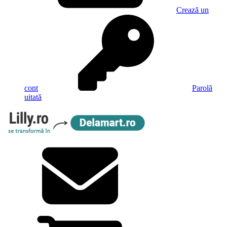
Crează un
cont
Parolă
uitată