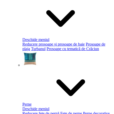
Deschide meniul
Reducere prosoape și prosoape de baie
Prosoape de
plaja
Turbanul
Prosoape cu tematică de Crăciun
Perne
Deschide meniul
Reducere fețe de pernă
Fețe de perne
Perne decorative