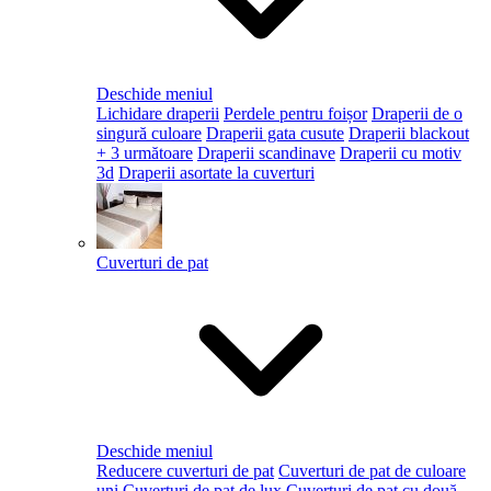
Deschide meniul
Lichidare draperii
Perdele pentru foișor
Draperii de o
singură culoare
Draperii gata cusute
Draperii blackout
+ 3 următoare
Draperii scandinave
Draperii cu motiv
3d
Draperii asortate la cuverturi
Cuverturi de pat
Deschide meniul
Reducere cuverturi de pat
Cuverturi de pat de culoare
uni
Cuverturi de pat de lux
Cuverturi de pat cu două