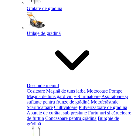
Grătare de grădină
Utilaje de grădină
Deschide meniul
Cositoare
Mașină de tuns iarba
Motocoase
Pompe
Mașină de tuns gard viu
+ 9 următoare
Aspiratoare și
suflante pentru frunze de grădină
Motoferăstraie
Scarificatoare
Cultivatoare
Pulverizatoare de grădină
Aparate de curăţat sub presiune
Furtunuri și cărucioare
de furtun
Concasoare pentru grădină
Burghie de
grădină