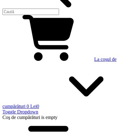
La coşul de
cumpărături
0 Lei
0
Toggle Dropdown
Coş de cumpărături
is empty