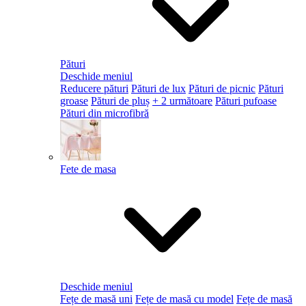
Pături
Deschide meniul
Reducere pături
Pături de lux
Pături de picnic
Pături
groase
Pături de pluș
+ 2 următoare
Pături pufoase
Pături din microfibră
Fete de masa
Deschide meniul
Fețe de masă uni
Fețe de masă cu model
Fețe de masă