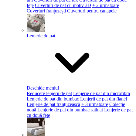
fețe
Cuverturi de pat cu motiv 3D
+ 2 următoare
Cuverturi franțuzești
Cuverturi pentru canapele
Lenjerie de pat
Deschide meniul
Reducere lenjerii de pat
Lenjerie de pat din microfibră
Lenjerie de pat din bumbac
Lenjerii de pat din flanel
Lenjerie de pat franțuzească
+ 3 următoare
Colecție
nouă
Lenjerie de pat din bumbac satinat
Lenjerie de pat
cu două fețe