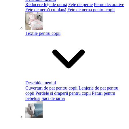
Reducere fețe de pernă
Fețe de perne
Perne decorative
Fete de pernă cu blană
Fete de perna pentru copii
Textile pentru copii
Deschide meniul
Cuverturi de pat pentru copii
Lenjerie de pat pentru
copii
Perdele și draperii pentru copii
Pături pentru
bebeluși
Saci de iarna