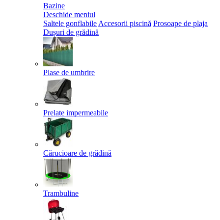
Bazine
Deschide meniul
Saltele gonflabile
Accesorii piscină
Prosoape de plaja
Dușuri de grădină
Plase de umbrire
Prelate impermeabile
Cărucioare de grădină
Trambuline