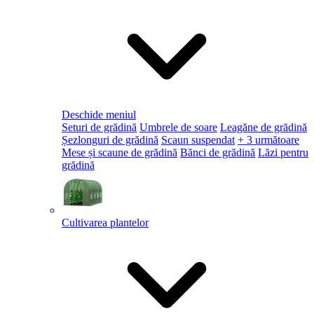
Deschide meniul
Seturi de grădină
Umbrele de soare
Leagăne de grădină
Șezlonguri de grădină
Scaun suspendat
+ 3 următoare
Mese și scaune de grădină
Bănci de grădină
Lăzi pentru
grădină
Cultivarea plantelor