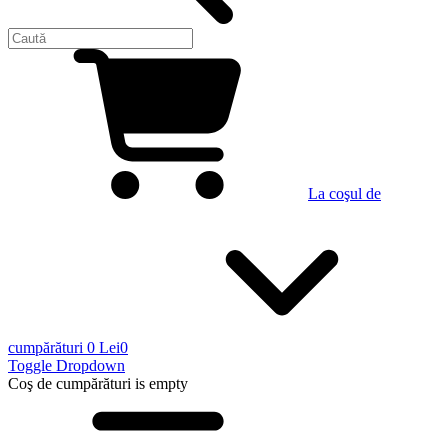
La coşul de
cumpărături
0 Lei
0
Toggle Dropdown
Coş de cumpărături
is empty