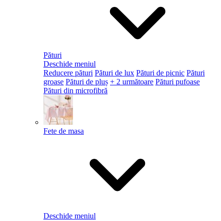
Pături
Deschide meniul
Reducere pături
Pături de lux
Pături de picnic
Pături
groase
Pături de pluș
+ 2 următoare
Pături pufoase
Pături din microfibră
Fete de masa
Deschide meniul