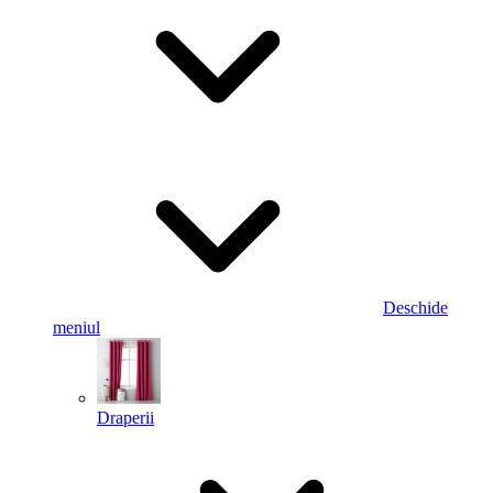
Deschide
meniul
Draperii