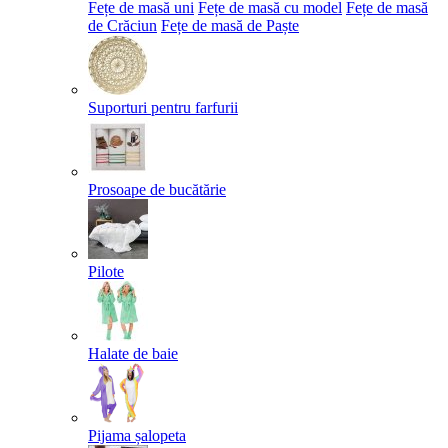
Fețe de masă uni
Fețe de masă cu model
Fețe de masă
de Crăciun
Fețe de masă de Paște​
Suporturi pentru farfurii
Prosoape de bucătărie
Pilote
Halate de baie
Pijama șalopeta