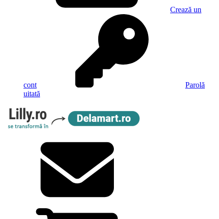
Crează un
cont
Parolă
uitată