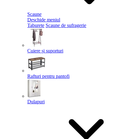
Scaune
Deschide meniul
Taburete
Scaune de sufragerie
Cuiere și suporturi
Rafturi pentru pantofi
Dulapuri