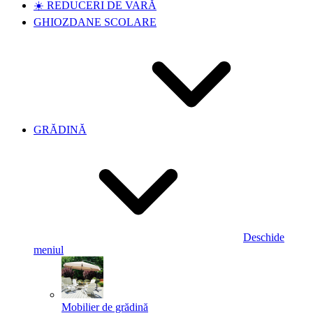
☀️ REDUCERI DE VARĂ
GHIOZDANE SCOLARE
GRĂDINĂ
Deschide
meniul
Mobilier de grădină