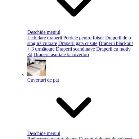
Deschide meniul
Lichidare draperii
Perdele pentru foișor
Draperii de o
singură culoare
Draperii gata cusute
Draperii blackout
+ 3 următoare
Draperii scandinave
Draperii cu motiv
3d
Draperii asortate la cuverturi
Cuverturi de pat
Deschide meniul
Reducere cuverturi de pat
Cuverturi de pat de culoare