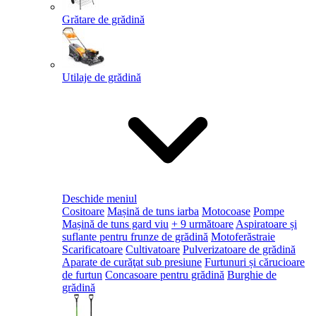
Grătare de grădină
Utilaje de grădină
Deschide meniul
Cositoare
Mașină de tuns iarba
Motocoase
Pompe
Mașină de tuns gard viu
+ 9 următoare
Aspiratoare și
suflante pentru frunze de grădină
Motoferăstraie
Scarificatoare
Cultivatoare
Pulverizatoare de grădină
Aparate de curăţat sub presiune
Furtunuri și cărucioare
de furtun
Concasoare pentru grădină
Burghie de
grădină