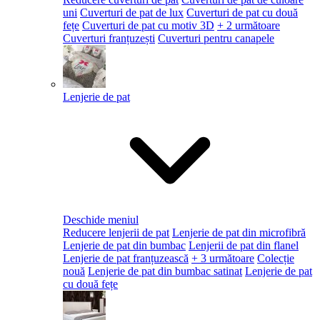
uni
Cuverturi de pat de lux
Cuverturi de pat cu două
fețe
Cuverturi de pat cu motiv 3D
+ 2 următoare
Cuverturi franțuzești
Cuverturi pentru canapele
Lenjerie de pat
Deschide meniul
Reducere lenjerii de pat
Lenjerie de pat din microfibră
Lenjerie de pat din bumbac
Lenjerii de pat din flanel
Lenjerie de pat franțuzească
+ 3 următoare
Colecție
nouă
Lenjerie de pat din bumbac satinat
Lenjerie de pat
cu două fețe