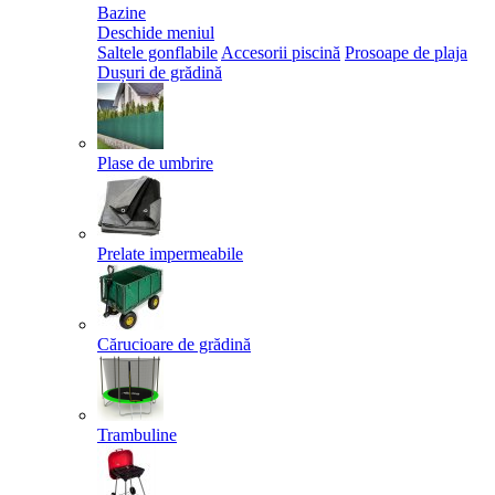
Bazine
Deschide meniul
Saltele gonflabile
Accesorii piscină
Prosoape de plaja
Dușuri de grădină
Plase de umbrire
Prelate impermeabile
Cărucioare de grădină
Trambuline