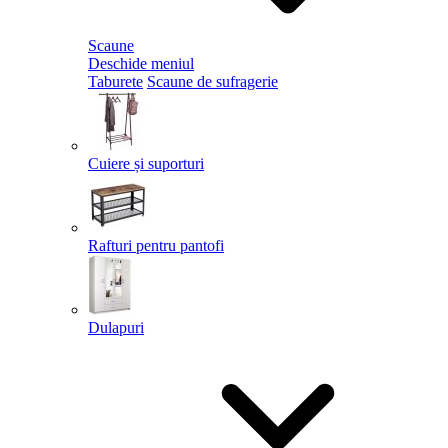
Scaune
Deschide meniul
Taburete
Scaune de sufragerie
Cuiere și suporturi
Rafturi pentru pantofi
Dulapuri