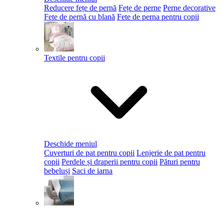
Reducere fețe de pernă
Fețe de perne
Perne decorative
Fete de pernă cu blană
Fete de perna pentru copii
Textile pentru copii
Deschide meniul
Cuverturi de pat pentru copii
Lenjerie de pat pentru
copii
Perdele și draperii pentru copii
Pături pentru
bebeluși
Saci de iarna