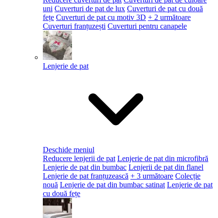
uni
Cuverturi de pat de lux
Cuverturi de pat cu două
fețe
Cuverturi de pat cu motiv 3D
+ 2 următoare
Cuverturi franțuzești
Cuverturi pentru canapele
Lenjerie de pat
Deschide meniul
Reducere lenjerii de pat
Lenjerie de pat din microfibră
Lenjerie de pat din bumbac
Lenjerii de pat din flanel
Lenjerie de pat franțuzească
+ 3 următoare
Colecție
nouă
Lenjerie de pat din bumbac satinat
Lenjerie de pat
cu două fețe