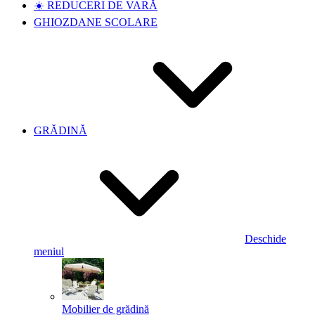
☀️ REDUCERI DE VARĂ
GHIOZDANE SCOLARE
GRĂDINĂ
Deschide
meniul
Mobilier de grădină