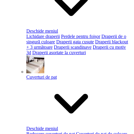
Deschide meniul
Lichidare draperii
Perdele pentru foișor
Draperii de o
singură culoare
Draperii gata cusute
Draperii blackout
+ 3 următoare
Draperii scandinave
Draperii cu motiv
3d
Draperii asortate la cuverturi
Cuverturi de pat
Deschide meniul
Reducere cuverturi de pat
Cuverturi de pat de culoare