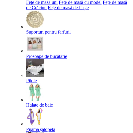
Fețe de masă uni
Fețe de masă cu model
Fețe de masă
de Crăciun
Fețe de masă de Paște​
Suporturi pentru farfurii
Prosoape de bucătărie
Pilote
Halate de baie
Pijama șalopeta