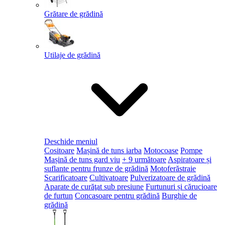
Grătare de grădină
Utilaje de grădină
Deschide meniul
Cositoare
Mașină de tuns iarba
Motocoase
Pompe
Mașină de tuns gard viu
+ 9 următoare
Aspiratoare și
suflante pentru frunze de grădină
Motoferăstraie
Scarificatoare
Cultivatoare
Pulverizatoare de grădină
Aparate de curăţat sub presiune
Furtunuri și cărucioare
de furtun
Concasoare pentru grădină
Burghie de
grădină