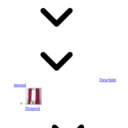
Deschide
meniul
Draperii