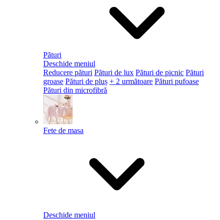
Pături
Deschide meniul
Reducere pături
Pături de lux
Pături de picnic
Pături
groase
Pături de pluș
+ 2 următoare
Pături pufoase
Pături din microfibră
Fete de masa
Deschide meniul