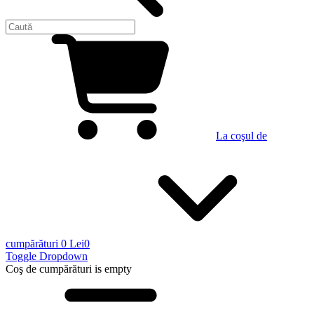
La coşul de
cumpărături
0 Lei
0
Toggle Dropdown
Coş de cumpărături
is empty