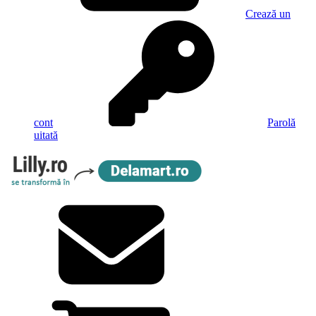
Crează un
cont
Parolă
uitată