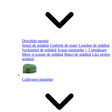
Deschide meniul
Seturi de grădină
Umbrele de soare
Leagăne de grădină
Șezlonguri de grădină
Scaun suspendat
+ 3 următoare
Mese și scaune de grădină
Bănci de grădină
Lăzi pentru
grădină
Cultivarea plantelor