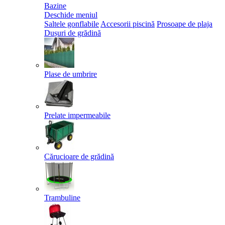
Bazine
Deschide meniul
Saltele gonflabile
Accesorii piscină
Prosoape de plaja
Dușuri de grădină
Plase de umbrire
Prelate impermeabile
Cărucioare de grădină
Trambuline