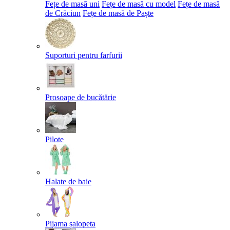
Fețe de masă uni
Fețe de masă cu model
Fețe de masă
de Crăciun
Fețe de masă de Paște​
Suporturi pentru farfurii
Prosoape de bucătărie
Pilote
Halate de baie
Pijama șalopeta