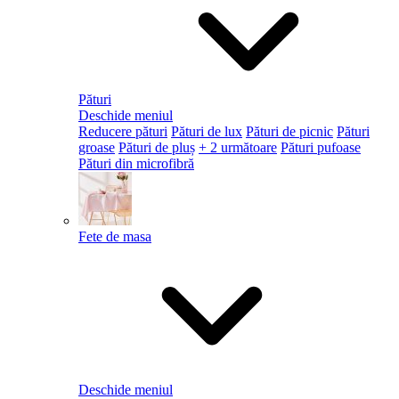
Pături
Deschide meniul
Reducere pături
Pături de lux
Pături de picnic
Pături
groase
Pături de pluș
+ 2 următoare
Pături pufoase
Pături din microfibră
Fete de masa
Deschide meniul