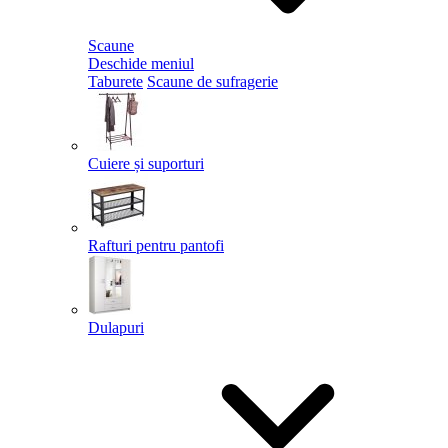
Scaune
Deschide meniul
Taburete
Scaune de sufragerie
Cuiere și suporturi
Rafturi pentru pantofi
Dulapuri