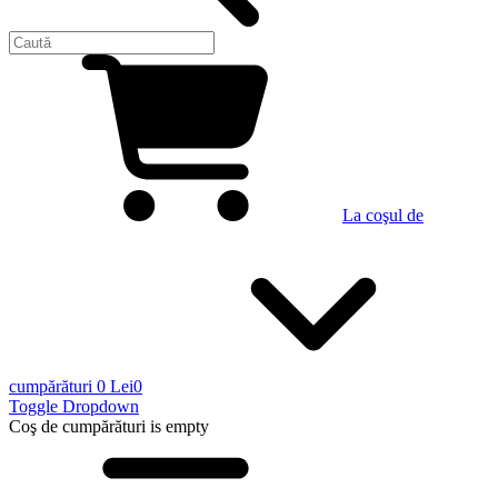
La coşul de
cumpărături
0 Lei
0
Toggle Dropdown
Coş de cumpărături
is empty