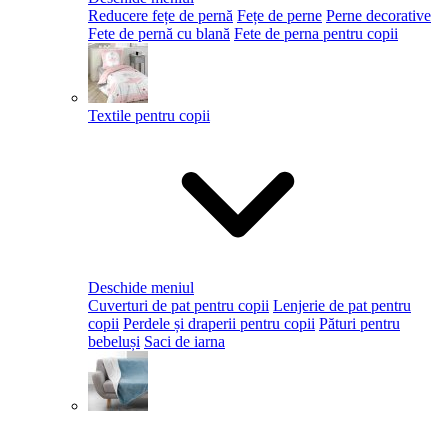
Reducere fețe de pernă
Fețe de perne
Perne decorative
Fete de pernă cu blană
Fete de perna pentru copii
Textile pentru copii
Deschide meniul
Cuverturi de pat pentru copii
Lenjerie de pat pentru
copii
Perdele și draperii pentru copii
Pături pentru
bebeluși
Saci de iarna