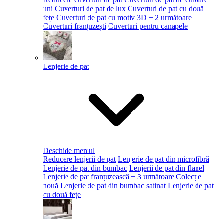
uni
Cuverturi de pat de lux
Cuverturi de pat cu două
fețe
Cuverturi de pat cu motiv 3D
+ 2 următoare
Cuverturi franțuzești
Cuverturi pentru canapele
Lenjerie de pat
Deschide meniul
Reducere lenjerii de pat
Lenjerie de pat din microfibră
Lenjerie de pat din bumbac
Lenjerii de pat din flanel
Lenjerie de pat franțuzească
+ 3 următoare
Colecție
nouă
Lenjerie de pat din bumbac satinat
Lenjerie de pat
cu două fețe