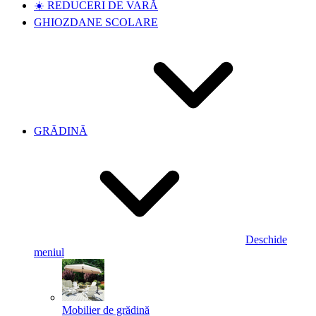
☀️ REDUCERI DE VARĂ
GHIOZDANE SCOLARE
GRĂDINĂ
Deschide
meniul
Mobilier de grădină