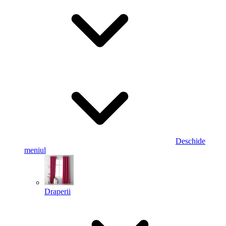
Deschide
meniul
Draperii