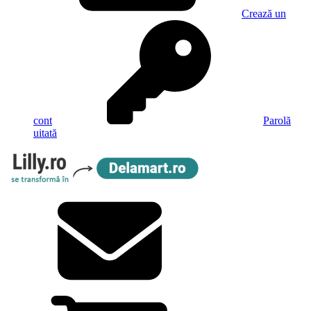
Crează un
cont
Parolă
uitată