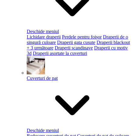
Deschide meniul
Lichidare draperii
Perdele pentru foișor
Draperii de o
singură culoare
Draperii gata cusute
Draperii blackout
+ 3 următoare
Draperii scandinave
Draperii cu motiv
3d
Draperii asortate la cuverturi
Cuverturi de pat
Deschide meniul
Reducere cuverturi de pat
Cuverturi de pat de culoare