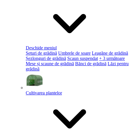
Deschide meniul
Seturi de grădină
Umbrele de soare
Leagăne de grădină
Șezlonguri de grădină
Scaun suspendat
+ 3 următoare
Mese și scaune de grădină
Bănci de grădină
Lăzi pentru
grădină
Cultivarea plantelor