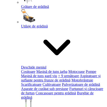
Grătare de grădină
Utilaje de grădină
Deschide meniul
Cositoare
Mașină de tuns iarba
Motocoase
Pompe
Mașină de tuns gard viu
+ 9 următoare
Aspiratoare și
suflante pentru frunze de grădină
Motoferăstraie
Scarificatoare
Cultivatoare
Pulverizatoare de grădină
Aparate de curăţat sub presiune
Furtunuri și cărucioare
de furtun
Concasoare pentru grădină
Burghie de
grădină